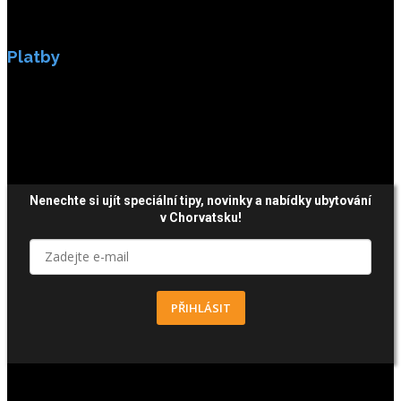
Platby
Platby jsou zabezpečeny SSL enkripci.
Nenechte si ujít speciální tipy, novinky a nabídky ubytování
v Chorvatsku!
PŘIHLÁSIT