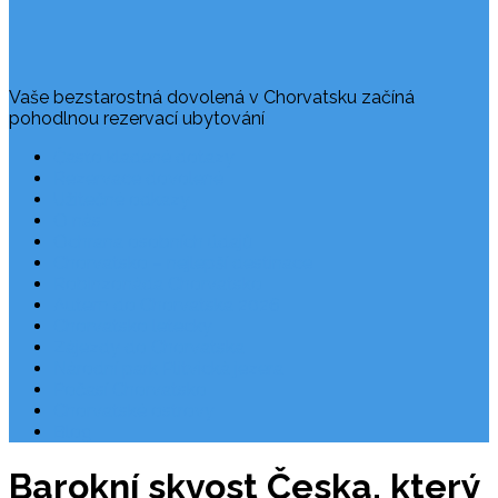
Vaše bezstarostná dovolená v Chorvatsku začíná
pohodlnou rezervací ubytování
Často kladené dotazy
Rezervace dovolené
Užitečné odkazy
O nás
Ochrana osobních údajů
Chorvatsko – nejlepší destinace
Robinzonáda Chorvatsko
Autem do Chorvatska 2026
Chorvatsko letecky
Zájezdy do Chorvatska
Národní park Plitvická jezera
Počasí Chorvatsko
Chorvatské ostrovy
Blog
Barokní skvost Česka, který