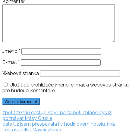
Komentář
*
Jméno
*
E-mail
*
Webová stránka
Uložit do prohlížeče jméno, e-mail a webovou stránku
pro budoucí komentáře.
Navigace
zpět:
zpět
Čtenáři cestují: Když parta pěti chlapů vyrazí
poznávat krásy Gruzie
pro
dále:
dále
Už jsem přespávala i v hodinovém hotelu, říká
příspěvek
cestovatelka Gawliczková