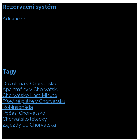
Rezervační systém
Adriatic.hr
Poljička cesta 26
21000 Split, Chorvátsko
info(@)adriatic.hr
IČ DPH: 16364086764
ID: HR-AB-21-020038491
Tagy
Dovolená v Chorvatsku
Apartmány v Chorvatsku
Chorvatsko Last Minute
Písečné pláže v Chorvatsku
Robinsonáda
Počasí Chorvatsko
Chorvatsko letecky
Zájezdy do Chorvatska