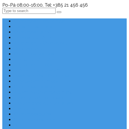
Po-Pá 08:00-16:00, Tel: +385 21 456 456
Search
Chorvatsko Last Minute
Nejlepší destinace
Chorvatsko levně
Dovolená s dětmi
Apartmány v Chorvatsku
Robinzonáda
Chorvatsko se psem
Luxusní apartmány
Ubytování u moře
Ubytování s bazénem
Písečné pláže v Chorvatsku
S výhledem na moře
Chorvatsko letecky
Autem do Chorvatska 2026
Zájezdy do Chorvatska
Národní park Plitvická jezera
Sleva dne
Chorvatské pláže
Chorvatské ostrovy
Blog