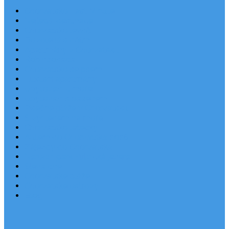
Chorvatsko Last Minute
Nejlepší destinace
Chorvatsko levně
Dovolená s dětmi
Apartmány v Chorvatsku
Robinzonáda
Chorvatsko se psem
Luxusní apartmány
Ubytování u moře
Ubytování s bazénem
Písečné pláže v Chorvatsku
S výhledem na moře
Chorvatsko letecky
Autem do Chorvatska 2026
Zájezdy do Chorvatska
Národní park Plitvická jezera
Sleva dne
Chorvatské pláže
Chorvatské ostrovy
Blog