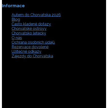
Informace
Autem do Chorvatska 2026
Blog
Často kladené dotazy
Chorvatské ostrovy
Chorvatsko letecky
O nás
Ochrana osobních údajů
Rezervace dovolené
Užitečné odkazy
Zájezdy do Chorvatska
Vyberte si z rozsáhlé nabídky ubytovacích zařízení,
apartmánů a ubytování u moře v soukromí v Chorvatsku.
Přečtěte si kompletní informace, hodnocení a zobrazte
fotogalerie. Chorvatsko je úžasné místo pro ty, kteří mají
rádi dobrodružství, plachtění, rybaření, poznávání památek
nebo jen chtějí strávit klidnou dovolenou na pobřeží. Ať už
hledáte ubytování v blízkosti pláže nebo v centru města,
můžete se rozhodnout, zda budete chtít strávit dovolenou
v klidném prostředí, či ve vile. Rezervujte si ubytování v
Chorvatsku online a využijte srovnávač, který umožňuje