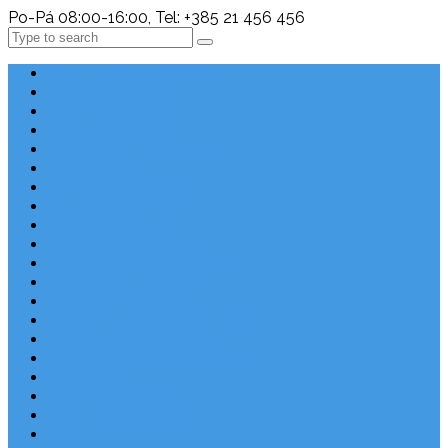
Po-Pá 08:00-16:00, Tel: +385 21 456 456
Search
Chorvatsko Last Minute
Nejlepší destinace
Chorvatsko levně
Dovolená s dětmi
Apartmány v Chorvatsku
Robinzonáda
Chorvatsko se psem
Luxusní apartmány
Ubytování u moře
Ubytování s bazénem
Písečné pláže v Chorvatsku
S výhledem na moře
Chorvatsko letecky
Autem do Chorvatska 2026
Zájezdy do Chorvatska
Národní park Plitvická jezera
Sleva dne
Chorvatské pláže
Chorvatské ostrovy
Blog