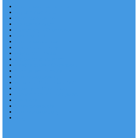
Chorvatsko Last Minute
Nejlepší destinace
Chorvatsko levně
Dovolená s dětmi
Apartmány v Chorvatsku
Robinzonáda
Chorvatsko se psem
Luxusní apartmány
Ubytování u moře
Ubytování s bazénem
Písečné pláže v Chorvatsku
S výhledem na moře
Chorvatsko letecky
Autem do Chorvatska 2026
Zájezdy do Chorvatska
Národní park Plitvická jezera
Sleva dne
Chorvatské pláže
Chorvatské ostrovy
Blog