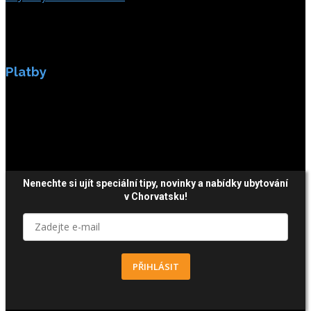
Platby
Platby jsou zabezpečeny SSL enkripci.
Nenechte si ujít speciální tipy, novinky a nabídky ubytování
v Chorvatsku!
PŘIHLÁSIT