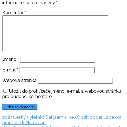
informace jsou označeny
*
Komentář
*
Jméno
*
E-mail
*
Webová stránka
Uložit do prohlížeče jméno, e-mail a webovou stránku
pro budoucí komentáře.
Navigace
zpět:
zpět
Český výletník: Dal jsem si velký běh podél Labe od
pramene k Německu
pro