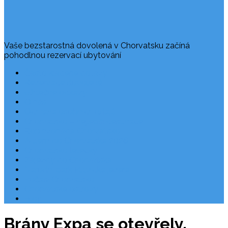
Vaše bezstarostná dovolená v Chorvatsku začíná
pohodlnou rezervací ubytování
Často kladené dotazy
Rezervace dovolené
Užitečné odkazy
O nás
Ochrana osobních údajů
Chorvatsko – nejlepší destinace
Robinzonáda Chorvatsko
Autem do Chorvatska 2026
Chorvatsko letecky
Zájezdy do Chorvatska
Národní park Plitvická jezera
Počasí Chorvatsko
Chorvatské ostrovy
Blog
Brány Expa se otevřely.