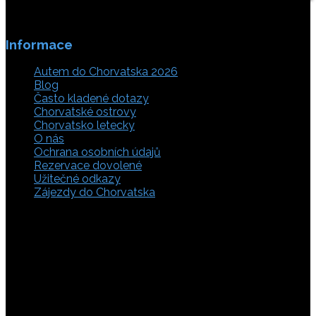
Informace
Autem do Chorvatska 2026
Blog
Často kladené dotazy
Chorvatské ostrovy
Chorvatsko letecky
O nás
Ochrana osobních údajů
Rezervace dovolené
Užitečné odkazy
Zájezdy do Chorvatska
Vyberte si z rozsáhlé nabídky ubytovacích zařízení,
apartmánů a ubytování u moře v soukromí v Chorvatsku.
Přečtěte si kompletní informace, hodnocení a zobrazte
fotogalerie. Chorvatsko je úžasné místo pro ty, kteří mají
rádi dobrodružství, plachtění, rybaření, poznávání památek
nebo jen chtějí strávit klidnou dovolenou na pobřeží. Ať už
hledáte ubytování v blízkosti pláže nebo v centru města,
můžete se rozhodnout, zda budete chtít strávit dovolenou