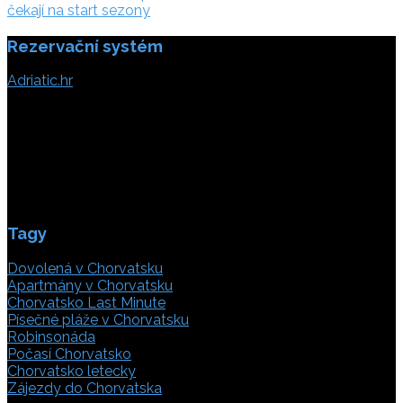
příspěvek
čekají na start sezony
Rezervační systém
Adriatic.hr
Poljička cesta 26
21000 Split, Chorvátsko
info(@)adriatic.hr
IČ DPH: 16364086764
ID: HR-AB-21-020038491
Tagy
Dovolená v Chorvatsku
Apartmány v Chorvatsku
Chorvatsko Last Minute
Písečné pláže v Chorvatsku
Robinsonáda
Počasí Chorvatsko
Chorvatsko letecky
Zájezdy do Chorvatska