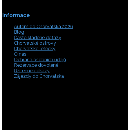
Informace
Autem do Chorvatska 2026
Blog
Často kladené dotazy
Chorvatské ostrovy
Chorvatsko letecky
O nás
Ochrana osobních údajů
Rezervace dovolené
Užitečné odkazy
Zájezdy do Chorvatska
Vyberte si z rozsáhlé nabídky ubytovacích zařízení,
apartmánů a ubytování u moře v soukromí v Chorvatsku.
Přečtěte si kompletní informace, hodnocení a zobrazte
fotogalerie. Chorvatsko je úžasné místo pro ty, kteří mají
rádi dobrodružství, plachtění, rybaření, poznávání památek
nebo jen chtějí strávit klidnou dovolenou na pobřeží. Ať už
hledáte ubytování v blízkosti pláže nebo v centru města,
můžete se rozhodnout, zda budete chtít strávit dovolenou