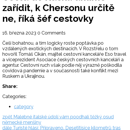
zařídit, k Chersonu určitě
ne, říká šéf cestovky
16. března 2023
0 Comments
Češi bohatnou, a tím logicky roste poptávka po
vzdálených exotických destinacích. V Rozstřelu o tom
hovořil Tomáš Cikán, majitel cestovní kanceláře Eso travel
a viceprezident Asociace českých cestovních kanceláří a
agentur. Cestovní ruch však podle něj výrazně poškodila
covidová pandemie a v současnosti také konflikt mezi
Ruskem a Ukrajinou.
Share:
Categories:
category
Navigace
zpět:
zpět
Malebné italské údolí vám poodhalí těžký osud
německé menšiny
pro
dále:
dále
Turisté hlásí: Připraveno. Desetitisíce kilometrů tras