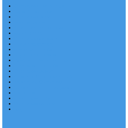
Chorvatsko Last Minute
Nejlepší destinace
Chorvatsko levně
Dovolená s dětmi
Apartmány v Chorvatsku
Robinzonáda
Chorvatsko se psem
Luxusní apartmány
Ubytování u moře
Ubytování s bazénem
Písečné pláže v Chorvatsku
S výhledem na moře
Chorvatsko letecky
Autem do Chorvatska 2026
Zájezdy do Chorvatska
Národní park Plitvická jezera
Sleva dne
Chorvatské pláže
Chorvatské ostrovy
Blog