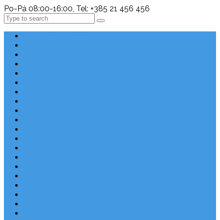
Po-Pá 08:00-16:00, Tel: +385 21 456 456
Search
Chorvatsko Last Minute
Nejlepší destinace
Chorvatsko levně
Dovolená s dětmi
Apartmány v Chorvatsku
Robinzonáda
Chorvatsko se psem
Luxusní apartmány
Ubytování u moře
Ubytování s bazénem
Písečné pláže v Chorvatsku
S výhledem na moře
Chorvatsko letecky
Autem do Chorvatska 2026
Zájezdy do Chorvatska
Národní park Plitvická jezera
Sleva dne
Chorvatské pláže
Chorvatské ostrovy
Blog