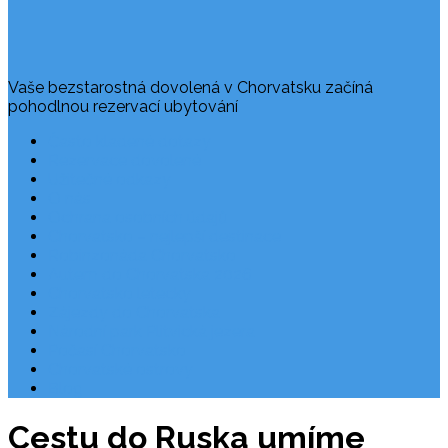
Vaše bezstarostná dovolená v Chorvatsku začíná
pohodlnou rezervací ubytování
Často kladené dotazy
Rezervace dovolené
Užitečné odkazy
O nás
Ochrana osobních údajů
Chorvatsko – nejlepší destinace
Robinzonáda Chorvatsko
Autem do Chorvatska 2026
Chorvatsko letecky
Zájezdy do Chorvatska
Národní park Plitvická jezera
Počasí Chorvatsko
Chorvatské ostrovy
Blog
Cestu do Ruska umíme