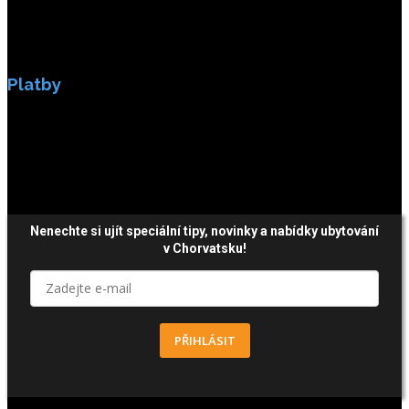
Platby
Platby jsou zabezpečeny SSL enkripci.
Nenechte si ujít speciální tipy, novinky a nabídky ubytování
v Chorvatsku!
PŘIHLÁSIT