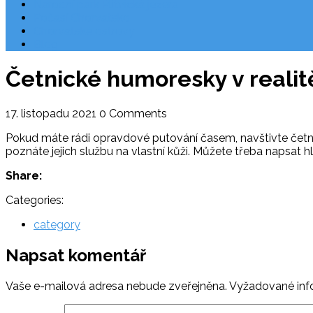
Národní park Plitvická jezera
Počasí Chorvatsko
Chorvatské ostrovy
Blog
Četnické humoresky v realitě
17. listopadu 2021
0 Comments
Pokud máte rádi opravdové putování časem, navštivte četni
poznáte jejich službu na vlastní kůži. Můžete třeba napsat h
Share:
Categories:
category
Napsat komentář
Vaše e-mailová adresa nebude zveřejněna.
Vyžadované inf