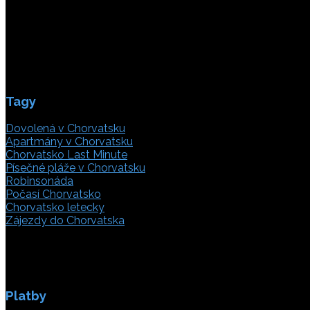
21000 Split, Chorvátsko
info(@)adriatic.hr
IČ DPH: 16364086764
ID: HR-AB-21-020038491
Tagy
Dovolená v Chorvatsku
Apartmány v Chorvatsku
Chorvatsko Last Minute
Písečné pláže v Chorvatsku
Robinsonáda
Počasí Chorvatsko
Chorvatsko letecky
Zájezdy do Chorvatska
Platby