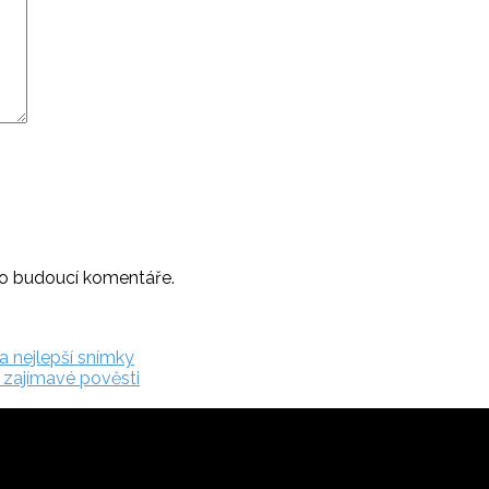
ro budoucí komentáře.
a nejlepší snímky
 zajímavé pověsti