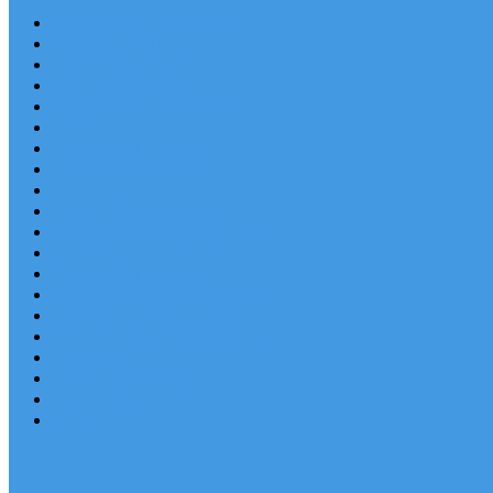
Chorvatsko Last Minute
Nejlepší destinace
Chorvatsko levně
Dovolená s dětmi
Apartmány v Chorvatsku
Robinzonáda
Chorvatsko se psem
Luxusní apartmány
Ubytování u moře
Ubytování s bazénem
Písečné pláže v Chorvatsku
S výhledem na moře
Chorvatsko letecky
Autem do Chorvatska 2026
Zájezdy do Chorvatska
Národní park Plitvická jezera
Sleva dne
Chorvatské pláže
Chorvatské ostrovy
Blog