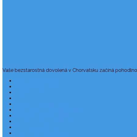
Vaše bezstarostná dovolená v Chorvatsku začíná pohodlno
Často kladené dotazy
Rezervace dovolené
Užitečné odkazy
O nás
Ochrana osobních údajů
Chorvatsko – nejlepší destinace
Robinzonáda Chorvatsko
Autem do Chorvatska 2026
Chorvatsko letecky
Zájezdy do Chorvatska