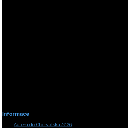
Platby jsou zabezpečeny SSL enkripci.
Informace
Autem do Chorvatska 2026