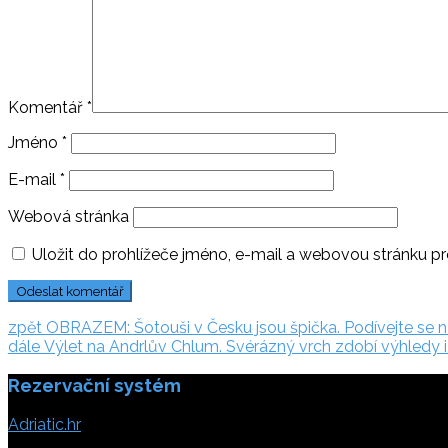
Komentář
*
Jméno
*
E-mail
*
Webová stránka
Uložit do prohlížeče jméno, e-mail a webovou stránku p
Navigace
zpět:
zpět
OBRAZEM: Šotouši v Česku jsou špička. Podívejte se n
dále:
dále
Výlet na Andrlův Chlum. Svérázný vrch zdobí výhledy i
pro
Rezervační systém
příspěvek
Adriatic.hr
Poljička cesta 26