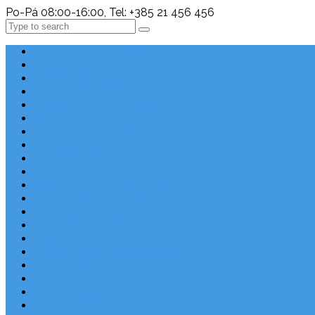
Po-Pá 08:00-16:00, Tel: +385 21 456 456
Search
Chorvatsko Last Minute
Nejlepší destinace
Chorvatsko levně
Dovolená s dětmi
Apartmány v Chorvatsku
Robinzonáda
Chorvatsko se psem
Luxusní apartmány
Ubytování u moře
Ubytování s bazénem
Písečné pláže v Chorvatsku
S výhledem na moře
Chorvatsko letecky
Autem do Chorvatska 2026
Zájezdy do Chorvatska
Národní park Plitvická jezera
Sleva dne
Chorvatské pláže
Chorvatské ostrovy
Blog