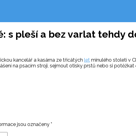
: s pleší a bez varlat tehdy d
ckou kancelář a kasárna ze třicátých
let
minulého století v Ch
lášení na psacím stroji, sejmout otisky prstů nebo si potěžkat
ormace jsou označeny
*