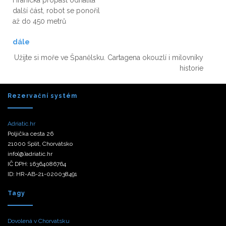
Hranická propast odhalila
další část, robot se ponořil
až do 450 metrů
dále
Užijte si moře ve Španělsku. Cartagena okouzlí i milovníky
historie
Rezervační systém
Adriatic.hr
Poljička cesta 26
21000 Split, Chorvátsko
info(@)adriatic.hr
IČ DPH: 16364086764
ID: HR-AB-21-020038491
Tagy
Dovolená v Chorvatsku