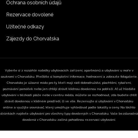
Ochrana osobních údajů
Rezervace dovolené
Užitečné odkazy
Zájezdy do Chorvatska
Vyberte si z rozsáhlé nabídky ubytovacích zařízení, apartmánů a ubytování u moře v
soukromí v Chorvatsku. Přečtěte si kompletní informace, hodnocení a zobrazte fotogalerie.
Chorvatsko je úžasné místo pro ty, kteří mají rádi dobrodružství, plachtění, rybaření,
poznávání památek nebo jen chtějí strávit klidnou dovolenou na pobřeží. Ať už hledáte
ubytování v blízkosti pláže nebo v centru města, můžete se rozhodnout, zda budete chtít
strávit dovolenou v klidném prostředí, či ve vile. Rezervujte si ubytování v Chorvatsku
online a využijte srovnávač, který umožňuje vyhledávat podle lokality a ceny. Na těchto
stránkách najdete ubytování pro všechny typy dovolených v Chorvatsku. Vaše bezstarostná
dovolená v Chorvatsku začíná pohodlnou rezervací ubytování.