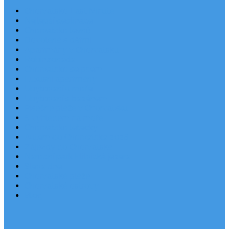
Chorvatsko Last Minute
Nejlepší destinace
Chorvatsko levně
Dovolená s dětmi
Apartmány v Chorvatsku
Robinzonáda
Chorvatsko se psem
Luxusní apartmány
Ubytování u moře
Ubytování s bazénem
Písečné pláže v Chorvatsku
S výhledem na moře
Chorvatsko letecky
Autem do Chorvatska 2026
Zájezdy do Chorvatska
Národní park Plitvická jezera
Sleva dne
Chorvatské pláže
Chorvatské ostrovy
Blog