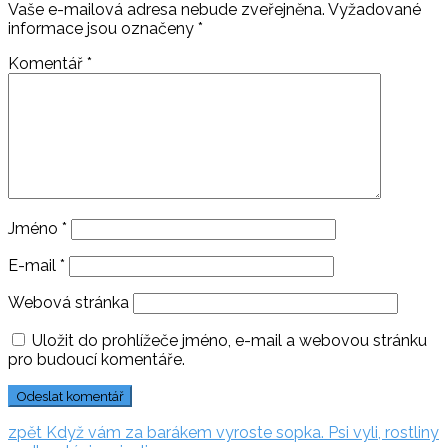
Vaše e-mailová adresa nebude zveřejněna.
Vyžadované
informace jsou označeny
*
Komentář
*
Jméno
*
E-mail
*
Webová stránka
Uložit do prohlížeče jméno, e-mail a webovou stránku
pro budoucí komentáře.
Navigace
zpět:
zpět
Když vám za barákem vyroste sopka. Psi vyli, rostliny