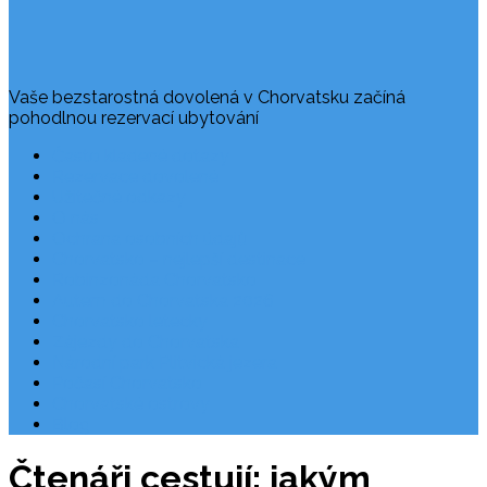
Vaše bezstarostná dovolená v Chorvatsku začíná
pohodlnou rezervací ubytování
Často kladené dotazy
Rezervace dovolené
Užitečné odkazy
O nás
Ochrana osobních údajů
Chorvatsko – nejlepší destinace
Robinzonáda Chorvatsko
Autem do Chorvatska 2026
Chorvatsko letecky
Zájezdy do Chorvatska
Národní park Plitvická jezera
Počasí Chorvatsko
Chorvatské ostrovy
Blog
Čtenáři cestují: jakým