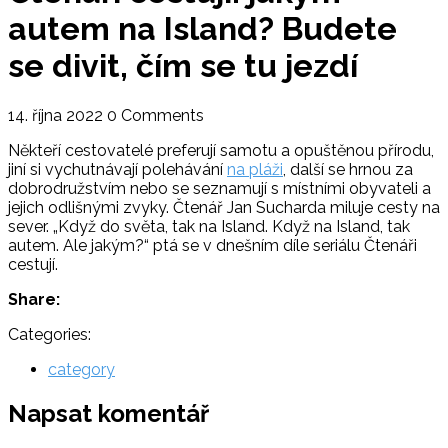
autem na Island? Budete
se divit, čím se tu jezdí
14. října 2022
0 Comments
Někteří cestovatelé preferují samotu a opuštěnou přírodu,
jiní si vychutnávají polehávání
na pláži
, další se hrnou za
dobrodružstvím nebo se seznamují s místními obyvateli a
jejich odlišnými zvyky. Čtenář Jan Sucharda miluje cesty na
sever. „Když do světa, tak na Island. Když na Island, tak
autem. Ale jakým?“ ptá se v dnešním díle seriálu Čtenáři
cestují.
Share:
Categories:
category
Napsat komentář