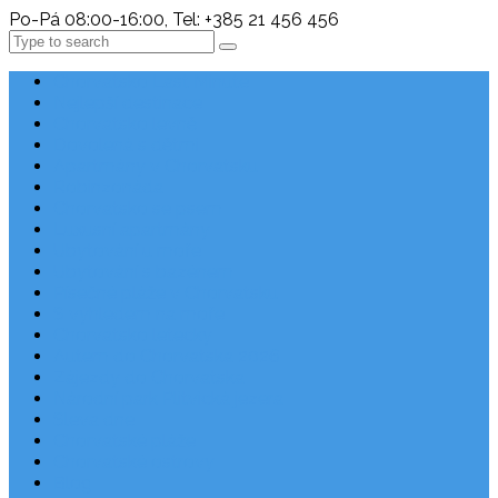
Po-Pá 08:00-16:00, Tel: +385 21 456 456
Search
Chorvatsko Last Minute
Nejlepší destinace
Chorvatsko levně
Dovolená s dětmi
Apartmány v Chorvatsku
Robinzonáda
Chorvatsko se psem
Luxusní apartmány
Ubytování u moře
Ubytování s bazénem
Písečné pláže v Chorvatsku
S výhledem na moře
Chorvatsko letecky
Autem do Chorvatska 2026
Zájezdy do Chorvatska
Národní park Plitvická jezera
Sleva dne
Chorvatské pláže
Chorvatské ostrovy
Blog