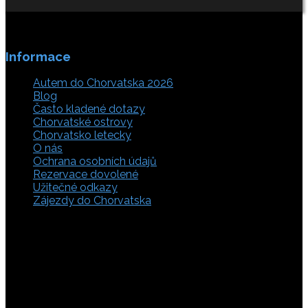
Informace
Autem do Chorvatska 2026
Blog
Často kladené dotazy
Chorvatské ostrovy
Chorvatsko letecky
O nás
Ochrana osobních údajů
Rezervace dovolené
Užitečné odkazy
Zájezdy do Chorvatska
Vyberte si z rozsáhlé nabídky ubytovacích zařízení,
apartmánů a ubytování u moře v soukromí v Chorvatsku.
Přečtěte si kompletní informace, hodnocení a zobrazte
fotogalerie. Chorvatsko je úžasné místo pro ty, kteří mají
rádi dobrodružství, plachtění, rybaření, poznávání památek
nebo jen chtějí strávit klidnou dovolenou na pobřeží. Ať už
hledáte ubytování v blízkosti pláže nebo v centru města,