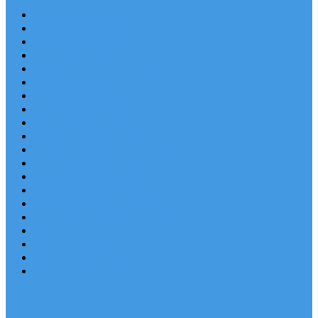
Chorvatsko Last Minute
Nejlepší destinace
Chorvatsko levně
Dovolená s dětmi
Apartmány v Chorvatsku
Robinzonáda
Chorvatsko se psem
Luxusní apartmány
Ubytování u moře
Ubytování s bazénem
Písečné pláže v Chorvatsku
S výhledem na moře
Chorvatsko letecky
Autem do Chorvatska 2026
Zájezdy do Chorvatska
Národní park Plitvická jezera
Sleva dne
Chorvatské pláže
Chorvatské ostrovy
Blog