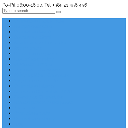
Po-Pá 08:00-16:00, Tel: +385 21 456 456
Search
Chorvatsko Last Minute
Nejlepší destinace
Chorvatsko levně
Dovolená s dětmi
Apartmány v Chorvatsku
Robinzonáda
Chorvatsko se psem
Luxusní apartmány
Ubytování u moře
Ubytování s bazénem
Písečné pláže v Chorvatsku
S výhledem na moře
Chorvatsko letecky
Autem do Chorvatska 2026
Zájezdy do Chorvatska
Národní park Plitvická jezera
Sleva dne
Chorvatské pláže
Chorvatské ostrovy
Blog