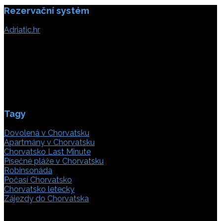
příspěvek
Rezervační systém
Adriatic.hr
Poljička cesta 26
21000 Split, Chorvátsko
info(@)adriatic.hr
IČ DPH: 16364086764
ID: HR-AB-21-020038491
Tagy
Dovolená v Chorvatsku
Apartmány v Chorvatsku
Chorvatsko Last Minute
Písečné pláže v Chorvatsku
Robinsonáda
Počasí Chorvatsko
Chorvatsko letecky
Zájezdy do Chorvatska