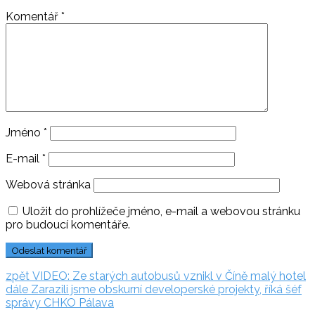
Komentář
*
Jméno
*
E-mail
*
Webová stránka
Uložit do prohlížeče jméno, e-mail a webovou stránku
pro budoucí komentáře.
Navigace
zpět:
zpět
VIDEO: Ze starých autobusů vznikl v Číně malý hotel
dále:
dále
Zarazili jsme obskurní developerské projekty, říká šéf
pro
správy CHKO Pálava