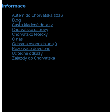
Informace
Autem do Chorvatska 2026
Blog
Často kladené dotazy
Chorvatské ostrovy
Chorvatsko letecky
O nás
Ochrana osobních údajů
Rezervace dovolené
Užitečné odkazy
Zájezdy do Chorvatska
Vyberte si z rozsáhlé nabídky ubytovacích zařízení,
apartmánů a ubytování u moře v soukromí v Chorvatsku.
Přečtěte si kompletní informace, hodnocení a zobrazte
fotogalerie. Chorvatsko je úžasné místo pro ty, kteří mají
rádi dobrodružství, plachtění, rybaření, poznávání památek
nebo jen chtějí strávit klidnou dovolenou na pobřeží. Ať už
hledáte ubytování v blízkosti pláže nebo v centru města,
můžete se rozhodnout, zda budete chtít strávit dovolenou
v klidném prostředí, či ve vile. Rezervujte si ubytování v
Chorvatsku online a využijte srovnávač, který umožňuje