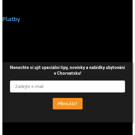
Platby
Platby jsou zabezpečeny SSL enkripci.
Nenechte si ujít speciální tipy, novinky a nabídky ubytování
v Chorvatsku!
PŘIHLÁSIT