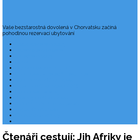
Vaše bezstarostná dovolená v Chorvatsku začíná
pohodlnou rezervací ubytování
Často kladené dotazy
Rezervace dovolené
Užitečné odkazy
O nás
Ochrana osobních údajů
Chorvatsko – nejlepší destinace
Robinzonáda Chorvatsko
Autem do Chorvatska 2026
Chorvatsko letecky
Zájezdy do Chorvatska
Národní park Plitvická jezera
Počasí Chorvatsko
Chorvatské ostrovy
Blog
Čtenáři cestují: Jih Afriky je