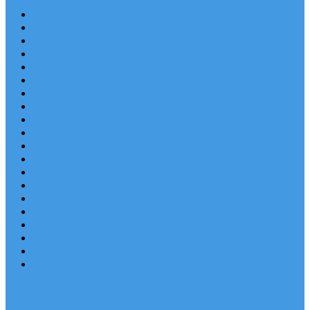
Chorvatsko Last Minute
Nejlepší destinace
Chorvatsko levně
Dovolená s dětmi
Apartmány v Chorvatsku
Robinzonáda
Chorvatsko se psem
Luxusní apartmány
Ubytování u moře
Ubytování s bazénem
Písečné pláže v Chorvatsku
S výhledem na moře
Chorvatsko letecky
Autem do Chorvatska 2026
Zájezdy do Chorvatska
Národní park Plitvická jezera
Sleva dne
Chorvatské pláže
Chorvatské ostrovy
Blog