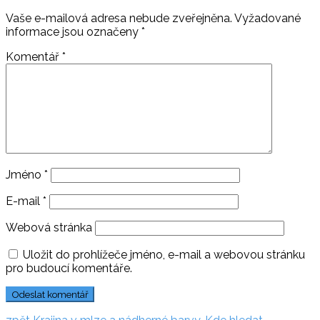
Vaše e-mailová adresa nebude zveřejněna.
Vyžadované
informace jsou označeny
*
Komentář
*
Jméno
*
E-mail
*
Webová stránka
Uložit do prohlížeče jméno, e-mail a webovou stránku
pro budoucí komentáře.
zpět: