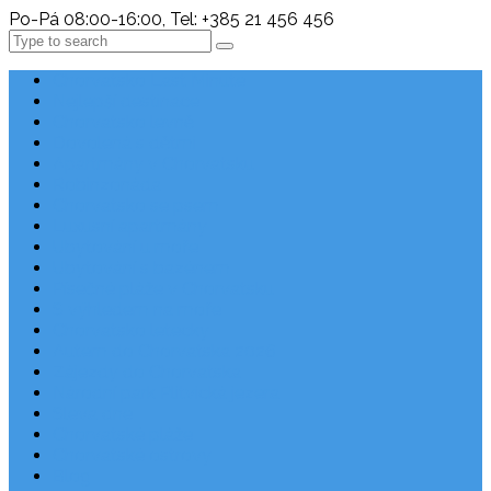
Po-Pá 08:00-16:00, Tel: +385 21 456 456
Search
Chorvatsko Last Minute
Nejlepší destinace
Chorvatsko levně
Dovolená s dětmi
Apartmány v Chorvatsku
Robinzonáda
Chorvatsko se psem
Luxusní apartmány
Ubytování u moře
Ubytování s bazénem
Písečné pláže v Chorvatsku
S výhledem na moře
Chorvatsko letecky
Autem do Chorvatska 2026
Zájezdy do Chorvatska
Národní park Plitvická jezera
Sleva dne
Chorvatské pláže
Chorvatské ostrovy
Blog