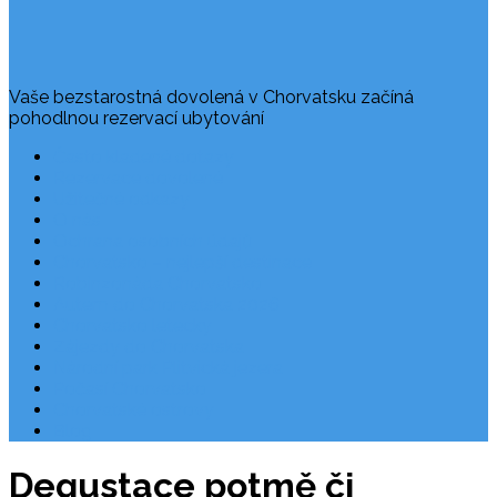
Vaše bezstarostná dovolená v Chorvatsku začíná
pohodlnou rezervací ubytování
Často kladené dotazy
Rezervace dovolené
Užitečné odkazy
O nás
Ochrana osobních údajů
Chorvatsko – nejlepší destinace
Robinzonáda Chorvatsko
Autem do Chorvatska 2026
Chorvatsko letecky
Zájezdy do Chorvatska
Národní park Plitvická jezera
Počasí Chorvatsko
Chorvatské ostrovy
Blog
Degustace potmě či