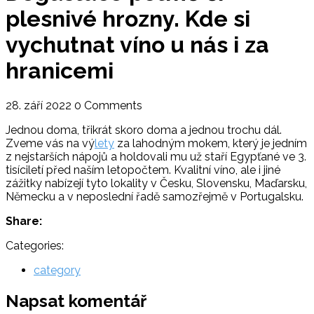
plesnivé hrozny. Kde si
vychutnat víno u nás i za
hranicemi
28. září 2022
0 Comments
Jednou doma, třikrát skoro doma a jednou trochu dál.
Zveme vás na vý
lety
za lahodným mokem, který je jedním
z nejstarších nápojů a holdovali mu už staří Egypťané ve 3.
tisíciletí před naším letopočtem. Kvalitní víno, ale i jiné
zážitky nabízejí tyto lokality v Česku, Slovensku, Maďarsku,
Německu a v neposlední řadě samozřejmě v Portugalsku.
Share:
Categories:
category
Napsat komentář