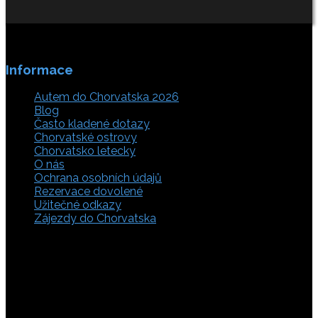
Informace
Autem do Chorvatska 2026
Blog
Často kladené dotazy
Chorvatské ostrovy
Chorvatsko letecky
O nás
Ochrana osobních údajů
Rezervace dovolené
Užitečné odkazy
Zájezdy do Chorvatska
Vyberte si z rozsáhlé nabídky ubytovacích zařízení,
apartmánů a ubytování u moře v soukromí v Chorvatsku.
Přečtěte si kompletní informace, hodnocení a zobrazte
fotogalerie. Chorvatsko je úžasné místo pro ty, kteří mají
rádi dobrodružství, plachtění, rybaření, poznávání památek
nebo jen chtějí strávit klidnou dovolenou na pobřeží. Ať už