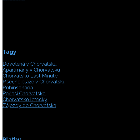
Poljička cesta 26
21000 Split, Chorvátsko
info(@)adriatic.hr
IČ DPH: 16364086764
ID: HR-AB-21-020038491
Tagy
Dovolená v Chorvatsku
Apartmány v Chorvatsku
Chorvatsko Last Minute
Písečné pláže v Chorvatsku
Robinsonáda
Počasí Chorvatsko
Chorvatsko letecky
Zájezdy do Chorvatska
Platby