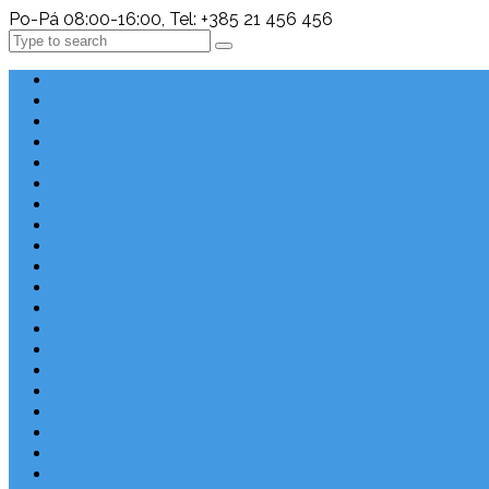
Po-Pá 08:00-16:00, Tel: +385 21 456 456
Search
Chorvatsko Last Minute
Nejlepší destinace
Chorvatsko levně
Dovolená s dětmi
Apartmány v Chorvatsku
Robinzonáda
Chorvatsko se psem
Luxusní apartmány
Ubytování u moře
Ubytování s bazénem
Písečné pláže v Chorvatsku
S výhledem na moře
Chorvatsko letecky
Autem do Chorvatska 2026
Zájezdy do Chorvatska
Národní park Plitvická jezera
Sleva dne
Chorvatské pláže
Chorvatské ostrovy
Blog