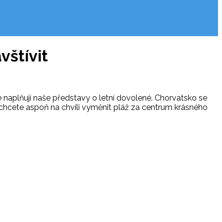
vštívit
e naplňují naše představy o letní dovolené. Chorvatsko se
d chcete aspoň na chvíli vyměnit pláž za centrum krásného