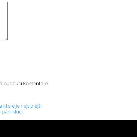
ro budoucí komentáře.
které je nejsilnější
 páni kluci