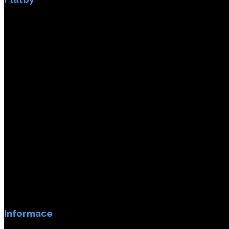
Platby jsou zabezpečeny SSL enkripci.
Informace