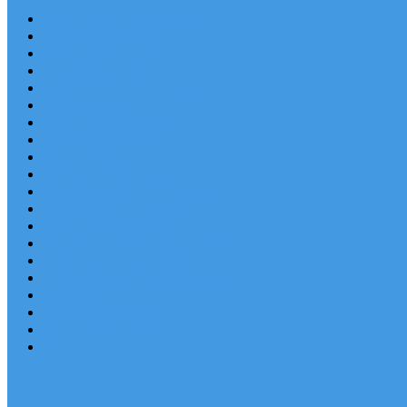
Chorvatsko Last Minute
Nejlepší destinace
Chorvatsko levně
Dovolená s dětmi
Apartmány v Chorvatsku
Robinzonáda
Chorvatsko se psem
Luxusní apartmány
Ubytování u moře
Ubytování s bazénem
Písečné pláže v Chorvatsku
S výhledem na moře
Chorvatsko letecky
Autem do Chorvatska 2026
Zájezdy do Chorvatska
Národní park Plitvická jezera
Sleva dne
Chorvatské pláže
Chorvatské ostrovy
Blog