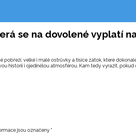
rá se na dovolené vyplatí na
pobřeží, velké i malé ostrůvky a tisíce zátok, které dokonal
vou historií i ojedinělou atmosférou. Kam tedy vyrazit, poku
ormace jsou označeny
*