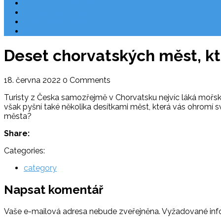
Národní park Plitvická jezera
Počasí Chorvatsko
Chorvatské ostrovy
Blog
Deset chorvatských měst, kte
18. června 2022
0 Comments
Turisty z Česka samozřejmě v Chorvatsku nejvíc láká mořské 
však pyšní také několika desítkami měst, která vás ohromí s
města?
Share:
Categories:
category
Napsat komentář
Vaše e-mailová adresa nebude zveřejněna.
Vyžadované inf