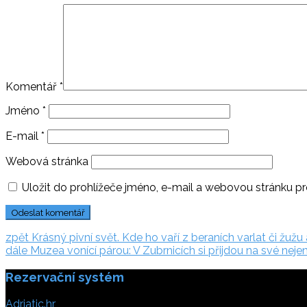
Komentář
*
Jméno
*
E-mail
*
Webová stránka
Uložit do prohlížeče jméno, e-mail a webovou stránku p
Navigace
zpět:
zpět
Krásný pivní svět. Kde ho vaří z beraních varlat či žužu a 
dále:
dále
Muzea vonící párou: V Zubrnicích si přijdou na své nejen
pro
Rezervační systém
příspěvek
Adriatic.hr