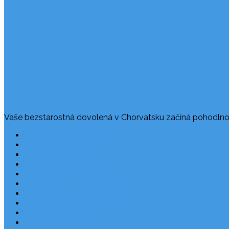
Vaše bezstarostná dovolená v Chorvatsku začíná pohodlno
Často kladené dotazy
Rezervace dovolené
Užitečné odkazy
O nás
Ochrana osobních údajů
Chorvatsko – nejlepší destinace
Robinzonáda Chorvatsko
Autem do Chorvatska 2026
Chorvatsko letecky
Zájezdy do Chorvatska