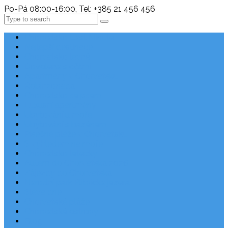
Po-Pá 08:00-16:00, Tel: +385 21 456 456
Search
Chorvatsko Last Minute
Nejlepší destinace
Chorvatsko levně
Dovolená s dětmi
Apartmány v Chorvatsku
Robinzonáda
Chorvatsko se psem
Luxusní apartmány
Ubytování u moře
Ubytování s bazénem
Písečné pláže v Chorvatsku
S výhledem na moře
Chorvatsko letecky
Autem do Chorvatska 2026
Zájezdy do Chorvatska
Národní park Plitvická jezera
Sleva dne
Chorvatské pláže
Chorvatské ostrovy
Blog