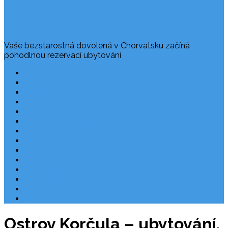
Vaše bezstarostná dovolená v Chorvatsku začíná
pohodlnou rezervací ubytování
Často kladené dotazy
Rezervace dovolené
Užitečné odkazy
O nás
Ochrana osobních údajů
Chorvatsko – nejlepší destinace
Robinzonáda Chorvatsko
Autem do Chorvatska 2026
Chorvatsko letecky
Zájezdy do Chorvatska
Národní park Plitvická jezera
Počasí Chorvatsko
Chorvatské ostrovy
Blog
Ostrov Korčula – ubytování,