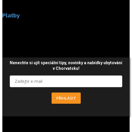
Platby
Platby jsou zabezpečeny SSL enkripci.
Nenechte si ujít speciální tipy, novinky a nabídky ubytování
v Chorvatsku!
PŘIHLÁSIT