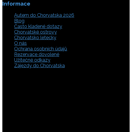
Informace
Autem do Chorvatska 2026
Blog
Často kladené dotazy
Chorvatské ostrovy
Chorvatsko letecky
O nás
Ochrana osobních údajů
Rezervace dovolené
Užitečné odkazy
Zájezdy do Chorvatska
Vyberte si z rozsáhlé nabídky ubytovacích zařízení,
apartmánů a ubytování u moře v soukromí v Chorvatsku.
Přečtěte si kompletní informace, hodnocení a zobrazte
fotogalerie. Chorvatsko je úžasné místo pro ty, kteří mají
rádi dobrodružství, plachtění, rybaření, poznávání památek
nebo jen chtějí strávit klidnou dovolenou na pobřeží. Ať už
hledáte ubytování v blízkosti pláže nebo v centru města,
můžete se rozhodnout, zda budete chtít strávit dovolenou
v klidném prostředí, či ve vile. Rezervujte si ubytování v
Chorvatsku online a využijte srovnávač, který umožňuje
vyhledávat podle lokality a ceny. Na těchto stránkách