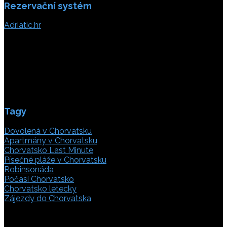
Rezervační systém
Adriatic.hr
Poljička cesta 26
21000 Split, Chorvátsko
info(@)adriatic.hr
IČ DPH: 16364086764
ID: HR-AB-21-020038491
Tagy
Dovolená v Chorvatsku
Apartmány v Chorvatsku
Chorvatsko Last Minute
Písečné pláže v Chorvatsku
Robinsonáda
Počasí Chorvatsko
Chorvatsko letecky
Zájezdy do Chorvatska