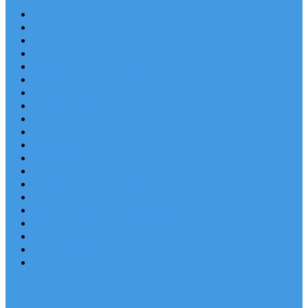
Chorvatsko Last Minute
Nejlepší destinace
Chorvatsko levně
Dovolená s dětmi
Apartmány v Chorvatsku
Robinzonáda
Chorvatsko se psem
Luxusní apartmány
Ubytování u moře
Ubytování s bazénem
Písečné pláže v Chorvatsku
S výhledem na moře
Chorvatsko letecky
Autem do Chorvatska 2026
Zájezdy do Chorvatska
Národní park Plitvická jezera
Sleva dne
Chorvatské pláže
Chorvatské ostrovy
Blog