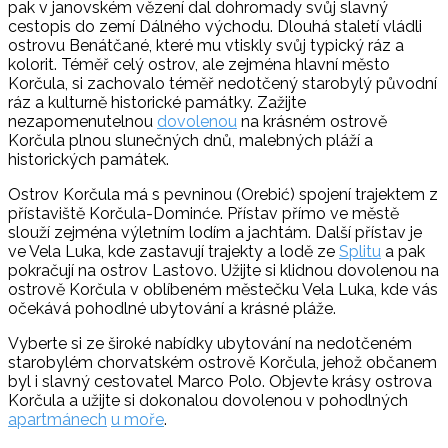
pak v janovském vězení dal dohromady svůj slavný
cestopis do zemí Dálného východu. Dlouhá staletí vládli
ostrovu Benátčané, které mu vtiskly svůj typický ráz a
kolorit. Téměř celý ostrov, ale zejména hlavní město
Korčula, si zachovalo téměř nedotčený starobylý původní
ráz a kulturně historické památky. Zažijte
nezapomenutelnou
dovolenou
na krásném ostrově
Korčula plnou slunečných dnů, malebných pláží a
historických památek.
Ostrov Korčula má s pevninou (Orebić) spojení trajektem z
přístaviště Korčula-Dominće. Přístav přímo ve městě
slouží zejména výletním lodím a jachtám. Další přístav je
ve Vela Luka, kde zastavují trajekty a lodě ze
Splitu
a pak
pokračují na ostrov Lastovo. Užijte si klidnou dovolenou na
ostrově Korčula v oblíbeném městečku Vela Luka, kde vás
očekává pohodlné ubytování a krásné pláže.
Vyberte si ze široké nabídky ubytování na nedotčeném
starobylém chorvatském ostrově Korčula, jehož občanem
byl i slavný cestovatel Marco Polo. Objevte krásy ostrova
Korčula a užijte si dokonalou dovolenou v pohodlných
apartmánech
u moře
.