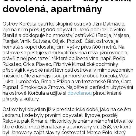
dovolená, apartmány
Ostrov Korčula patří ke skupině ostrovů Jižní Dalmácie.
Žije na něm přes 15.000 obyvatel. Jeho pobřeží je velmi
členité a obklopuje ho množství ostrůvků (Badija, Majsan,
Planjak, Vrnik, Sutvara, Ošjak, Proizd). Část ostrova je
hornatá s kopci dosahujícími výšky přes 500 metrů. Na
ostrově se pěstuje velmi kvalitní vinná réva, jižní ovoce a
právě z něj pocházejí některé oblíbené vína, např. Pošip,
Rukatac, Grk a Plavac. Příznivé klimatické podmínky
přispívají k vysoké návštěvnosti ostrova iv mimosezónních
měsících. Nejznámější jsou přímořské obce Korčula, Vela
Luka, Lumbarda, Brna a Prižba a vnitrozemské Blato, Čara,
Pupnat, Smokvica a Žrnovo. Najděte si perfektní ubytování
na ostrově Korčula a užijte si
dovolenou
plnou krásné
přírody a kultury.
Ostrov byl obydlen již v prehistorické době, jako na celém
Jadranu, i zde byly prvními obyvateli Ilyrové, později
Řekové, pak Římané. Historicky je známá námořní bitva, ke
které došlo mezi Benátčany a Janovany v r. 1298, ve které
byl Janovany zajat slavný cestovatel Marco Polo, který