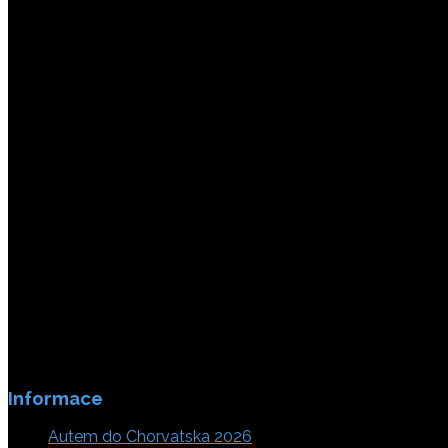
Platby jsou zabezpečeny SSL enkripci.
Informace
Autem do Chorvatska 2026