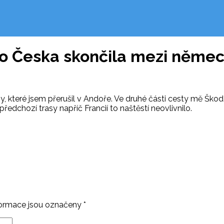
do Česka skončila mezi něme
, které jsem přerušil v Andoře. Ve druhé části cesty mě Šk
edchozí trasy napříč Francií to naštěstí neovlivnilo.
ormace jsou označeny
*