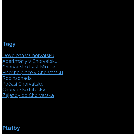
21000 Split, Chorvátsko
info(@)adriatic.hr
IČ DPH: 16364086764
ID: HR-AB-21-020038491
Tagy
Dovolená v Chorvatsku
Apartmány v Chorvatsku
Chorvatsko Last Minute
Písečné pláže v Chorvatsku
Robinsonáda
Počasí Chorvatsko
Chorvatsko letecky
Zájezdy do Chorvatska
Platby