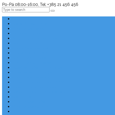
Po-Pá 08:00-16:00, Tel: +385 21 456 456
Search
Chorvatsko Last Minute
Nejlepší destinace
Chorvatsko levně
Dovolená s dětmi
Apartmány v Chorvatsku
Robinzonáda
Chorvatsko se psem
Luxusní apartmány
Ubytování u moře
Ubytování s bazénem
Písečné pláže v Chorvatsku
S výhledem na moře
Chorvatsko letecky
Autem do Chorvatska 2026
Zájezdy do Chorvatska
Národní park Plitvická jezera
Sleva dne
Chorvatské pláže
Chorvatské ostrovy
Blog