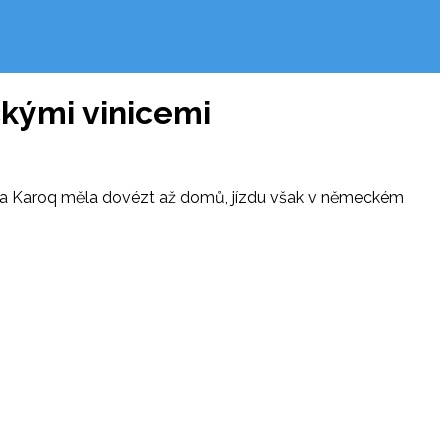
ckými vinicemi
oda Karoq měla dovézt až domů, jízdu však v německém