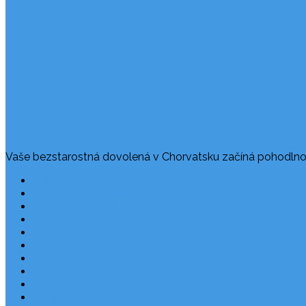
Vaše bezstarostná dovolená v Chorvatsku začíná pohodlno
Často kladené dotazy
Rezervace dovolené
Užitečné odkazy
O nás
Ochrana osobních údajů
Chorvatsko – nejlepší destinace
Robinzonáda Chorvatsko
Autem do Chorvatska 2026
Chorvatsko letecky
Zájezdy do Chorvatska