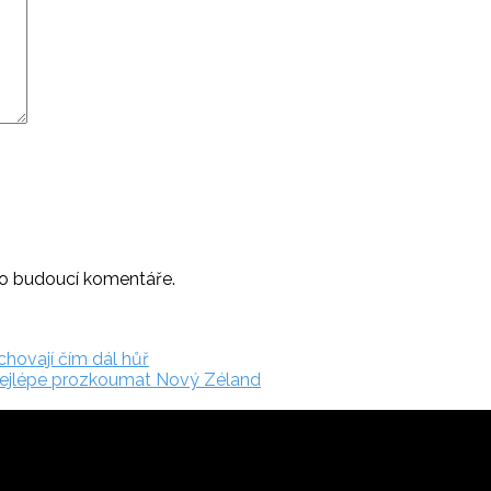
ro budoucí komentáře.
chovají čím dál hůř
 nejlépe prozkoumat Nový Zéland