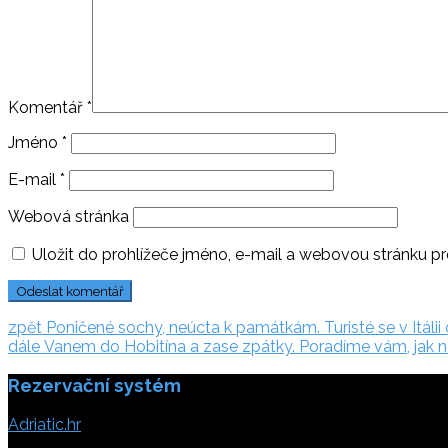
Komentář
*
Jméno
*
E-mail
*
Webová stránka
Uložit do prohlížeče jméno, e-mail a webovou stránku p
Navigace
zpět:
zpět
Poničené sochy, neúcta k památkám. Turisté se v Itálii 
dále:
dále
Vanem do Hobitína a zase zpátky. Poradíme vám, jak
pro
Rezervační systém
příspěvek
Adriatic.hr
Poljička cesta 26