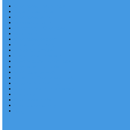
Chorvatsko Last Minute
Nejlepší destinace
Chorvatsko levně
Dovolená s dětmi
Apartmány v Chorvatsku
Robinzonáda
Chorvatsko se psem
Luxusní apartmány
Ubytování u moře
Ubytování s bazénem
Písečné pláže v Chorvatsku
S výhledem na moře
Chorvatsko letecky
Autem do Chorvatska 2026
Zájezdy do Chorvatska
Národní park Plitvická jezera
Sleva dne
Chorvatské pláže
Chorvatské ostrovy
Blog