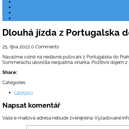
Národní park Plitvická jezera
Počasí Chorvatsko
Chorvatské ostrovy
Blog
Dlouhá jízda z Portugalska 
25. října 2022
0 Comments
Navažme volně na nedávné putování z Portugalska do Prahy
Sommerachu ukončila neopatrná vinařka. Pozitivní dojem z př
Share:
Categories:
category
Napsat komentář
Vaše e-mailová adresa nebude zveřejněna.
Vyžadované inf