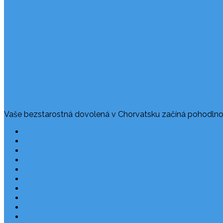
Vaše bezstarostná dovolená v Chorvatsku začíná pohodlno
Často kladené dotazy
Rezervace dovolené
Užitečné odkazy
O nás
Ochrana osobních údajů
Chorvatsko – nejlepší destinace
Robinzonáda Chorvatsko
Autem do Chorvatska 2026
Chorvatsko letecky
Zájezdy do Chorvatska