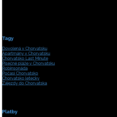
21000 Split, Chorvátsko
info(@)adriatic.hr
IČ DPH: 16364086764
ID: HR-AB-21-020038491
Tagy
Dovolená v Chorvatsku
Apartmány v Chorvatsku
Chorvatsko Last Minute
Písečné pláže v Chorvatsku
Robinsonáda
Počasí Chorvatsko
Chorvatsko letecky
Zájezdy do Chorvatska
Platby