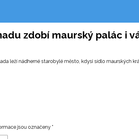
nadu zdobí maurský palác i v
da leží nádherné starobylé město, kdysi sídlo maurských kr
ormace jsou označeny
*