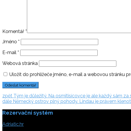
Komentář
*
Jméno
*
E-mail
*
Webová stránka
Uložit do prohlížeče jméno, e-mail a webovou stránku p
Navigace
zpět:
zpět
Tým je důležitý. Na osmitisícovce je ale každý sám za 
dále:
dále
Německý ostrov plný pohody. Lindau je právem klen
pro
Rezervační systém
příspěvek
Adriatic.hr
Poljička cesta 26