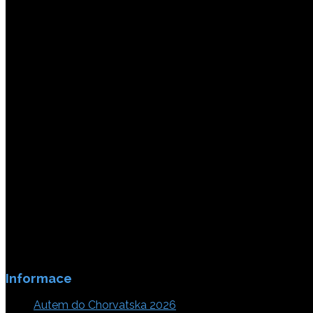
Platby jsou zabezpečeny SSL enkripci.
Informace
Autem do Chorvatska 2026