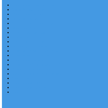
Chorvatsko Last Minute
Nejlepší destinace
Chorvatsko levně
Dovolená s dětmi
Apartmány v Chorvatsku
Robinzonáda
Chorvatsko se psem
Luxusní apartmány
Ubytování u moře
Ubytování s bazénem
Písečné pláže v Chorvatsku
S výhledem na moře
Chorvatsko letecky
Autem do Chorvatska 2026
Zájezdy do Chorvatska
Národní park Plitvická jezera
Sleva dne
Chorvatské pláže
Chorvatské ostrovy
Blog