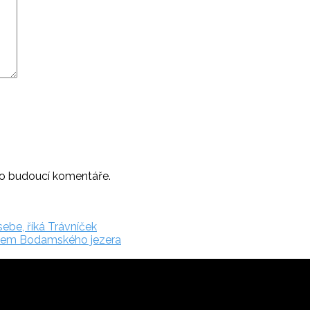
ro budoucí komentáře.
sebe, říká Trávníček
otem Bodamského jezera