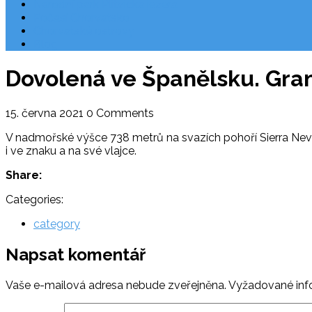
Národní park Plitvická jezera
Počasí Chorvatsko
Chorvatské ostrovy
Blog
Dovolená ve Španělsku. Gra
15. června 2021
0 Comments
V nadmořské výšce 738 metrů na svazích pohoří Sierra Neva
i ve znaku a na své vlajce.
Share:
Categories:
category
Napsat komentář
Vaše e-mailová adresa nebude zveřejněna.
Vyžadované inf