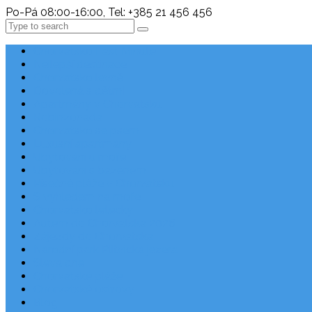
Po-Pá 08:00-16:00, Tel: +385 21 456 456
Search
Chorvatsko Last Minute
Nejlepší destinace
Chorvatsko levně
Dovolená s dětmi
Apartmány v Chorvatsku
Robinzonáda
Chorvatsko se psem
Luxusní apartmány
Ubytování u moře
Ubytování s bazénem
Písečné pláže v Chorvatsku
S výhledem na moře
Chorvatsko letecky
Autem do Chorvatska 2026
Zájezdy do Chorvatska
Národní park Plitvická jezera
Sleva dne
Chorvatské pláže
Chorvatské ostrovy
Blog