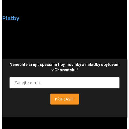
Platby
Platby jsou zabezpečeny SSL enkripci.
Nenechte si ujít speciální tipy, novinky a nabídky ubytování
v Chorvatsku!
PŘIHLÁSIT