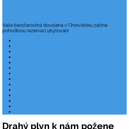
Vaše bezstarostná dovolená v Chorvatsku začíná
pohodlnou rezervací ubytování
Často kladené dotazy
Rezervace dovolené
Užitečné odkazy
O nás
Ochrana osobních údajů
Chorvatsko – nejlepší destinace
Robinzonáda Chorvatsko
Autem do Chorvatska 2026
Chorvatsko letecky
Zájezdy do Chorvatska
Národní park Plitvická jezera
Počasí Chorvatsko
Chorvatské ostrovy
Blog
Drahý plyn k nám požene