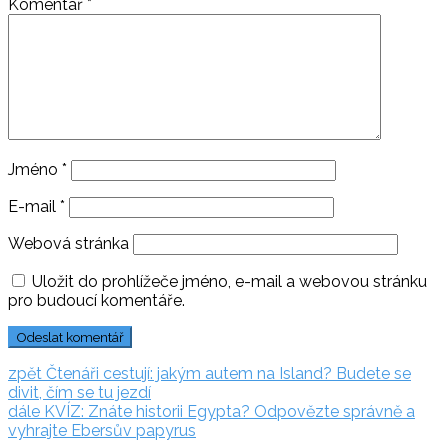
Komentář
*
Jméno
*
E-mail
*
Webová stránka
Uložit do prohlížeče jméno, e-mail a webovou stránku
pro budoucí komentáře.
Navigace
zpět:
zpět
Čtenáři cestují: jakým autem na Island? Budete se
divit, čím se tu jezdí
pro
dále:
dále
KVÍZ: Znáte historii Egypta? Odpovězte správně a
příspěvek
vyhrajte Ebersův papyrus