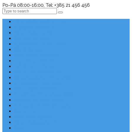
Po-Pá 08:00-16:00, Tel: +385 21 456 456
Search
Chorvatsko Last Minute
Nejlepší destinace
Chorvatsko levně
Dovolená s dětmi
Apartmány v Chorvatsku
Robinzonáda
Chorvatsko se psem
Luxusní apartmány
Ubytování u moře
Ubytování s bazénem
Písečné pláže v Chorvatsku
S výhledem na moře
Chorvatsko letecky
Autem do Chorvatska 2026
Zájezdy do Chorvatska
Národní park Plitvická jezera
Sleva dne
Chorvatské pláže
Chorvatské ostrovy
Blog