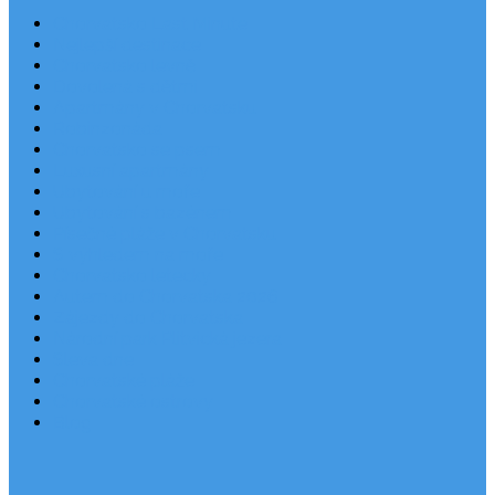
Chorvatsko Last Minute
Nejlepší destinace
Chorvatsko levně
Dovolená s dětmi
Apartmány v Chorvatsku
Robinzonáda
Chorvatsko se psem
Luxusní apartmány
Ubytování u moře
Ubytování s bazénem
Písečné pláže v Chorvatsku
S výhledem na moře
Chorvatsko letecky
Autem do Chorvatska 2026
Zájezdy do Chorvatska
Národní park Plitvická jezera
Sleva dne
Chorvatské pláže
Chorvatské ostrovy
Blog