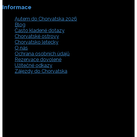
Informace
Autem do Chorvatska 2026
Blog
Často kladené dotazy
Chorvatské ostrovy
Chorvatsko letecky
O nás
Ochrana osobních údajů
Rezervace dovolené
Užitečné odkazy
Zájezdy do Chorvatska
Vyberte si z rozsáhlé nabídky ubytovacích zařízení,
apartmánů a ubytování u moře v soukromí v Chorvatsku.
Přečtěte si kompletní informace, hodnocení a zobrazte
fotogalerie. Chorvatsko je úžasné místo pro ty, kteří mají
rádi dobrodružství, plachtění, rybaření, poznávání památek
nebo jen chtějí strávit klidnou dovolenou na pobřeží. Ať už
hledáte ubytování v blízkosti pláže nebo v centru města,
můžete se rozhodnout, zda budete chtít strávit dovolenou
v klidném prostředí, či ve vile. Rezervujte si ubytování v
Chorvatsku online a využijte srovnávač, který umožňuje