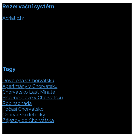
Rezervační systém
Adriatic.hr
Poljička cesta 26
21000 Split, Chorvátsko
info(@)adriatic.hr
IČ DPH: 16364086764
ID: HR-AB-21-020038491
Tagy
Dovolená v Chorvatsku
Apartmány v Chorvatsku
Chorvatsko Last Minute
Písečné pláže v Chorvatsku
Robinsonáda
Počasí Chorvatsko
Chorvatsko letecky
Zájezdy do Chorvatska