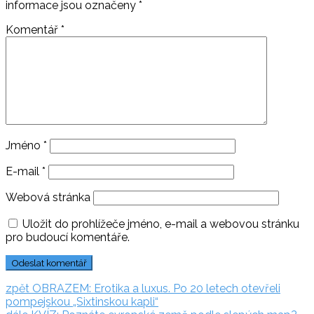
informace jsou označeny
*
Komentář
*
Jméno
*
E-mail
*
Webová stránka
Uložit do prohlížeče jméno, e-mail a webovou stránku
pro budoucí komentáře.
Navigace
zpět:
zpět
OBRAZEM: Erotika a luxus. Po 20 letech otevřeli
pompejskou „Sixtinskou kapli“
pro