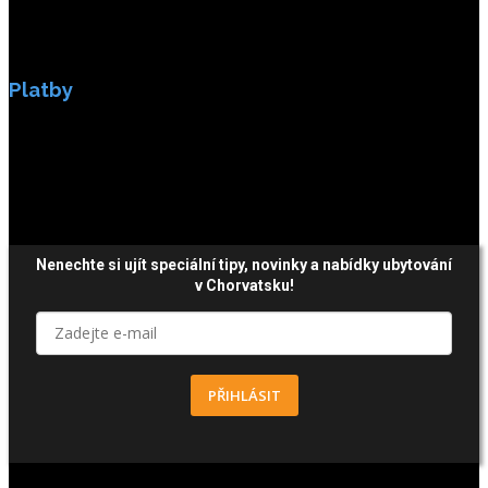
Platby
Platby jsou zabezpečeny SSL enkripci.
Nenechte si ujít speciální tipy, novinky a nabídky ubytování
v Chorvatsku!
PŘIHLÁSIT