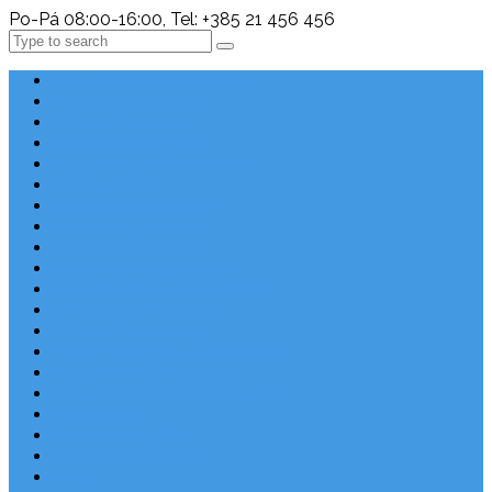
Po-Pá 08:00-16:00, Tel: +385 21 456 456
Search
Chorvatsko Last Minute
Nejlepší destinace
Chorvatsko levně
Dovolená s dětmi
Apartmány v Chorvatsku
Robinzonáda
Chorvatsko se psem
Luxusní apartmány
Ubytování u moře
Ubytování s bazénem
Písečné pláže v Chorvatsku
S výhledem na moře
Chorvatsko letecky
Autem do Chorvatska 2026
Zájezdy do Chorvatska
Národní park Plitvická jezera
Sleva dne
Chorvatské pláže
Chorvatské ostrovy
Blog