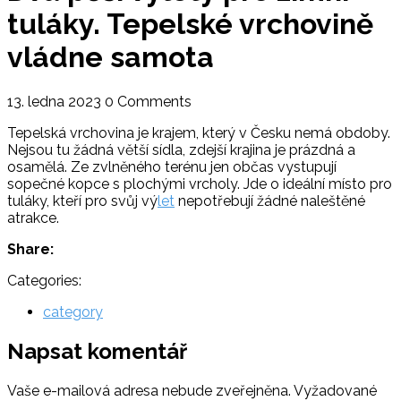
tuláky. Tepelské vrchovině
vládne samota
13. ledna 2023
0 Comments
Tepelská vrchovina je krajem, který v Česku nemá obdoby.
Nejsou tu žádná větší sídla, zdejší krajina je prázdná a
osamělá. Ze zvlněného terénu jen občas vystupují
sopečné kopce s plochými vrcholy. Jde o ideální místo pro
tuláky, kteří pro svůj vý
let
nepotřebují žádné naleštěné
atrakce.
Share:
Categories:
category
Napsat komentář
Vaše e-mailová adresa nebude zveřejněna.
Vyžadované