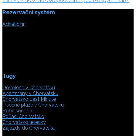
dále:
dále
KVÍZ: Poznáte evropské země podle slepých map?
příspěvek
Rezervační systém
Adriatic.hr
Poljička cesta 26
21000 Split, Chorvátsko
info(@)adriatic.hr
IČ DPH: 16364086764
ID: HR-AB-21-020038491
Tagy
Dovolená v Chorvatsku
Apartmány v Chorvatsku
Chorvatsko Last Minute
Písečné pláže v Chorvatsku
Robinsonáda
Počasí Chorvatsko
Chorvatsko letecky
Zájezdy do Chorvatska