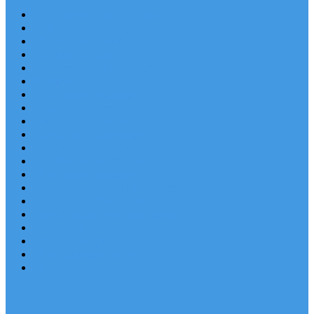
Chorvatsko Last Minute
Nejlepší destinace
Chorvatsko levně
Dovolená s dětmi
Apartmány v Chorvatsku
Robinzonáda
Chorvatsko se psem
Luxusní apartmány
Ubytování u moře
Ubytování s bazénem
Písečné pláže v Chorvatsku
S výhledem na moře
Chorvatsko letecky
Autem do Chorvatska 2026
Zájezdy do Chorvatska
Národní park Plitvická jezera
Sleva dne
Chorvatské pláže
Chorvatské ostrovy
Blog