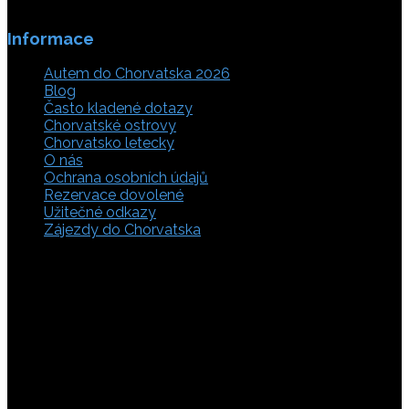
Informace
Autem do Chorvatska 2026
Blog
Často kladené dotazy
Chorvatské ostrovy
Chorvatsko letecky
O nás
Ochrana osobních údajů
Rezervace dovolené
Užitečné odkazy
Zájezdy do Chorvatska
Vyberte si z rozsáhlé nabídky ubytovacích zařízení,
apartmánů a ubytování u moře v soukromí v Chorvatsku.
Přečtěte si kompletní informace, hodnocení a zobrazte
fotogalerie. Chorvatsko je úžasné místo pro ty, kteří mají
rádi dobrodružství, plachtění, rybaření, poznávání památek
nebo jen chtějí strávit klidnou dovolenou na pobřeží. Ať už
hledáte ubytování v blízkosti pláže nebo v centru města,
můžete se rozhodnout, zda budete chtít strávit dovolenou
v klidném prostředí, či ve vile. Rezervujte si ubytování v