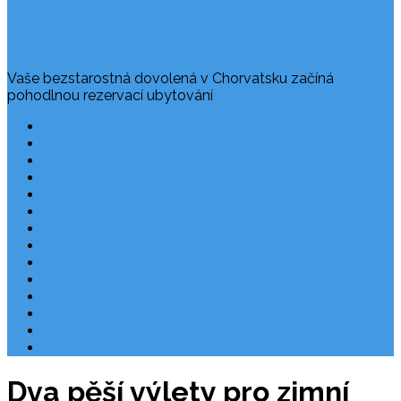
Vaše bezstarostná dovolená v Chorvatsku začíná
pohodlnou rezervací ubytování
Často kladené dotazy
Rezervace dovolené
Užitečné odkazy
O nás
Ochrana osobních údajů
Chorvatsko – nejlepší destinace
Robinzonáda Chorvatsko
Autem do Chorvatska 2026
Chorvatsko letecky
Zájezdy do Chorvatska
Národní park Plitvická jezera
Počasí Chorvatsko
Chorvatské ostrovy
Blog
Dva pěší výlety pro zimní