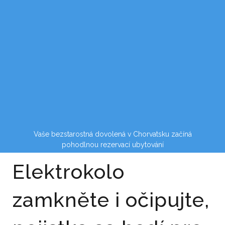
Vaše bezstarostná dovolená v Chorvatsku začíná
pohodlnou rezervací ubytování
Elektrokolo
zamkněte i očipujte,