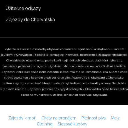
Užitečné odkazy
Zájezdy do Chorvatska
Vyberte si z rozsáhlé nabídky ubytovacích zařízení, apartmánů a ubytování u moře v
soukromí v Chorvatsku. Přečtěte si kompletní informace, hodnocení a zobrazte fotogalerie.
Chorvatsko je úžasné místo pro ty, kteří mají rádi dobrodružství, plachtění, rybaření,
poznávání památek nebo jen chtějí strávit klidnou dovolenou na pobřeží. Ať už hledáte
ubytování v blízkosti pláže nebo v centru města, můžete se rozhodnout, zda budete chtít
strávit dovolenou v klidném prostředí, či ve vile. Rezervujte si ubytování v Chorvatsku
online a využijte srovnávač, který umožňuje vyhledávat podle lokality a ceny. Na těchto
stránkách najdete ubytování pro všechny typy dovolených v Chorvatsku. Vaše bezstarostná
dovolená v Chorvatsku začíná pohodlnou rezervací ubytování.
Zájezdy k moři
Chaty na pronájem
Pitelnost piva
Meiz
Clothing
Slevové kupóny