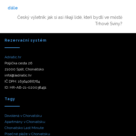
dále
Český výletník: jak si asi říkají lidé, kteří bydlí ve městě
Trhové Sviny?
Rezervační systém
Adriatic.hr
Poljička cesta 26
21000 Split, Chorvátsko
info(@)adriatic.hr
IČ DPH: 16364086764
ID: HR-AB-21-020038491
Tagy
Dovolená v Chorvatsku
Apartmány v Chorvatsku
Chorvatsko Last Minute
Písečné pláže v Chorvatsku