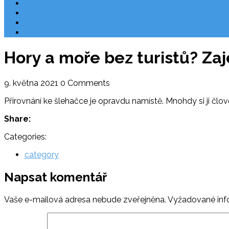
Národní park Plitvická jezera
Počasí Chorvatsko
Chorvatské ostrovy
Blog
Hory a moře bez turistů? Zaj
9. května 2021
0 Comments
Přirovnání ke šlehačce je opravdu namístě. Mnohdy si ji člov
Share:
Categories:
category
Napsat komentář
Vaše e-mailová adresa nebude zveřejněna.
Vyžadované inf