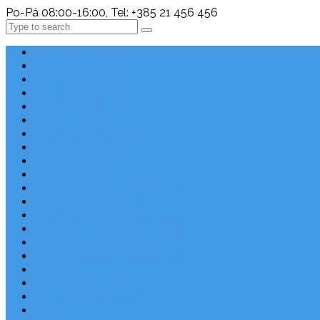
Po-Pá 08:00-16:00, Tel: +385 21 456 456
Search
Chorvatsko Last Minute
Nejlepší destinace
Chorvatsko levně
Dovolená s dětmi
Apartmány v Chorvatsku
Robinzonáda
Chorvatsko se psem
Luxusní apartmány
Ubytování u moře
Ubytování s bazénem
Písečné pláže v Chorvatsku
S výhledem na moře
Chorvatsko letecky
Autem do Chorvatska 2026
Zájezdy do Chorvatska
Národní park Plitvická jezera
Sleva dne
Chorvatské pláže
Chorvatské ostrovy
Blog