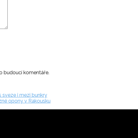
ro budoucí komentáře.
s sveze i mezi bunkry
lezné opony v Rakousku