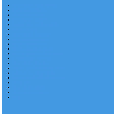
Chorvatsko Last Minute
Nejlepší destinace
Chorvatsko levně
Dovolená s dětmi
Apartmány v Chorvatsku
Robinzonáda
Chorvatsko se psem
Luxusní apartmány
Ubytování u moře
Ubytování s bazénem
Písečné pláže v Chorvatsku
S výhledem na moře
Chorvatsko letecky
Autem do Chorvatska 2026
Zájezdy do Chorvatska
Národní park Plitvická jezera
Sleva dne
Chorvatské pláže
Chorvatské ostrovy
Blog