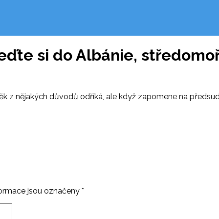
eďte si do Albánie, středomo
ěk z nějakých důvodů odříká, ale když zapomene na předsudky a 
ormace jsou označeny
*