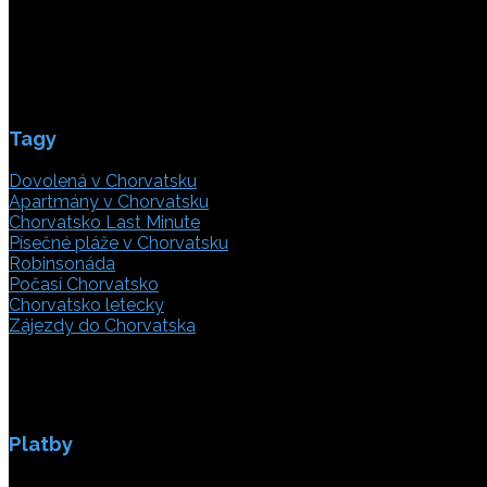
info(@)adriatic.hr
IČ DPH: 16364086764
ID: HR-AB-21-020038491
Tagy
Dovolená v Chorvatsku
Apartmány v Chorvatsku
Chorvatsko Last Minute
Písečné pláže v Chorvatsku
Robinsonáda
Počasí Chorvatsko
Chorvatsko letecky
Zájezdy do Chorvatska
Platby
Platby jsou zabezpečeny SSL enkripci.