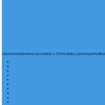
Vaše bezstarostná dovolená v Chorvatsku začíná pohodlno
Často kladené dotazy
Rezervace dovolené
Užitečné odkazy
O nás
Ochrana osobních údajů
Chorvatsko – nejlepší destinace
Robinzonáda Chorvatsko
Autem do Chorvatska 2026
Chorvatsko letecky
Zájezdy do Chorvatska