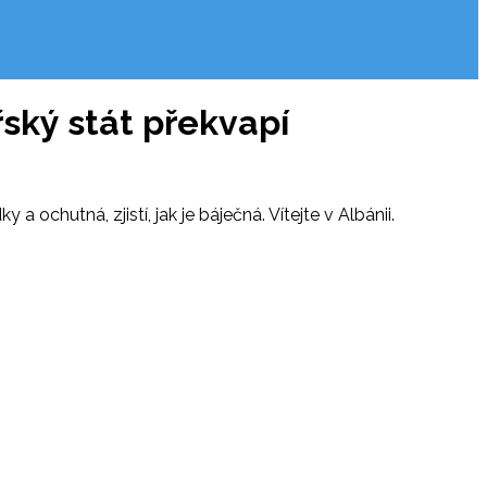
řský stát překvapí
ochutná, zjistí, jak je báječná. Vítejte v Albánii.