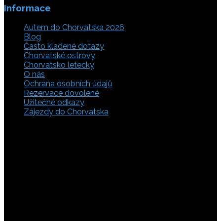
Informace
Autem do Chorvatska 2026
Blog
Často kladené dotazy
Chorvatské ostrovy
Chorvatsko letecky
O nás
Ochrana osobních údajů
Rezervace dovolené
Užitečné odkazy
Zájezdy do Chorvatska
Vyberte si z rozsáhlé nabídky ubytovacích zařízení,
apartmánů a ubytování u moře v soukromí v Chorvatsku.
Přečtěte si kompletní informace, hodnocení a zobrazte
fotogalerie. Chorvatsko je úžasné místo pro ty, kteří mají
rádi dobrodružství, plachtění, rybaření, poznávání památek
nebo jen chtějí strávit klidnou dovolenou na pobřeží. Ať už
hledáte ubytování v blízkosti pláže nebo v centru města,
můžete se rozhodnout, zda budete chtít strávit dovolenou
v klidném prostředí, či ve vile. Rezervujte si ubytování v
Chorvatsku online a využijte srovnávač, který umožňuje