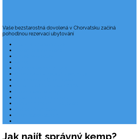
Vaše bezstarostná dovolená v Chorvatsku začíná
pohodlnou rezervací ubytování
Často kladené dotazy
Rezervace dovolené
Užitečné odkazy
O nás
Ochrana osobních údajů
Chorvatsko – nejlepší destinace
Robinzonáda Chorvatsko
Autem do Chorvatska 2026
Chorvatsko letecky
Zájezdy do Chorvatska
Národní park Plitvická jezera
Počasí Chorvatsko
Chorvatské ostrovy
Blog
Jak najít správný kemp?