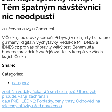
Těm špatným návštěvníci
nic neodpustí
20. června 2023
0 Comments
V Česku jsou stovky kempů. Přibývají v nich jurty, bistra pro
gurmány i digitální vychytávky. Redakce MF DNES a
iDNES.cz pro vás připravily velký test. Během léta
budeme pravidelně zveřejňovat testy kempů ve všech
krajích Česka.
Share:
Categories:
category
Navigace
zpět:
zpět
Na vodáky čeká 140 smrtících jezů. Utonulých
přibude, varují záchranáři
pro
dále:
dále
PŘEHLEDNĚ: Poplatky, ceny, trasy. Odpovědi na
příspěvek
všechny otázky před dovolenou