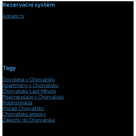
Rezervační systém
Adriatic.hr
Poljička cesta 26
21000 Split, Chorvátsko
info(@)adriatic.hr
IČ DPH: 16364086764
ID: HR-AB-21-020038491
Tagy
Dovolená v Chorvatsku
Apartmány v Chorvatsku
Chorvatsko Last Minute
Písečné pláže v Chorvatsku
Robinsonáda
Počasí Chorvatsko
Chorvatsko letecky
Zájezdy do Chorvatska