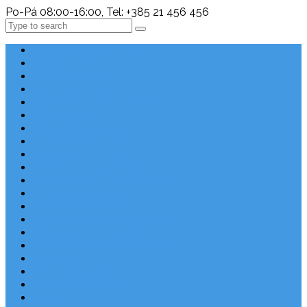
Po-Pá 08:00-16:00, Tel: +385 21 456 456
Search
Chorvatsko Last Minute
Nejlepší destinace
Chorvatsko levně
Dovolená s dětmi
Apartmány v Chorvatsku
Robinzonáda
Chorvatsko se psem
Luxusní apartmány
Ubytování u moře
Ubytování s bazénem
Písečné pláže v Chorvatsku
S výhledem na moře
Chorvatsko letecky
Autem do Chorvatska 2026
Zájezdy do Chorvatska
Národní park Plitvická jezera
Sleva dne
Chorvatské pláže
Chorvatské ostrovy
Blog