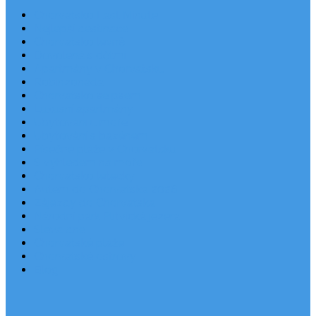
Chorvatsko Last Minute
Nejlepší destinace
Chorvatsko levně
Dovolená s dětmi
Apartmány v Chorvatsku
Robinzonáda
Chorvatsko se psem
Luxusní apartmány
Ubytování u moře
Ubytování s bazénem
Písečné pláže v Chorvatsku
S výhledem na moře
Chorvatsko letecky
Autem do Chorvatska 2026
Zájezdy do Chorvatska
Národní park Plitvická jezera
Sleva dne
Chorvatské pláže
Chorvatské ostrovy
Blog