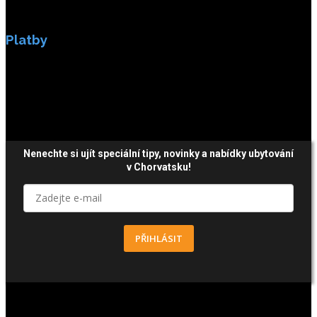
Platby
Platby jsou zabezpečeny SSL enkripci.
Nenechte si ujít speciální tipy, novinky a nabídky ubytování
v Chorvatsku!
PŘIHLÁSIT