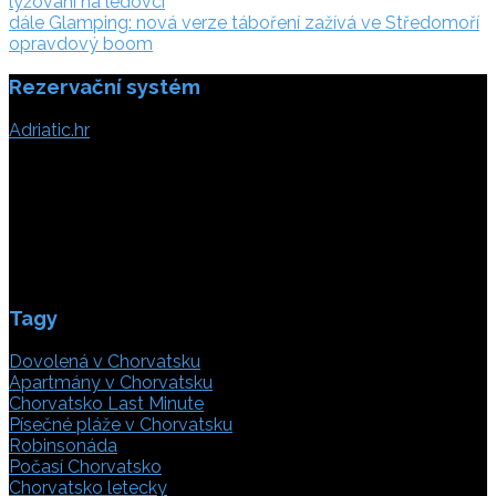
lyžování na ledovci
pro
dále:
dále
Glamping: nová verze táboření zažívá ve Středomoří
příspěvek
opravdový boom
Rezervační systém
Adriatic.hr
Poljička cesta 26
21000 Split, Chorvátsko
info(@)adriatic.hr
IČ DPH: 16364086764
ID: HR-AB-21-020038491
Tagy
Dovolená v Chorvatsku
Apartmány v Chorvatsku
Chorvatsko Last Minute
Písečné pláže v Chorvatsku
Robinsonáda
Počasí Chorvatsko
Chorvatsko letecky