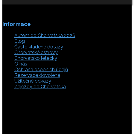
Informace
Autem do Chorvatska 2026
Blog
Často kladené dotazy
Chorvatské ostrovy
Chorvatsko letecky
O nás
Ochrana osobních údajů
Rezervace dovolené
Užitečné odkazy
Zájezdy do Chorvatska
Vyberte si z rozsáhlé nabídky ubytovacích zařízení,
apartmánů a ubytování u moře v soukromí v Chorvatsku.
Přečtěte si kompletní informace, hodnocení a zobrazte
fotogalerie. Chorvatsko je úžasné místo pro ty, kteří mají
rádi dobrodružství, plachtění, rybaření, poznávání památek
nebo jen chtějí strávit klidnou dovolenou na pobřeží. Ať už
hledáte ubytování v blízkosti pláže nebo v centru města,