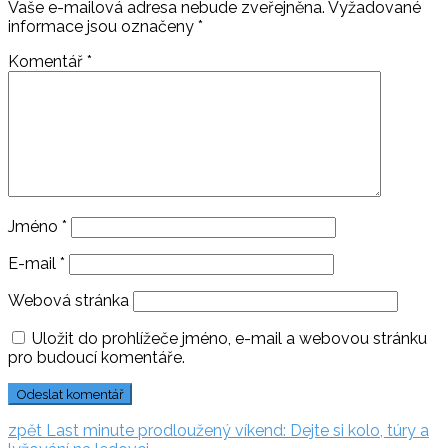
Vaše e-mailová adresa nebude zveřejněna.
Vyžadované
informace jsou označeny
*
Komentář
*
Jméno
*
E-mail
*
Webová stránka
Uložit do prohlížeče jméno, e-mail a webovou stránku
pro budoucí komentáře.
Navigace
zpět:
zpět
Last minute prodloužený víkend: Dejte si kolo, túry a