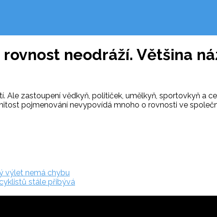
 rovnost neodráží. Většina n
Ale zastoupení vědkyň, političek, umělkyň, sportovkyň a cest
anitost pojmenování nevypovídá mnoho o rovnosti ve společn
ký výlet nemá chybu
cyklistů stále přibývá