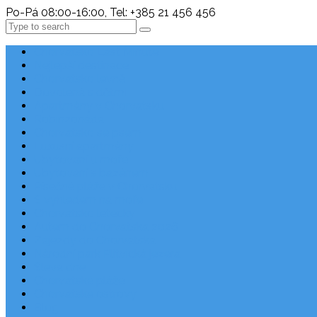
Po-Pá 08:00-16:00, Tel: +385 21 456 456
Search
Chorvatsko Last Minute
Nejlepší destinace
Chorvatsko levně
Dovolená s dětmi
Apartmány v Chorvatsku
Robinzonáda
Chorvatsko se psem
Luxusní apartmány
Ubytování u moře
Ubytování s bazénem
Písečné pláže v Chorvatsku
S výhledem na moře
Chorvatsko letecky
Autem do Chorvatska 2026
Zájezdy do Chorvatska
Národní park Plitvická jezera
Sleva dne
Chorvatské pláže
Chorvatské ostrovy
Blog