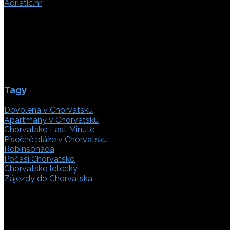
Adriatic.hr
Poljička cesta 26
21000 Split, Chorvátsko
info(@)adriatic.hr
IČ DPH: 16364086764
ID: HR-AB-21-020038491
Tagy
Dovolená v Chorvatsku
Apartmány v Chorvatsku
Chorvatsko Last Minute
Písečné pláže v Chorvatsku
Robinsonáda
Počasí Chorvatsko
Chorvatsko letecky
Zájezdy do Chorvatska