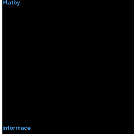
Platby
Platby jsou zabezpečeny SSL enkripci.
Informace