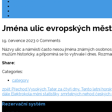
Národní park Plitvická jezera
Počasí Chorvatsko
Chorvatské ostrovy
Blog
Jména ulic evropských měst
19. července 2023
0 Comments
Názvy ulic a náměstí často nesou jména známých osobností. 
mužům historicky, a připomíná se to vytrvale i dnes. Rozm
Share:
Categories:
category
Navigace
zpět:
zpět
Přechod Vysokých Tater za čtyři dny. Tento letní hors
dále:
dále
Elektrokola mění statistiky, smrtelných nehod českých 
pro
Rezervační systém
příspěvek