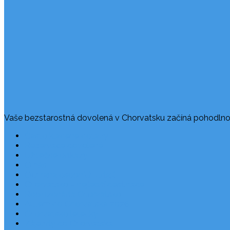
Vaše bezstarostná dovolená v Chorvatsku začíná pohodlno
Často kladené dotazy
Rezervace dovolené
Užitečné odkazy
O nás
Ochrana osobních údajů
Chorvatsko – nejlepší destinace
Robinzonáda Chorvatsko
Autem do Chorvatska 2026
Chorvatsko letecky
Zájezdy do Chorvatska