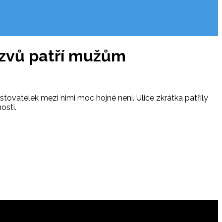
ázvů patří mužům
ovatelek mezi nimi moc hojné není. Ulice zkrátka patřily
osti.