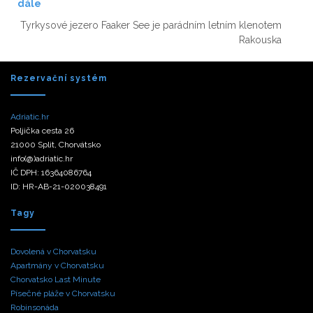
dále
Tyrkysové jezero Faaker See je parádním letním klenotem
Rakouska
Rezervační systém
Adriatic.hr
Poljička cesta 26
21000 Split, Chorvátsko
info(@)adriatic.hr
IČ DPH: 16364086764
ID: HR-AB-21-020038491
Tagy
Dovolená v Chorvatsku
Apartmány v Chorvatsku
Chorvatsko Last Minute
Písečné pláže v Chorvatsku
Robinsonáda