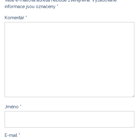
Vaše e-mailová adresa nebude zveřejněna.
Vyžadované
informace jsou označeny
*
Komentář
*
Jméno
*
E-mail
*