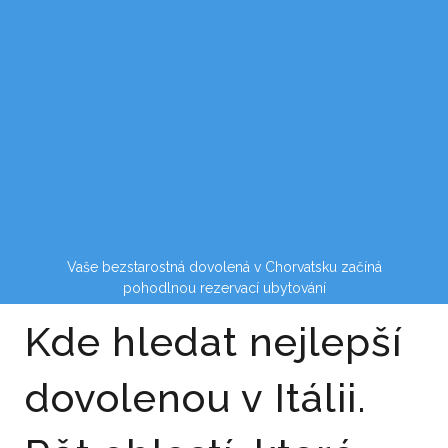
Vaše bezstarostná dovolená v Chorvatsku začíná
pohodlnou rezervací ubytování
Kde hledat nejlepší
dovolenou v Itálii.