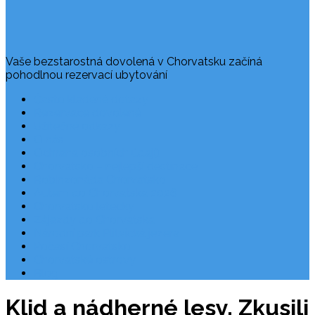
Vaše bezstarostná dovolená v Chorvatsku začíná
pohodlnou rezervací ubytování
Často kladené dotazy
Rezervace dovolené
Užitečné odkazy
O nás
Ochrana osobních údajů
Chorvatsko – nejlepší destinace
Robinzonáda Chorvatsko
Autem do Chorvatska 2026
Chorvatsko letecky
Zájezdy do Chorvatska
Národní park Plitvická jezera
Počasí Chorvatsko
Chorvatské ostrovy
Blog
Klid a nádherné lesy. Zkusili