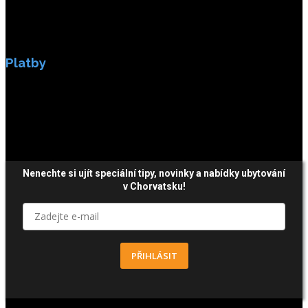
Platby
Platby jsou zabezpečeny SSL enkripci.
Nenechte si ujít speciální tipy, novinky a nabídky ubytování
v Chorvatsku!
PŘIHLÁSIT