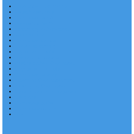
Chorvatsko Last Minute
Nejlepší destinace
Chorvatsko levně
Dovolená s dětmi
Apartmány v Chorvatsku
Robinzonáda
Chorvatsko se psem
Luxusní apartmány
Ubytování u moře
Ubytování s bazénem
Písečné pláže v Chorvatsku
S výhledem na moře
Chorvatsko letecky
Autem do Chorvatska 2026
Zájezdy do Chorvatska
Národní park Plitvická jezera
Sleva dne
Chorvatské pláže
Chorvatské ostrovy
Blog