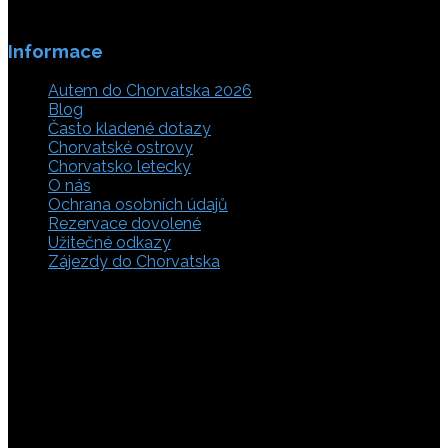
Informace
Autem do Chorvatska 2026
Blog
Často kladené dotazy
Chorvatské ostrovy
Chorvatsko letecky
O nás
Ochrana osobních údajů
Rezervace dovolené
Užitečné odkazy
Zájezdy do Chorvatska
Vyberte si z rozsáhlé nabídky ubytovacích zařízení,
apartmánů a ubytování u moře v soukromí v Chorvatsku.
Přečtěte si kompletní informace, hodnocení a zobrazte
fotogalerie. Chorvatsko je úžasné místo pro ty, kteří mají
rádi dobrodružství, plachtění, rybaření, poznávání památek
nebo jen chtějí strávit klidnou dovolenou na pobřeží. Ať už
hledáte ubytování v blízkosti pláže nebo v centru města,
můžete se rozhodnout, zda budete chtít strávit dovolenou