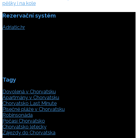
příspěvek
pěšky i na kole
Rezervační systém
Adriatic.hr
Poljička cesta 26
21000 Split, Chorvátsko
info(@)adriatic.hr
IČ DPH: 16364086764
ID: HR-AB-21-020038491
Tagy
Dovolená v Chorvatsku
Apartmány v Chorvatsku
Chorvatsko Last Minute
Písečné pláže v Chorvatsku
Robinsonáda
Počasí Chorvatsko
Chorvatsko letecky
Zájezdy do Chorvatska