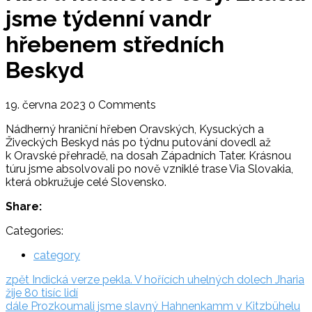
jsme týdenní vandr
hřebenem středních
Beskyd
19. června 2023
0 Comments
Nádherný hraniční hřeben Oravských, Kysuckých a
Živeckých Beskyd nás po týdnu putování dovedl až
k Oravské přehradě, na dosah Západních Tater. Krásnou
túru jsme absolvovali po nově vzniklé trase Via Slovakia,
která obkružuje celé Slovensko.
Share:
Categories:
category
Navigace
zpět:
zpět
Indická verze pekla. V hořících uhelných dolech Jharia
žije 80 tisíc lidí
pro
dále:
dále
Prozkoumali jsme slavný Hahnenkamm v Kitzbühelu