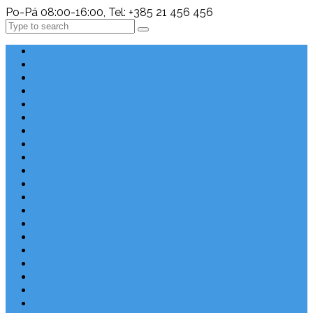
Po-Pá 08:00-16:00, Tel: +385 21 456 456
Search
Chorvatsko Last Minute
Nejlepší destinace
Chorvatsko levně
Dovolená s dětmi
Apartmány v Chorvatsku
Robinzonáda
Chorvatsko se psem
Luxusní apartmány
Ubytování u moře
Ubytování s bazénem
Písečné pláže v Chorvatsku
S výhledem na moře
Chorvatsko letecky
Autem do Chorvatska 2026
Zájezdy do Chorvatska
Národní park Plitvická jezera
Sleva dne
Chorvatské pláže
Chorvatské ostrovy
Blog