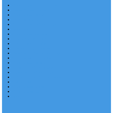
Chorvatsko Last Minute
Nejlepší destinace
Chorvatsko levně
Dovolená s dětmi
Apartmány v Chorvatsku
Robinzonáda
Chorvatsko se psem
Luxusní apartmány
Ubytování u moře
Ubytování s bazénem
Písečné pláže v Chorvatsku
S výhledem na moře
Chorvatsko letecky
Autem do Chorvatska 2026
Zájezdy do Chorvatska
Národní park Plitvická jezera
Sleva dne
Chorvatské pláže
Chorvatské ostrovy
Blog