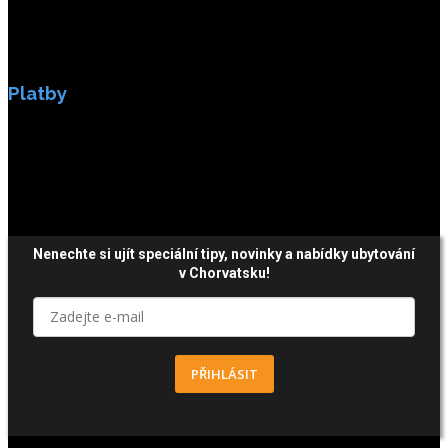
Platby
Platby jsou zabezpečeny SSL enkripci.
Nenechte si ujít speciální tipy, novinky a nabídky ubytování
v Chorvatsku!
PŘIHLÁSIT