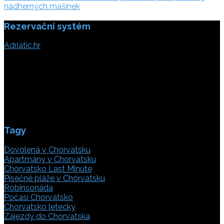
příspěvek
nádherných mašinek
Rezervační systém
Adriatic.hr
Poljička cesta 26
21000 Split, Chorvátsko
info(@)adriatic.hr
IČ DPH: 16364086764
ID: HR-AB-21-020038491
Tagy
Dovolená v Chorvatsku
Apartmány v Chorvatsku
Chorvatsko Last Minute
Písečné pláže v Chorvatsku
Robinsonáda
Počasí Chorvatsko
Chorvatsko letecky
Zájezdy do Chorvatska