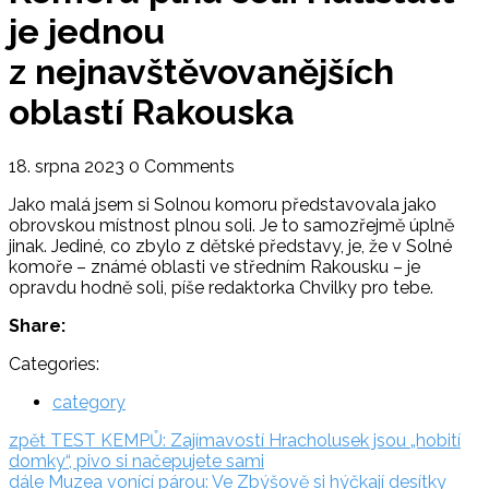
je jednou
z nejnavštěvovanějších
oblastí Rakouska
18. srpna 2023
0 Comments
Jako malá jsem si Solnou komoru představovala jako
obrovskou místnost plnou soli. Je to samozřejmě úplně
jinak. Jediné, co zbylo z dětské představy, je, že v Solné
komoře – známé oblasti ve středním Rakousku – je
opravdu hodně soli, píše redaktorka Chvilky pro tebe.
Share:
Categories:
category
Navigace
zpět:
zpět
TEST KEMPŮ: Zajímavostí Hracholusek jsou „hobití
domky“, pivo si načepujete sami
pro
dále:
dále
Muzea vonící párou: Ve Zbýšově si hýčkají desítky