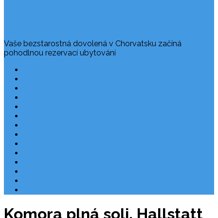
Vaše bezstarostná dovolená v Chorvatsku začíná
pohodlnou rezervací ubytování
Často kladené dotazy
Rezervace dovolené
Užitečné odkazy
O nás
Ochrana osobních údajů
Chorvatsko – nejlepší destinace
Robinzonáda Chorvatsko
Autem do Chorvatska 2026
Chorvatsko letecky
Zájezdy do Chorvatska
Národní park Plitvická jezera
Počasí Chorvatsko
Chorvatské ostrovy
Blog
Komora plná soli. Hallstatt