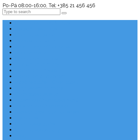
Po-Pá 08:00-16:00, Tel: +385 21 456 456
Search
Chorvatsko Last Minute
Nejlepší destinace
Chorvatsko levně
Dovolená s dětmi
Apartmány v Chorvatsku
Robinzonáda
Chorvatsko se psem
Luxusní apartmány
Ubytování u moře
Ubytování s bazénem
Písečné pláže v Chorvatsku
S výhledem na moře
Chorvatsko letecky
Autem do Chorvatska 2026
Zájezdy do Chorvatska
Národní park Plitvická jezera
Sleva dne
Chorvatské pláže
Chorvatské ostrovy
Blog