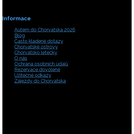
Informace
Autem do Chorvatska 2026
Blog
Často kladené dotazy
Chorvatské ostrovy
Chorvatsko letecky
O nás
Ochrana osobních údajů
Rezervace dovolené
Užitečné odkazy
Zájezdy do Chorvatska
Vyberte si z rozsáhlé nabídky ubytovacích zařízení,
apartmánů a ubytování u moře v soukromí v Chorvatsku.
Přečtěte si kompletní informace, hodnocení a zobrazte
fotogalerie. Chorvatsko je úžasné místo pro ty, kteří mají
rádi dobrodružství, plachtění, rybaření, poznávání památek
nebo jen chtějí strávit klidnou dovolenou na pobřeží. Ať už
hledáte ubytování v blízkosti pláže nebo v centru města,
můžete se rozhodnout, zda budete chtít strávit dovolenou