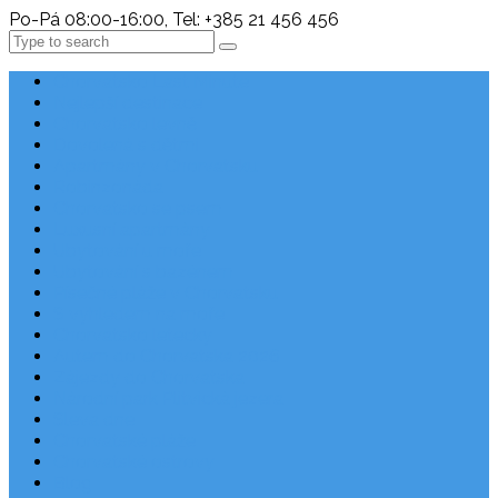
Po-Pá 08:00-16:00, Tel: +385 21 456 456
Search
Chorvatsko Last Minute
Nejlepší destinace
Chorvatsko levně
Dovolená s dětmi
Apartmány v Chorvatsku
Robinzonáda
Chorvatsko se psem
Luxusní apartmány
Ubytování u moře
Ubytování s bazénem
Písečné pláže v Chorvatsku
S výhledem na moře
Chorvatsko letecky
Autem do Chorvatska 2026
Zájezdy do Chorvatska
Národní park Plitvická jezera
Sleva dne
Chorvatské pláže
Chorvatské ostrovy
Blog