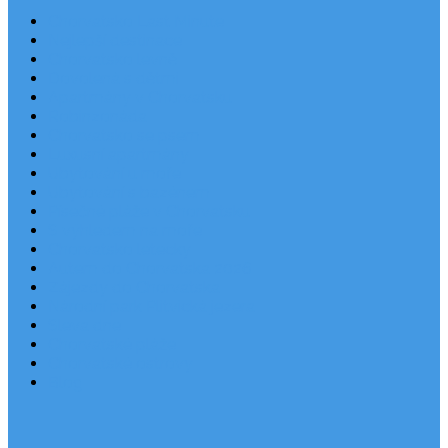
Chorvatsko Last Minute
Nejlepší destinace
Chorvatsko levně
Dovolená s dětmi
Apartmány v Chorvatsku
Robinzonáda
Chorvatsko se psem
Luxusní apartmány
Ubytování u moře
Ubytování s bazénem
Písečné pláže v Chorvatsku
S výhledem na moře
Chorvatsko letecky
Autem do Chorvatska 2026
Zájezdy do Chorvatska
Národní park Plitvická jezera
Sleva dne
Chorvatské pláže
Chorvatské ostrovy
Blog