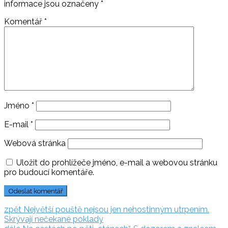
informace jsou označeny
*
Komentář
*
Jméno
*
E-mail
*
Webová stránka
Uložit do prohlížeče jméno, e-mail a webovou stránku
pro budoucí komentáře.
Navigace
zpět:
zpět
Největší pouště nejsou jen nehostinným utrpením.
Skrývají nečekané poklady
pro