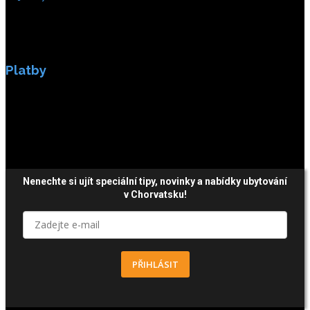
Platby
Platby jsou zabezpečeny SSL enkripci.
Nenechte si ujít speciální tipy, novinky a nabídky ubytování
v Chorvatsku!
PŘIHLÁSIT