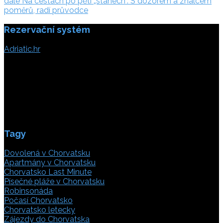
dále:
dále
Na cestách po pěti „stánech“. S dozorem a znalcem
příspěvek
poměrů, radí průvodce
Rezervační systém
Adriatic.hr
Poljička cesta 26
21000 Split, Chorvátsko
info(@)adriatic.hr
IČ DPH: 16364086764
ID: HR-AB-21-020038491
Tagy
Dovolená v Chorvatsku
Apartmány v Chorvatsku
Chorvatsko Last Minute
Písečné pláže v Chorvatsku
Robinsonáda
Počasí Chorvatsko
Chorvatsko letecky
Zájezdy do Chorvatska