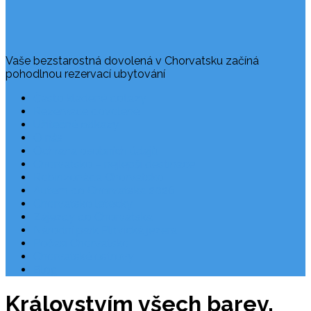
Vaše bezstarostná dovolená v Chorvatsku začíná
pohodlnou rezervací ubytování
Často kladené dotazy
Rezervace dovolené
Užitečné odkazy
O nás
Ochrana osobních údajů
Chorvatsko – nejlepší destinace
Robinzonáda Chorvatsko
Autem do Chorvatska 2026
Chorvatsko letecky
Zájezdy do Chorvatska
Národní park Plitvická jezera
Počasí Chorvatsko
Chorvatské ostrovy
Blog
Královstvím všech barev.