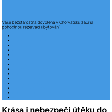
Vaše bezstarostná dovolená v Chorvatsku začíná
pohodlnou rezervací ubytování
Často kladené dotazy
Rezervace dovolené
Užitečné odkazy
O nás
Ochrana osobních údajů
Chorvatsko – nejlepší destinace
Robinzonáda Chorvatsko
Autem do Chorvatska 2026
Chorvatsko letecky
Zájezdy do Chorvatska
Národní park Plitvická jezera
Počasí Chorvatsko
Chorvatské ostrovy
Blog
Krása i nebezpečí útěku do