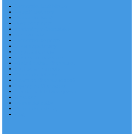
Chorvatsko Last Minute
Nejlepší destinace
Chorvatsko levně
Dovolená s dětmi
Apartmány v Chorvatsku
Robinzonáda
Chorvatsko se psem
Luxusní apartmány
Ubytování u moře
Ubytování s bazénem
Písečné pláže v Chorvatsku
S výhledem na moře
Chorvatsko letecky
Autem do Chorvatska 2026
Zájezdy do Chorvatska
Národní park Plitvická jezera
Sleva dne
Chorvatské pláže
Chorvatské ostrovy
Blog