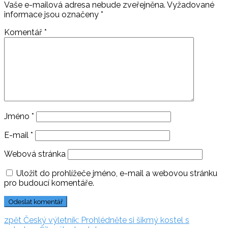
Vaše e-mailová adresa nebude zveřejněna.
Vyžadované
informace jsou označeny
*
Komentář
*
Jméno
*
E-mail
*
Webová stránka
Uložit do prohlížeče jméno, e-mail a webovou stránku
pro budoucí komentáře.
Navigace
zpět:
zpět
Český výletník: Prohlédněte si šikmý kostel s