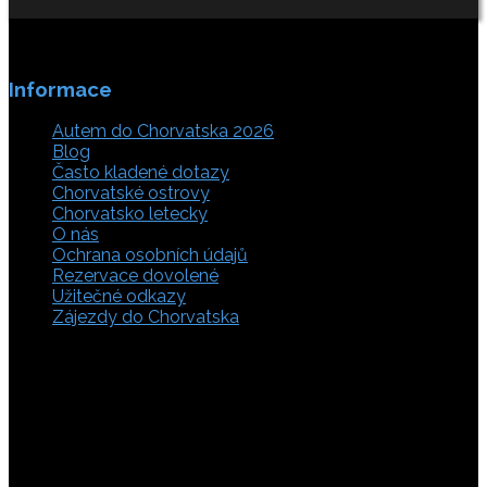
Informace
Autem do Chorvatska 2026
Blog
Často kladené dotazy
Chorvatské ostrovy
Chorvatsko letecky
O nás
Ochrana osobních údajů
Rezervace dovolené
Užitečné odkazy
Zájezdy do Chorvatska
Vyberte si z rozsáhlé nabídky ubytovacích zařízení,
apartmánů a ubytování u moře v soukromí v Chorvatsku.
Přečtěte si kompletní informace, hodnocení a zobrazte
fotogalerie. Chorvatsko je úžasné místo pro ty, kteří mají
rádi dobrodružství, plachtění, rybaření, poznávání památek
nebo jen chtějí strávit klidnou dovolenou na pobřeží. Ať už
hledáte ubytování v blízkosti pláže nebo v centru města,