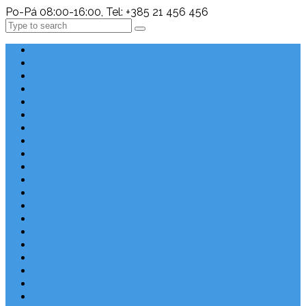
Po-Pá 08:00-16:00, Tel: +385 21 456 456
Search
Chorvatsko Last Minute
Nejlepší destinace
Chorvatsko levně
Dovolená s dětmi
Apartmány v Chorvatsku
Robinzonáda
Chorvatsko se psem
Luxusní apartmány
Ubytování u moře
Ubytování s bazénem
Písečné pláže v Chorvatsku
S výhledem na moře
Chorvatsko letecky
Autem do Chorvatska 2026
Zájezdy do Chorvatska
Národní park Plitvická jezera
Sleva dne
Chorvatské pláže
Chorvatské ostrovy
Blog