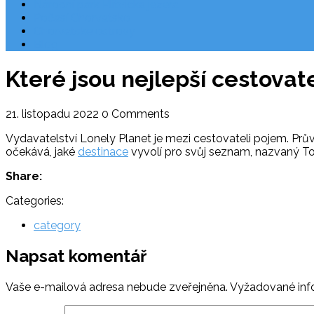
Národní park Plitvická jezera
Počasí Chorvatsko
Chorvatské ostrovy
Blog
Které jsou nejlepší cestova
21. listopadu 2022
0 Comments
Vydavatelství Lonely Planet je mezi cestovateli pojem. Prův
očekává, jaké
destinace
vyvolí pro svůj seznam, nazvaný To n
Share:
Categories:
category
Napsat komentář
Vaše e-mailová adresa nebude zveřejněna.
Vyžadované inf