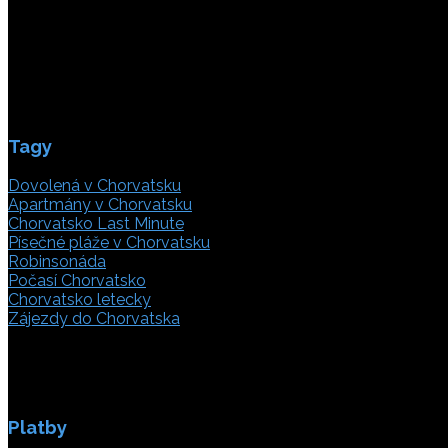
21000 Split, Chorvátsko
info(@)adriatic.hr
IČ DPH: 16364086764
ID: HR-AB-21-020038491
Tagy
Dovolená v Chorvatsku
Apartmány v Chorvatsku
Chorvatsko Last Minute
Písečné pláže v Chorvatsku
Robinsonáda
Počasí Chorvatsko
Chorvatsko letecky
Zájezdy do Chorvatska
Platby