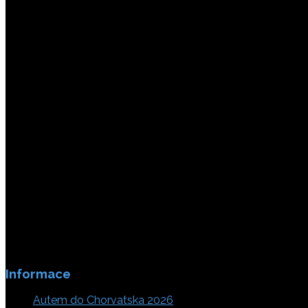
Platby jsou zabezpečeny SSL enkripci.
Informace
Autem do Chorvatska 2026