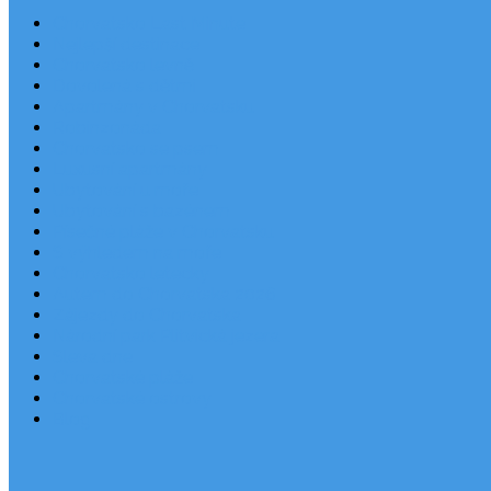
Chorvatsko Last Minute
Nejlepší destinace
Chorvatsko levně
Dovolená s dětmi
Apartmány v Chorvatsku
Robinzonáda
Chorvatsko se psem
Luxusní apartmány
Ubytování u moře
Ubytování s bazénem
Písečné pláže v Chorvatsku
S výhledem na moře
Chorvatsko letecky
Autem do Chorvatska 2026
Zájezdy do Chorvatska
Národní park Plitvická jezera
Sleva dne
Chorvatské pláže
Chorvatské ostrovy
Blog