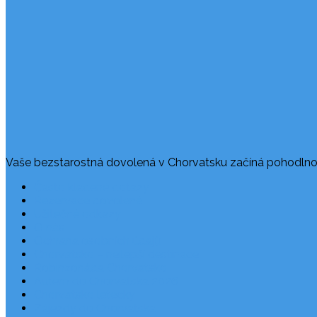
Vaše bezstarostná dovolená v Chorvatsku začíná pohodlno
Často kladené dotazy
Rezervace dovolené
Užitečné odkazy
O nás
Ochrana osobních údajů
Chorvatsko – nejlepší destinace
Robinzonáda Chorvatsko
Autem do Chorvatska 2026
Chorvatsko letecky
Zájezdy do Chorvatska