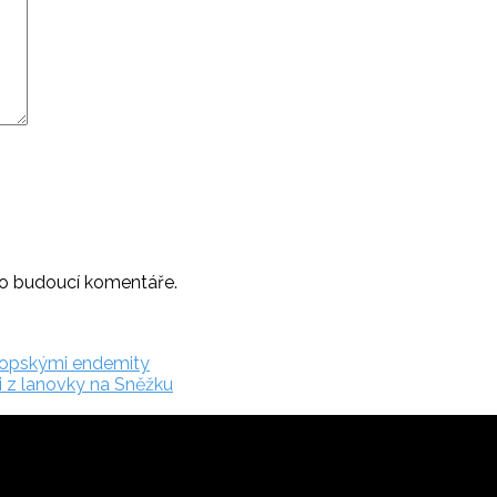
ro budoucí komentáře.
ropskými endemity
di z lanovky na Sněžku