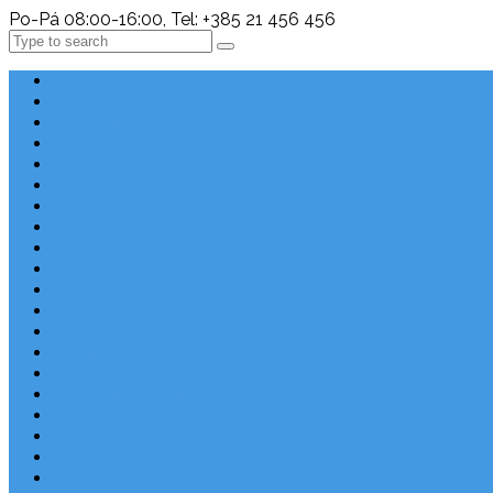
Po-Pá 08:00-16:00, Tel: +385 21 456 456
Search
Chorvatsko Last Minute
Nejlepší destinace
Chorvatsko levně
Dovolená s dětmi
Apartmány v Chorvatsku
Robinzonáda
Chorvatsko se psem
Luxusní apartmány
Ubytování u moře
Ubytování s bazénem
Písečné pláže v Chorvatsku
S výhledem na moře
Chorvatsko letecky
Autem do Chorvatska 2026
Zájezdy do Chorvatska
Národní park Plitvická jezera
Sleva dne
Chorvatské pláže
Chorvatské ostrovy
Blog