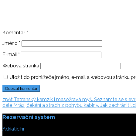
Komentář
*
Jméno
*
E-mail
*
Webová stránka
Uložit do prohlížeče jméno, e-mail a webovou stránku p
Navigace
zpět:
zpět
Tatranský kamzík i masožravá myš. Seznamte se s ev
dále:
dále
Mráz, čekání a strach z pohybu kabiny. Jak zachránit li
pro
Rezervační systém
příspěvek
Adriatic.hr
Poljička cesta 26