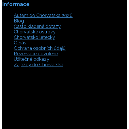
Informace
Autem do Chorvatska 2026
Blog
Často kladené dotazy
Chorvatské ostrovy
Chorvatsko letecky
O nás
Ochrana osobních údajů
Rezervace dovolené
Užitečné odkazy
Zájezdy do Chorvatska
Vyberte si z rozsáhlé nabídky ubytovacích zařízení,
apartmánů a ubytování u moře v soukromí v Chorvatsku.
Přečtěte si kompletní informace, hodnocení a zobrazte
fotogalerie. Chorvatsko je úžasné místo pro ty, kteří mají
rádi dobrodružství, plachtění, rybaření, poznávání památek
nebo jen chtějí strávit klidnou dovolenou na pobřeží. Ať už
hledáte ubytování v blízkosti pláže nebo v centru města,
můžete se rozhodnout, zda budete chtít strávit dovolenou
v klidném prostředí, či ve vile. Rezervujte si ubytování v
Chorvatsku online a využijte srovnávač, který umožňuje