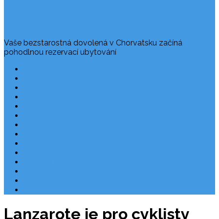
Vaše bezstarostná dovolená v Chorvatsku začíná
pohodlnou rezervací ubytování
Často kladené dotazy
Rezervace dovolené
Užitečné odkazy
O nás
Ochrana osobních údajů
Chorvatsko – nejlepší destinace
Robinzonáda Chorvatsko
Autem do Chorvatska 2026
Chorvatsko letecky
Zájezdy do Chorvatska
Národní park Plitvická jezera
Počasí Chorvatsko
Chorvatské ostrovy
Blog
Lanzarote je pro cyklisty