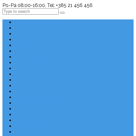
Po-Pá 08:00-16:00, Tel: +385 21 456 456
Search
Chorvatsko Last Minute
Nejlepší destinace
Chorvatsko levně
Dovolená s dětmi
Apartmány v Chorvatsku
Robinzonáda
Chorvatsko se psem
Luxusní apartmány
Ubytování u moře
Ubytování s bazénem
Písečné pláže v Chorvatsku
S výhledem na moře
Chorvatsko letecky
Autem do Chorvatska 2026
Zájezdy do Chorvatska
Národní park Plitvická jezera
Sleva dne
Chorvatské pláže
Chorvatské ostrovy
Blog