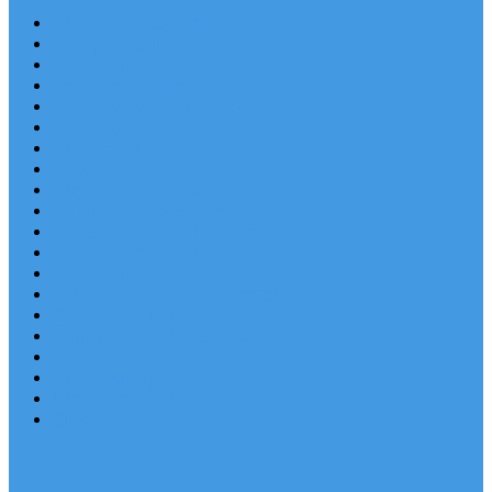
Chorvatsko Last Minute
Nejlepší destinace
Chorvatsko levně
Dovolená s dětmi
Apartmány v Chorvatsku
Robinzonáda
Chorvatsko se psem
Luxusní apartmány
Ubytování u moře
Ubytování s bazénem
Písečné pláže v Chorvatsku
S výhledem na moře
Chorvatsko letecky
Autem do Chorvatska 2026
Zájezdy do Chorvatska
Národní park Plitvická jezera
Sleva dne
Chorvatské pláže
Chorvatské ostrovy
Blog