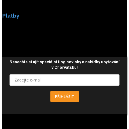
Platby
Platby jsou zabezpečeny SSL enkripci.
Nenechte si ujít speciální tipy, novinky a nabídky ubytování
v Chorvatsku!
PŘIHLÁSIT