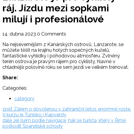
ráj. Jízdu mezi sopkami
milují i profesionálové
14. dubna 2023
0 Comments
Na nejsevernějším z Kanárských ostrovů, Lanzarote, se
můžete těšit na krajinu holých sopečných kuželů,
fantastické vyhlídky i pohodovou atmosféru. Zvlněný
terén ostrova je pravým rájem pro cyklisty, hlavně v
chladnější polovině roku se sem jezdí ve velkém trénovat.
Share:
Categories:
category
Navigace
zpět:
zpět
Zájem o dovolenou v zahraniční letos enormně roste.
V kurzu je Tunisko i Kapverdy
pro
dále:
dále
Jel jsem podle navigace, hájí se turista, který v Římě
příspěvek
poškodil Španělské schody