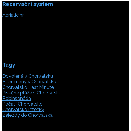
Rezervační systém
Adriatic.hr
Poljička cesta 26
21000 Split, Chorvátsko
info(@)adriatic.hr
IČ DPH: 16364086764
ID: HR-AB-21-020038491
Tagy
Dovolená v Chorvatsku
Apartmány v Chorvatsku
Chorvatsko Last Minute
Písečné pláže v Chorvatsku
Robinsonáda
Počasí Chorvatsko
Chorvatsko letecky
Zájezdy do Chorvatska