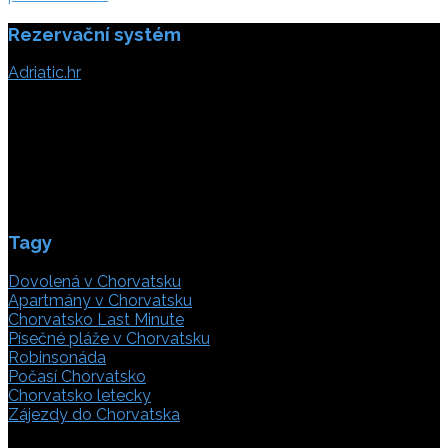
Rezervační systém
Adriatic.hr
Poljička cesta 26
21000 Split, Chorvátsko
info(@)adriatic.hr
IČ DPH: 16364086764
ID: HR-AB-21-020038491
Tagy
Dovolená v Chorvatsku
Apartmány v Chorvatsku
Chorvatsko Last Minute
Písečné pláže v Chorvatsku
Robinsonáda
Počasí Chorvatsko
Chorvatsko letecky
Zájezdy do Chorvatska