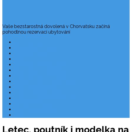
Vaše bezstarostná dovolená v Chorvatsku začíná
pohodlnou rezervací ubytování
Často kladené dotazy
Rezervace dovolené
Užitečné odkazy
O nás
Ochrana osobních údajů
Chorvatsko – nejlepší destinace
Robinzonáda Chorvatsko
Autem do Chorvatska 2026
Chorvatsko letecky
Zájezdy do Chorvatska
Národní park Plitvická jezera
Počasí Chorvatsko
Chorvatské ostrovy
Blog
Letec, poutník i modelka na