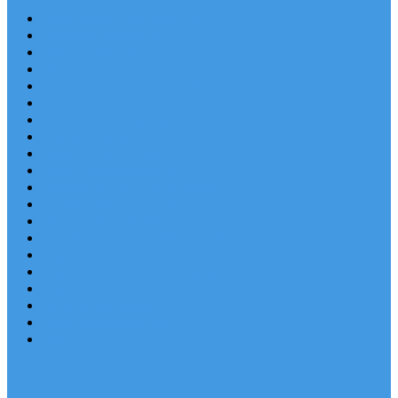
Chorvatsko Last Minute
Nejlepší destinace
Chorvatsko levně
Dovolená s dětmi
Apartmány v Chorvatsku
Robinzonáda
Chorvatsko se psem
Luxusní apartmány
Ubytování u moře
Ubytování s bazénem
Písečné pláže v Chorvatsku
S výhledem na moře
Chorvatsko letecky
Autem do Chorvatska 2026
Zájezdy do Chorvatska
Národní park Plitvická jezera
Sleva dne
Chorvatské pláže
Chorvatské ostrovy
Blog