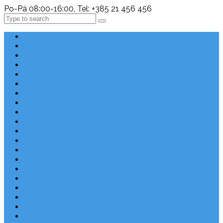
Po-Pá 08:00-16:00, Tel: +385 21 456 456
Search
Chorvatsko Last Minute
Nejlepší destinace
Chorvatsko levně
Dovolená s dětmi
Apartmány v Chorvatsku
Robinzonáda
Chorvatsko se psem
Luxusní apartmány
Ubytování u moře
Ubytování s bazénem
Písečné pláže v Chorvatsku
S výhledem na moře
Chorvatsko letecky
Autem do Chorvatska 2026
Zájezdy do Chorvatska
Národní park Plitvická jezera
Sleva dne
Chorvatské pláže
Chorvatské ostrovy
Blog