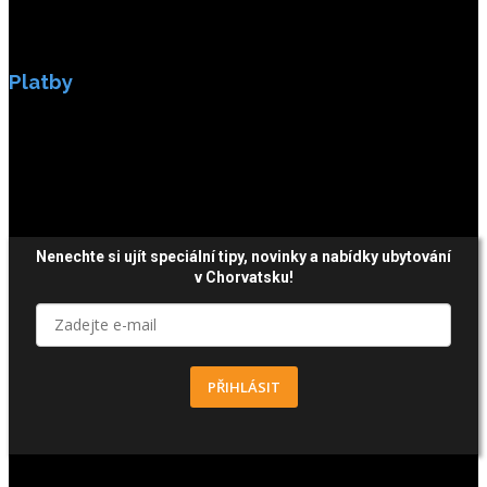
Platby
Platby jsou zabezpečeny SSL enkripci.
Nenechte si ujít speciální tipy, novinky a nabídky ubytování
v Chorvatsku!
PŘIHLÁSIT