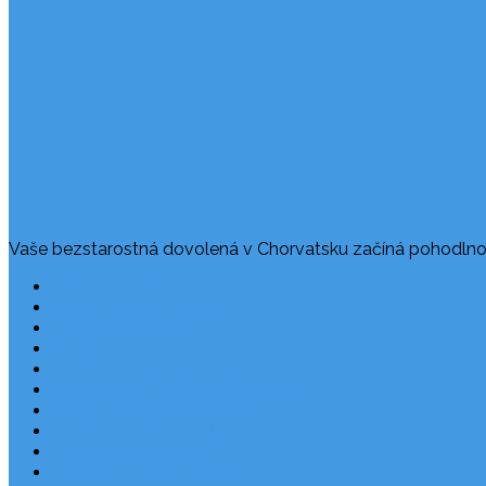
Vaše bezstarostná dovolená v Chorvatsku začíná pohodlno
Často kladené dotazy
Rezervace dovolené
Užitečné odkazy
O nás
Ochrana osobních údajů
Chorvatsko – nejlepší destinace
Robinzonáda Chorvatsko
Autem do Chorvatska 2026
Chorvatsko letecky
Zájezdy do Chorvatska