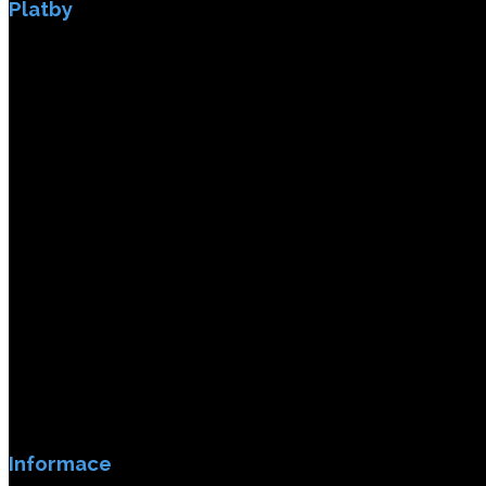
Platby
Platby jsou zabezpečeny SSL enkripci.
Informace