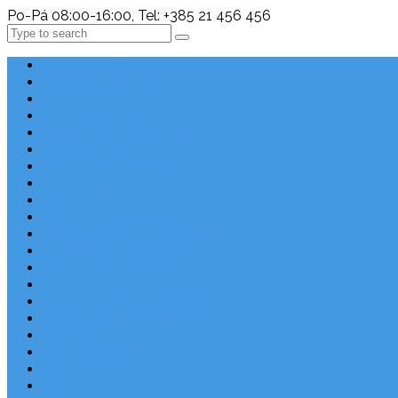
Po-Pá 08:00-16:00, Tel: +385 21 456 456
Search
Chorvatsko Last Minute
Nejlepší destinace
Chorvatsko levně
Dovolená s dětmi
Apartmány v Chorvatsku
Robinzonáda
Chorvatsko se psem
Luxusní apartmány
Ubytování u moře
Ubytování s bazénem
Písečné pláže v Chorvatsku
S výhledem na moře
Chorvatsko letecky
Autem do Chorvatska 2026
Zájezdy do Chorvatska
Národní park Plitvická jezera
Sleva dne
Chorvatské pláže
Chorvatské ostrovy
Blog