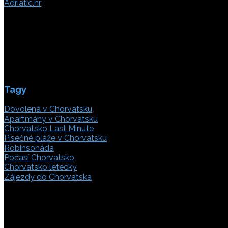
Adriatic.hr
Poljička cesta 26
21000 Split, Chorvátsko
info(@)adriatic.hr
IČ DPH: 16364086764
ID: HR-AB-21-020038491
Tagy
Dovolená v Chorvatsku
Apartmány v Chorvatsku
Chorvatsko Last Minute
Písečné pláže v Chorvatsku
Robinsonáda
Počasí Chorvatsko
Chorvatsko letecky
Zájezdy do Chorvatska