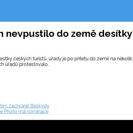
h nevpustilo do země desítky
tky českých turistů, úřady je po příletu do země na několik h
ch úřadů protestovalo.
etím zachránili Beskydy
ture Photo má nominace