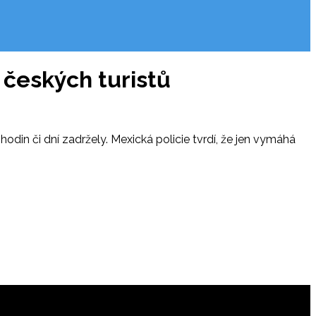
 českých turistů
odin či dní zadržely. Mexická policie tvrdí, že jen vymáhá