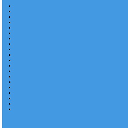
Chorvatsko Last Minute
Nejlepší destinace
Chorvatsko levně
Dovolená s dětmi
Apartmány v Chorvatsku
Robinzonáda
Chorvatsko se psem
Luxusní apartmány
Ubytování u moře
Ubytování s bazénem
Písečné pláže v Chorvatsku
S výhledem na moře
Chorvatsko letecky
Autem do Chorvatska 2026
Zájezdy do Chorvatska
Národní park Plitvická jezera
Sleva dne
Chorvatské pláže
Chorvatské ostrovy
Blog