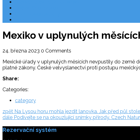
Národní park Plitvická jezera
Počasí Chorvatsko
Chorvatské ostrovy
Blog
Mexiko v uplynulých měsícíc
24. března 2023
0 Comments
Mexické úřady v uplynulých měsících nevpustily do země desí
platné zákony. České velvyslanectví proti postupu mexický
Share:
Categories:
category
Navigace
zpět:
zpět
Na Lysou horu mohla jezdit lanovka. Jak před půl stol
dále:
dále
Podívejte se na okouzlující snímky přírody. Czech Na
pro
Rezervační systém
příspěvek