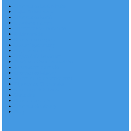
Chorvatsko Last Minute
Nejlepší destinace
Chorvatsko levně
Dovolená s dětmi
Apartmány v Chorvatsku
Robinzonáda
Chorvatsko se psem
Luxusní apartmány
Ubytování u moře
Ubytování s bazénem
Písečné pláže v Chorvatsku
S výhledem na moře
Chorvatsko letecky
Autem do Chorvatska 2026
Zájezdy do Chorvatska
Národní park Plitvická jezera
Sleva dne
Chorvatské pláže
Chorvatské ostrovy
Blog