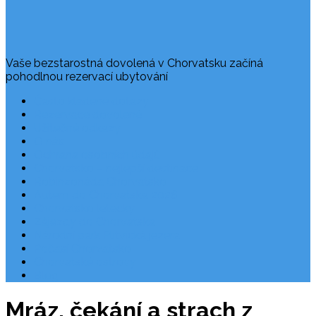
Vaše bezstarostná dovolená v Chorvatsku začíná
pohodlnou rezervací ubytování
Často kladené dotazy
Rezervace dovolené
Užitečné odkazy
O nás
Ochrana osobních údajů
Chorvatsko – nejlepší destinace
Robinzonáda Chorvatsko
Autem do Chorvatska 2026
Chorvatsko letecky
Zájezdy do Chorvatska
Národní park Plitvická jezera
Počasí Chorvatsko
Chorvatské ostrovy
Blog
Mráz, čekání a strach z