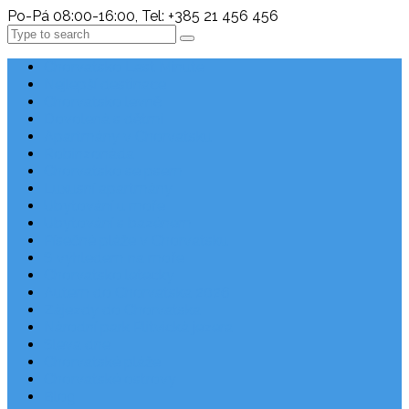
Po-Pá 08:00-16:00, Tel: +385 21 456 456
Search
Chorvatsko Last Minute
Nejlepší destinace
Chorvatsko levně
Dovolená s dětmi
Apartmány v Chorvatsku
Robinzonáda
Chorvatsko se psem
Luxusní apartmány
Ubytování u moře
Ubytování s bazénem
Písečné pláže v Chorvatsku
S výhledem na moře
Chorvatsko letecky
Autem do Chorvatska 2026
Zájezdy do Chorvatska
Národní park Plitvická jezera
Sleva dne
Chorvatské pláže
Chorvatské ostrovy
Blog