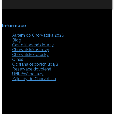
Informace
Autem do Chorvatska 2026
Blog
Často kladené dotazy
Chorvatské ostrovy
Chorvatsko letecky
O nás
Ochrana osobních údajů
Rezervace dovolené
Užitečné odkazy
Zájezdy do Chorvatska
Vyberte si z rozsáhlé nabídky ubytovacích zařízení,
apartmánů a ubytování u moře v soukromí v Chorvatsku.
Přečtěte si kompletní informace, hodnocení a zobrazte
fotogalerie. Chorvatsko je úžasné místo pro ty, kteří mají
rádi dobrodružství, plachtění, rybaření, poznávání památek
nebo jen chtějí strávit klidnou dovolenou na pobřeží. Ať už