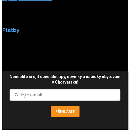
Platby
Platby jsou zabezpečeny SSL enkripci.
Nenechte si ujít speciální tipy, novinky a nabídky ubytování
v Chorvatsku!
PŘIHLÁSIT