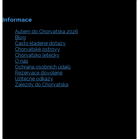
Informace
Autem do Chorvatska 2026
Blog
Často kladené dotazy
Chorvatské ostrovy
Chorvatsko letecky
O nás
Ochrana osobních údajů
Rezervace dovolené
Užitečné odkazy
Zájezdy do Chorvatska
Vyberte si z rozsáhlé nabídky ubytovacích zařízení,
apartmánů a ubytování u moře v soukromí v Chorvatsku.
Přečtěte si kompletní informace, hodnocení a zobrazte
fotogalerie. Chorvatsko je úžasné místo pro ty, kteří mají
rádi dobrodružství, plachtění, rybaření, poznávání památek
nebo jen chtějí strávit klidnou dovolenou na pobřeží. Ať už
hledáte ubytování v blízkosti pláže nebo v centru města,
můžete se rozhodnout, zda budete chtít strávit dovolenou