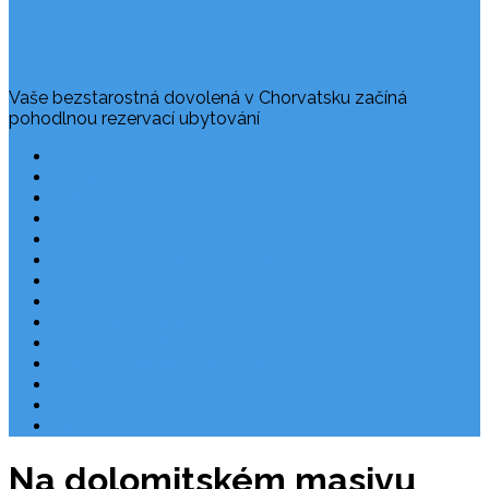
Vaše bezstarostná dovolená v Chorvatsku začíná
pohodlnou rezervací ubytování
Často kladené dotazy
Rezervace dovolené
Užitečné odkazy
O nás
Ochrana osobních údajů
Chorvatsko – nejlepší destinace
Robinzonáda Chorvatsko
Autem do Chorvatska 2026
Chorvatsko letecky
Zájezdy do Chorvatska
Národní park Plitvická jezera
Počasí Chorvatsko
Chorvatské ostrovy
Blog
Na dolomitském masivu