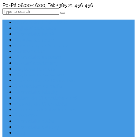
Po-Pá 08:00-16:00, Tel: +385 21 456 456
Search
Chorvatsko Last Minute
Nejlepší destinace
Chorvatsko levně
Dovolená s dětmi
Apartmány v Chorvatsku
Robinzonáda
Chorvatsko se psem
Luxusní apartmány
Ubytování u moře
Ubytování s bazénem
Písečné pláže v Chorvatsku
S výhledem na moře
Chorvatsko letecky
Autem do Chorvatska 2026
Zájezdy do Chorvatska
Národní park Plitvická jezera
Sleva dne
Chorvatské pláže
Chorvatské ostrovy
Blog