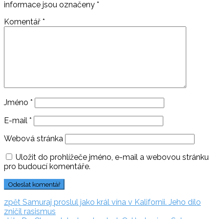
informace jsou označeny
*
Komentář
*
Jméno
*
E-mail
*
Webová stránka
Uložit do prohlížeče jméno, e-mail a webovou stránku
pro budoucí komentáře.
Navigace
zpět:
zpět
Samuraj proslul jako král vína v Kalifornii. Jeho dílo
zničil rasismus
pro