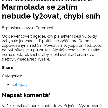
Marmolada se zatím
nebude lyžovat, chybí sníh
8. prosince 2022
0 Comments
Od červencové tragédie, kdy při náhlém sesuvu půdy
zahynulo jedenáct lidí, patřila nejvyšší hora Dolomit k
zapovězeným místům. Pověst si nevylepší ani teď, poté,
co byl zákaz vstupu zrušen. Alpský vrcholek totiž zatím
nemá dostatek sněhu, aby mohl uvítat adrenalinové
sjezdy vyhledávající lyžaře.
Share:
Categories:
category
Napsat komentář
Vaše e-mailová adresa nebude zveřejněna.
Vyžadované