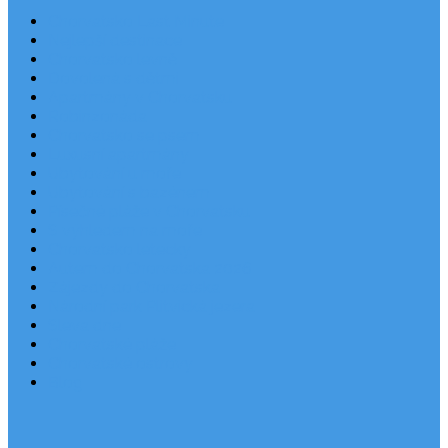
Chorvatsko Last Minute
Nejlepší destinace
Chorvatsko levně
Dovolená s dětmi
Apartmány v Chorvatsku
Robinzonáda
Chorvatsko se psem
Luxusní apartmány
Ubytování u moře
Ubytování s bazénem
Písečné pláže v Chorvatsku
S výhledem na moře
Chorvatsko letecky
Autem do Chorvatska 2026
Zájezdy do Chorvatska
Národní park Plitvická jezera
Sleva dne
Chorvatské pláže
Chorvatské ostrovy
Blog