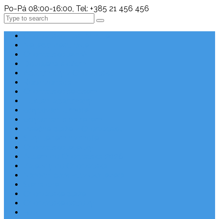
Po-Pá 08:00-16:00, Tel: +385 21 456 456
Search
Chorvatsko Last Minute
Nejlepší destinace
Chorvatsko levně
Dovolená s dětmi
Apartmány v Chorvatsku
Robinzonáda
Chorvatsko se psem
Luxusní apartmány
Ubytování u moře
Ubytování s bazénem
Písečné pláže v Chorvatsku
S výhledem na moře
Chorvatsko letecky
Autem do Chorvatska 2026
Zájezdy do Chorvatska
Národní park Plitvická jezera
Sleva dne
Chorvatské pláže
Chorvatské ostrovy
Blog