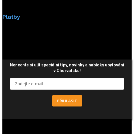
Platby
Platby jsou zabezpečeny SSL enkripci.
Nenechte si ujít speciální tipy, novinky a nabídky ubytování
v Chorvatsku!
PŘIHLÁSIT