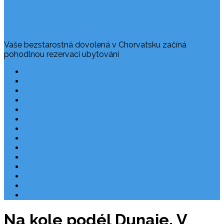
Vaše bezstarostná dovolená v Chorvatsku začíná
pohodlnou rezervací ubytování
Často kladené dotazy
Rezervace dovolené
Užitečné odkazy
O nás
Ochrana osobních údajů
Chorvatsko – nejlepší destinace
Robinzonáda Chorvatsko
Autem do Chorvatska 2026
Chorvatsko letecky
Zájezdy do Chorvatska
Národní park Plitvická jezera
Počasí Chorvatsko
Chorvatské ostrovy
Blog
Na kole podél Dunaje. V