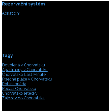
Rezervační systém
Adriatic.hr
Poljička cesta 26
21000 Split, Chorvátsko
info(@)adriatic.hr
IČ DPH: 16364086764
ID: HR-AB-21-020038491
Tagy
Dovolená v Chorvatsku
Apartmány v Chorvatsku
Chorvatsko Last Minute
Písečné pláže v Chorvatsku
Robinsonáda
Počasí Chorvatsko
Chorvatsko letecky
Zájezdy do Chorvatska