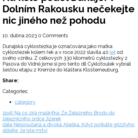
Dolním Rakousku nečekejte
nic jiného než pohodu
10. dubna 2023
0 Comments
Dunajská cyklostezka je označována jako matka
cyklostezek kolem řek a v roce 2022 slavila 40
let
od
svého vzniku. Z celkových 330 kilometrů cyklostezky z
Pasova do Vídně jsme si pro tento díl Cyklotoulek vybrali
šestou etapu z Kremže do kláštera Klosterneuburg.
Share:
Categories:
category
Navigace
zpět:
zpět
Na co zírá mašinfíra: Ze Železného Brodu do
železničního srdce Jizerek
pro
dále:
dále
Nespoutaná a divoká Aljaška. Když potkáte grizzlyho,
příspěvek
dělejte, že jste mrtví