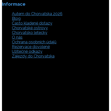
Informace
Autem do Chorvatska 2026
Blog
Často kladené dotazy
Chorvatské ostrovy
Chorvatsko letecky
O nás
Ochrana osobních údajů
Rezervace dovolené
Užitečné odkazy
Zájezdy do Chorvatska
Vyberte si z rozsáhlé nabídky ubytovacích zařízení,
apartmánů a ubytování u moře v soukromí v Chorvatsku.
Přečtěte si kompletní informace, hodnocení a zobrazte
fotogalerie. Chorvatsko je úžasné místo pro ty, kteří mají
rádi dobrodružství, plachtění, rybaření, poznávání památek
nebo jen chtějí strávit klidnou dovolenou na pobřeží. Ať už
hledáte ubytování v blízkosti pláže nebo v centru města,
můžete se rozhodnout, zda budete chtít strávit dovolenou
v klidném prostředí, či ve vile. Rezervujte si ubytování v
Chorvatsku online a využijte srovnávač, který umožňuje