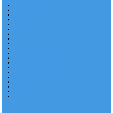
Chorvatsko Last Minute
Nejlepší destinace
Chorvatsko levně
Dovolená s dětmi
Apartmány v Chorvatsku
Robinzonáda
Chorvatsko se psem
Luxusní apartmány
Ubytování u moře
Ubytování s bazénem
Písečné pláže v Chorvatsku
S výhledem na moře
Chorvatsko letecky
Autem do Chorvatska 2026
Zájezdy do Chorvatska
Národní park Plitvická jezera
Sleva dne
Chorvatské pláže
Chorvatské ostrovy
Blog