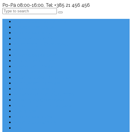
Po-Pá 08:00-16:00, Tel: +385 21 456 456
Search
Chorvatsko Last Minute
Nejlepší destinace
Chorvatsko levně
Dovolená s dětmi
Apartmány v Chorvatsku
Robinzonáda
Chorvatsko se psem
Luxusní apartmány
Ubytování u moře
Ubytování s bazénem
Písečné pláže v Chorvatsku
S výhledem na moře
Chorvatsko letecky
Autem do Chorvatska 2026
Zájezdy do Chorvatska
Národní park Plitvická jezera
Sleva dne
Chorvatské pláže
Chorvatské ostrovy
Blog