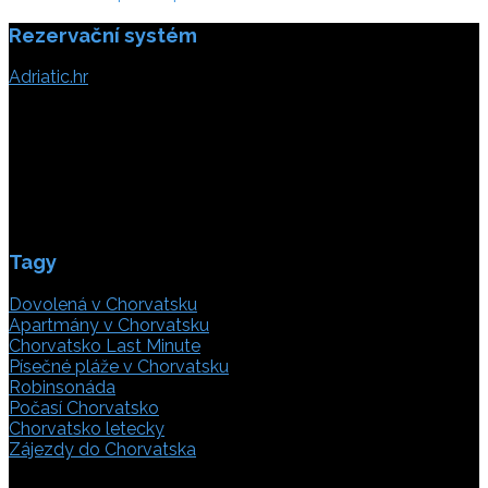
Rezervační systém
Adriatic.hr
Poljička cesta 26
21000 Split, Chorvátsko
info(@)adriatic.hr
IČ DPH: 16364086764
ID: HR-AB-21-020038491
Tagy
Dovolená v Chorvatsku
Apartmány v Chorvatsku
Chorvatsko Last Minute
Písečné pláže v Chorvatsku
Robinsonáda
Počasí Chorvatsko
Chorvatsko letecky
Zájezdy do Chorvatska