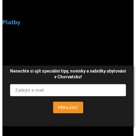
Platby
Platby jsou zabezpečeny SSL enkripci.
Nenechte si ujít speciální tipy, novinky a nabídky ubytování
v Chorvatsku!
PŘIHLÁSIT