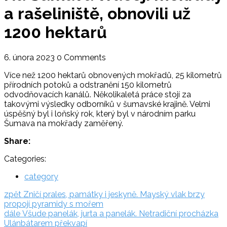
a rašeliniště, obnovili už
1200 hektarů
6. února 2023
0 Comments
Více než 1200 hektarů obnovených mokřadů, 25 kilometrů
přírodních potoků a odstranění 150 kilometrů
odvodňovacích kanálů. Několikaletá práce stojí za
takovými výsledky odborníků v šumavské krajině. Velmi
úspěšný byl i loňský rok, který byl v národním parku
Šumava na mokřady zaměřený.
Share:
Categories:
category
Navigace
zpět:
zpět
Zničí prales, památky i jeskyně. Mayský vlak brzy
propojí pyramidy s mořem
pro
dále:
dále
Všude panelák, jurta a panelák. Netradiční procházka
příspěvek
Ulánbátarem překvapí