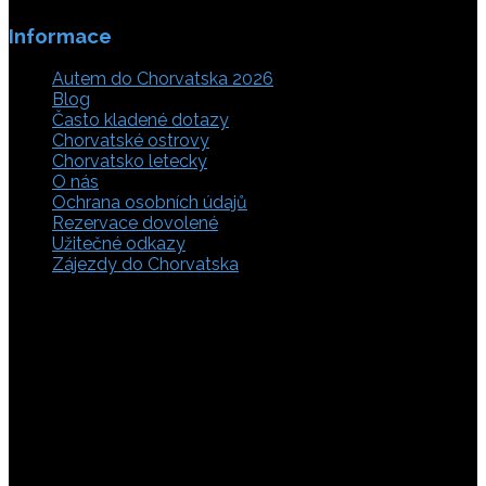
Informace
Autem do Chorvatska 2026
Blog
Často kladené dotazy
Chorvatské ostrovy
Chorvatsko letecky
O nás
Ochrana osobních údajů
Rezervace dovolené
Užitečné odkazy
Zájezdy do Chorvatska
Vyberte si z rozsáhlé nabídky ubytovacích zařízení,
apartmánů a ubytování u moře v soukromí v Chorvatsku.
Přečtěte si kompletní informace, hodnocení a zobrazte
fotogalerie. Chorvatsko je úžasné místo pro ty, kteří mají
rádi dobrodružství, plachtění, rybaření, poznávání památek
nebo jen chtějí strávit klidnou dovolenou na pobřeží. Ať už
hledáte ubytování v blízkosti pláže nebo v centru města,
můžete se rozhodnout, zda budete chtít strávit dovolenou
v klidném prostředí, či ve vile. Rezervujte si ubytování v