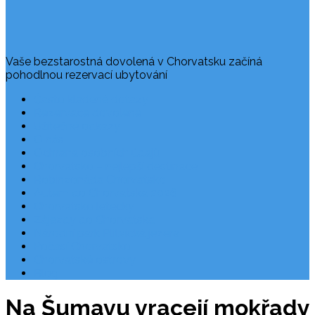
Vaše bezstarostná dovolená v Chorvatsku začíná
pohodlnou rezervací ubytování
Často kladené dotazy
Rezervace dovolené
Užitečné odkazy
O nás
Ochrana osobních údajů
Chorvatsko – nejlepší destinace
Robinzonáda Chorvatsko
Autem do Chorvatska 2026
Chorvatsko letecky
Zájezdy do Chorvatska
Národní park Plitvická jezera
Počasí Chorvatsko
Chorvatské ostrovy
Blog
Na Šumavu vracejí mokřady