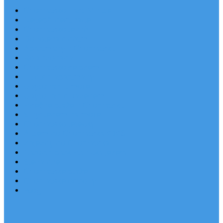
Chorvatsko Last Minute
Nejlepší destinace
Chorvatsko levně
Dovolená s dětmi
Apartmány v Chorvatsku
Robinzonáda
Chorvatsko se psem
Luxusní apartmány
Ubytování u moře
Ubytování s bazénem
Písečné pláže v Chorvatsku
S výhledem na moře
Chorvatsko letecky
Autem do Chorvatska 2026
Zájezdy do Chorvatska
Národní park Plitvická jezera
Sleva dne
Chorvatské pláže
Chorvatské ostrovy
Blog