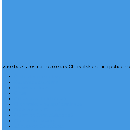
Vaše bezstarostná dovolená v Chorvatsku začíná pohodlno
Často kladené dotazy
Rezervace dovolené
Užitečné odkazy
O nás
Ochrana osobních údajů
Chorvatsko – nejlepší destinace
Robinzonáda Chorvatsko
Autem do Chorvatska 2026
Chorvatsko letecky
Zájezdy do Chorvatska