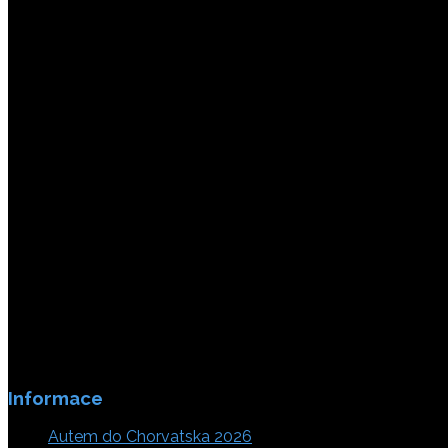
Platby jsou zabezpečeny SSL enkripci.
Informace
Autem do Chorvatska 2026