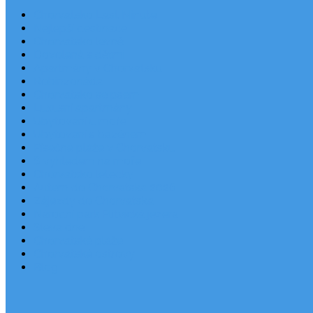
Chorvatsko Last Minute
Nejlepší destinace
Chorvatsko levně
Dovolená s dětmi
Apartmány v Chorvatsku
Robinzonáda
Chorvatsko se psem
Luxusní apartmány
Ubytování u moře
Ubytování s bazénem
Písečné pláže v Chorvatsku
S výhledem na moře
Chorvatsko letecky
Autem do Chorvatska 2026
Zájezdy do Chorvatska
Národní park Plitvická jezera
Sleva dne
Chorvatské pláže
Chorvatské ostrovy
Blog