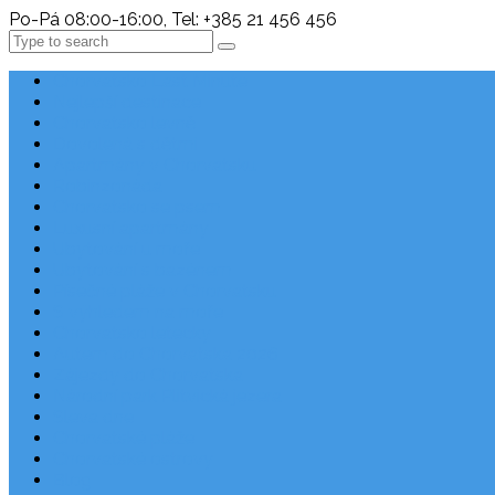
Po-Pá 08:00-16:00, Tel: +385 21 456 456
Search
Chorvatsko Last Minute
Nejlepší destinace
Chorvatsko levně
Dovolená s dětmi
Apartmány v Chorvatsku
Robinzonáda
Chorvatsko se psem
Luxusní apartmány
Ubytování u moře
Ubytování s bazénem
Písečné pláže v Chorvatsku
S výhledem na moře
Chorvatsko letecky
Autem do Chorvatska 2026
Zájezdy do Chorvatska
Národní park Plitvická jezera
Sleva dne
Chorvatské pláže
Chorvatské ostrovy
Blog