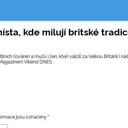
sta, kde milují britské tradi
lních továren a mužů i žen, kteří válčili za Velkou Británii i n
s Magazínem Víkend DNES.
ormace jsou označeny
*