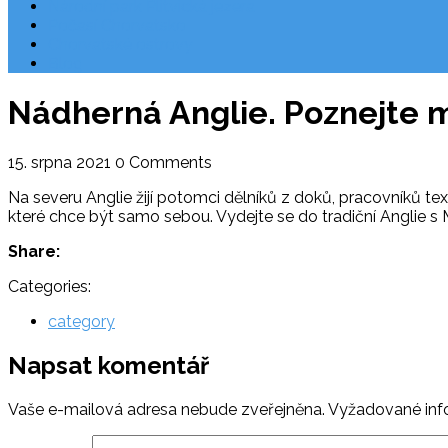
Národní park Plitvická jezera
Počasí Chorvatsko
Chorvatské ostrovy
Blog
Nádherná Anglie. Poznejte mí
15. srpna 2021
0 Comments
Na severu Anglie žijí potomci dělníků z doků, pracovníků texti
které chce být samo sebou. Vydejte se do tradiční Anglie 
Share:
Categories:
category
Napsat komentář
Vaše e-mailová adresa nebude zveřejněna.
Vyžadované inf