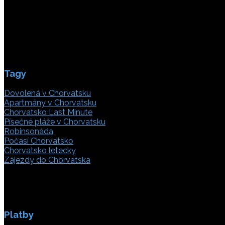
21000 Split, Chorvátsko
info(@)adriatic.hr
IČ DPH: 16364086764
ID: HR-AB-21-020038491
Tagy
Dovolená v Chorvatsku
Apartmány v Chorvatsku
Chorvatsko Last Minute
Písečné pláže v Chorvatsku
Robinsonáda
Počasí Chorvatsko
Chorvatsko letecky
Zájezdy do Chorvatska
Platby