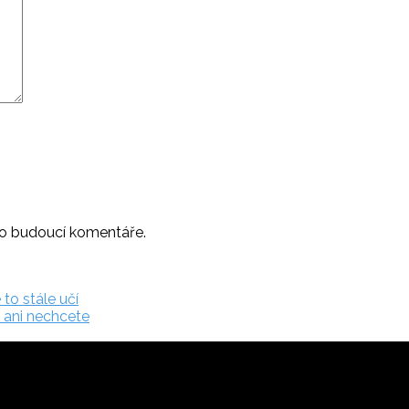
ro budoucí komentáře.
to stále učí
á ani nechcete