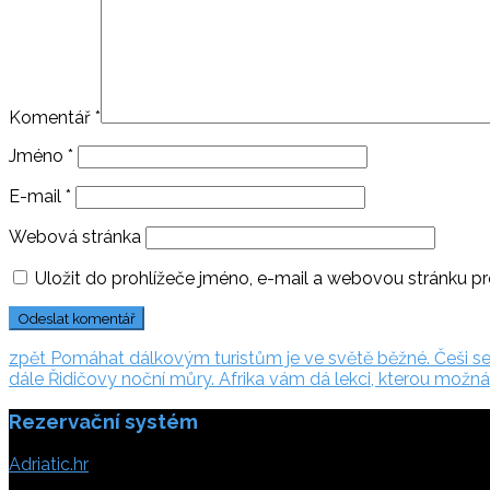
Komentář
*
Jméno
*
E-mail
*
Webová stránka
Uložit do prohlížeče jméno, e-mail a webovou stránku p
Navigace
zpět:
zpět
Pomáhat dálkovým turistům je ve světě běžné. Češi se 
dále:
dále
Řidičovy noční můry. Afrika vám dá lekci, kterou možn
pro
Rezervační systém
příspěvek
Adriatic.hr
Poljička cesta 26