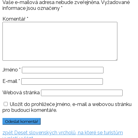
Vaše e-mailová adresa nebude zveřejněna.
Vyžadované
informace jsou označeny
*
Komentář
*
Jméno
*
E-mail
*
Webová stránka
Uložit do prohlížeče jméno, e-mail a webovou stránku
pro budoucí komentáře.
Navigace
zpět:
zpět
Deset slovenských vrcholů, na které se turistům