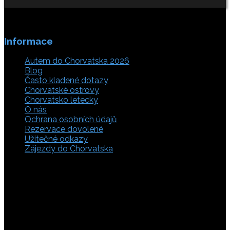
Informace
Autem do Chorvatska 2026
Blog
Často kladené dotazy
Chorvatské ostrovy
Chorvatsko letecky
O nás
Ochrana osobních údajů
Rezervace dovolené
Užitečné odkazy
Zájezdy do Chorvatska
Vyberte si z rozsáhlé nabídky ubytovacích zařízení,
apartmánů a ubytování u moře v soukromí v Chorvatsku.
Přečtěte si kompletní informace, hodnocení a zobrazte
fotogalerie. Chorvatsko je úžasné místo pro ty, kteří mají
rádi dobrodružství, plachtění, rybaření, poznávání památek
nebo jen chtějí strávit klidnou dovolenou na pobřeží. Ať už
hledáte ubytování v blízkosti pláže nebo v centru města,