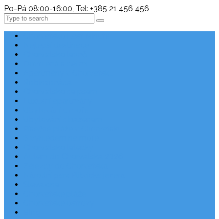
Po-Pá 08:00-16:00, Tel: +385 21 456 456
Search
Chorvatsko Last Minute
Nejlepší destinace
Chorvatsko levně
Dovolená s dětmi
Apartmány v Chorvatsku
Robinzonáda
Chorvatsko se psem
Luxusní apartmány
Ubytování u moře
Ubytování s bazénem
Písečné pláže v Chorvatsku
S výhledem na moře
Chorvatsko letecky
Autem do Chorvatska 2026
Zájezdy do Chorvatska
Národní park Plitvická jezera
Sleva dne
Chorvatské pláže
Chorvatské ostrovy
Blog