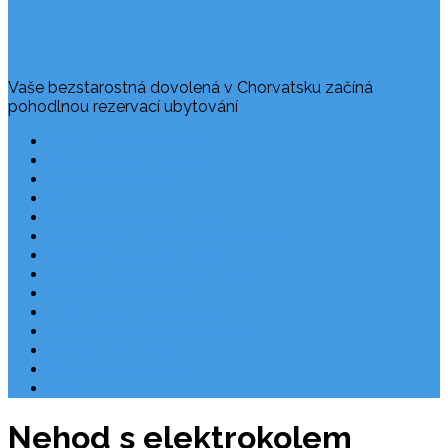
Vaše bezstarostná dovolená v Chorvatsku začíná
pohodlnou rezervací ubytování
Často kladené dotazy
Rezervace dovolené
Užitečné odkazy
O nás
Ochrana osobních údajů
Chorvatsko – nejlepší destinace
Robinzonáda Chorvatsko
Autem do Chorvatska 2026
Chorvatsko letecky
Zájezdy do Chorvatska
Národní park Plitvická jezera
Počasí Chorvatsko
Chorvatské ostrovy
Blog
Nehod s elektrokolem