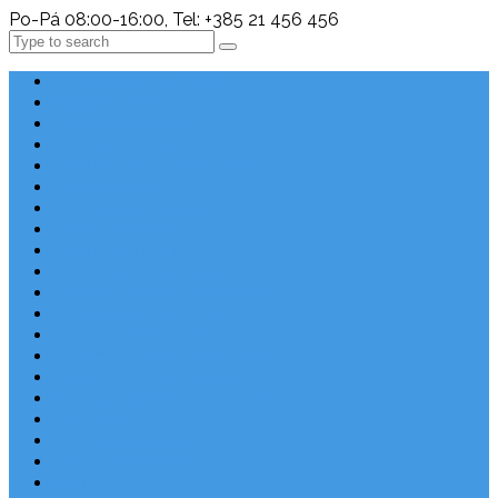
Po-Pá 08:00-16:00, Tel: +385 21 456 456
Search
Chorvatsko Last Minute
Nejlepší destinace
Chorvatsko levně
Dovolená s dětmi
Apartmány v Chorvatsku
Robinzonáda
Chorvatsko se psem
Luxusní apartmány
Ubytování u moře
Ubytování s bazénem
Písečné pláže v Chorvatsku
S výhledem na moře
Chorvatsko letecky
Autem do Chorvatska 2026
Zájezdy do Chorvatska
Národní park Plitvická jezera
Sleva dne
Chorvatské pláže
Chorvatské ostrovy
Blog