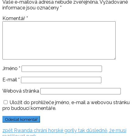
Vaše e-mailová adresa nebude zveřejněna.
Vyžadované
informace jsou označeny
*
Komentář
*
Jméno
*
E-mail
*
Webová stránka
Uložit do prohlížeče jméno, e-mail a webovou stránku
pro budoucí komentáře.
Navigace
zpět:
zpět
Rwanda chrání horské gorily tak důsledně, že musí