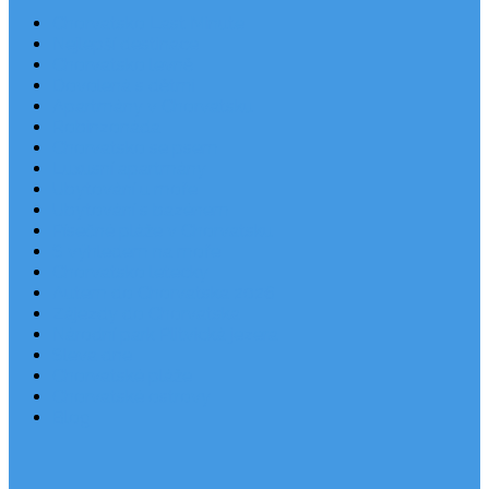
Chorvatsko Last Minute
Nejlepší destinace
Chorvatsko levně
Dovolená s dětmi
Apartmány v Chorvatsku
Robinzonáda
Chorvatsko se psem
Luxusní apartmány
Ubytování u moře
Ubytování s bazénem
Písečné pláže v Chorvatsku
S výhledem na moře
Chorvatsko letecky
Autem do Chorvatska 2026
Zájezdy do Chorvatska
Národní park Plitvická jezera
Sleva dne
Chorvatské pláže
Chorvatské ostrovy
Blog