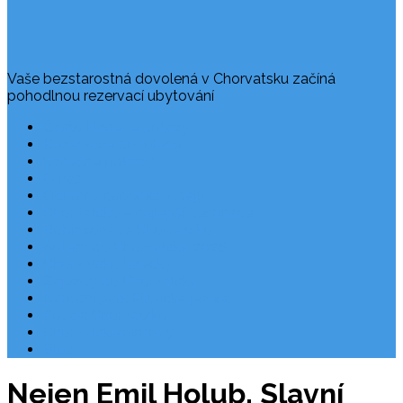
Vaše bezstarostná dovolená v Chorvatsku začíná
pohodlnou rezervací ubytování
Často kladené dotazy
Rezervace dovolené
Užitečné odkazy
O nás
Ochrana osobních údajů
Chorvatsko – nejlepší destinace
Robinzonáda Chorvatsko
Autem do Chorvatska 2026
Chorvatsko letecky
Zájezdy do Chorvatska
Národní park Plitvická jezera
Počasí Chorvatsko
Chorvatské ostrovy
Blog
Nejen Emil Holub. Slavní