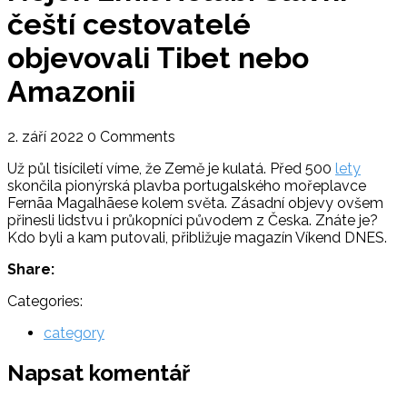
čeští cestovatelé
objevovali Tibet nebo
Amazonii
2. září 2022
0 Comments
Už půl tisíciletí víme, že Země je kulatá. Před 500
lety
skončila pionýrská plavba portugalského mořeplavce
Fernãa Magalhãese kolem světa. Zásadní objevy ovšem
přinesli lidstvu i průkopníci původem z Česka. Znáte je?
Kdo byli a kam putovali, přibližuje magazín Víkend DNES.
Share:
Categories:
category
Napsat komentář