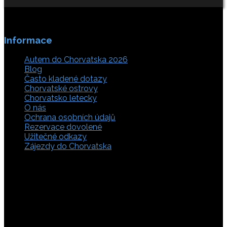
Informace
Autem do Chorvatska 2026
Blog
Často kladené dotazy
Chorvatské ostrovy
Chorvatsko letecky
O nás
Ochrana osobních údajů
Rezervace dovolené
Užitečné odkazy
Zájezdy do Chorvatska
Vyberte si z rozsáhlé nabídky ubytovacích zařízení,
apartmánů a ubytování u moře v soukromí v Chorvatsku.
Přečtěte si kompletní informace, hodnocení a zobrazte
fotogalerie. Chorvatsko je úžasné místo pro ty, kteří mají
rádi dobrodružství, plachtění, rybaření, poznávání památek
nebo jen chtějí strávit klidnou dovolenou na pobřeží. Ať už
hledáte ubytování v blízkosti pláže nebo v centru města,