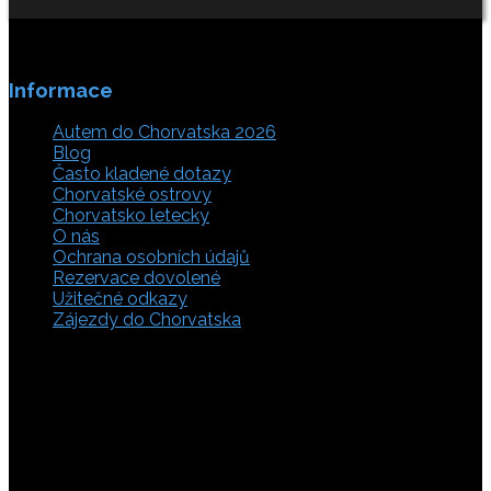
Informace
Autem do Chorvatska 2026
Blog
Často kladené dotazy
Chorvatské ostrovy
Chorvatsko letecky
O nás
Ochrana osobních údajů
Rezervace dovolené
Užitečné odkazy
Zájezdy do Chorvatska
Vyberte si z rozsáhlé nabídky ubytovacích zařízení,
apartmánů a ubytování u moře v soukromí v Chorvatsku.
Přečtěte si kompletní informace, hodnocení a zobrazte
fotogalerie. Chorvatsko je úžasné místo pro ty, kteří mají
rádi dobrodružství, plachtění, rybaření, poznávání památek
nebo jen chtějí strávit klidnou dovolenou na pobřeží. Ať už
hledáte ubytování v blízkosti pláže nebo v centru města,