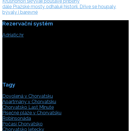
Krušnohoří skrývají poutavé příběhy
pro
dále:
dále
Pražské mosty odhalují historii. Dříve se houpaly,
příspěvek
bývaly i barevné
Rezervační systém
Adriatic.hr
Poljička cesta 26
21000 Split, Chorvátsko
info(@)adriatic.hr
IČ DPH: 16364086764
ID: HR-AB-21-020038491
Tagy
Dovolená v Chorvatsku
Apartmány v Chorvatsku
Chorvatsko Last Minute
Písečné pláže v Chorvatsku
Robinsonáda
Počasí Chorvatsko
Chorvatsko letecky