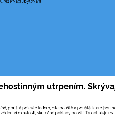
u rezervací ubytování
nehostinným utrpením. Skrýv
Číně, pouště pokryté ledem, bíle pouště a pouště, které jsou na
svědectví minulosti, skutečné poklady pouští. Ty odhaluje m