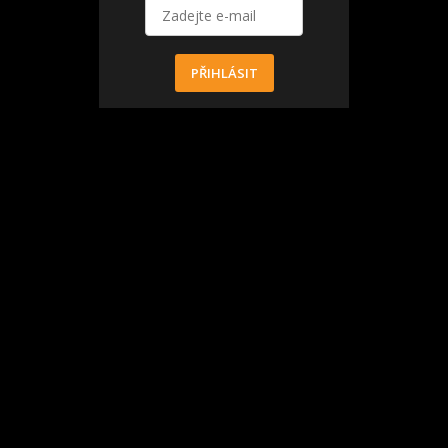
PŘIHLÁSIT
ánů a ubytování u moře v soukromí v Chorvatsku. Přečtěte si
ství, plachtění, rybaření, poznávání památek nebo jen chtějí s