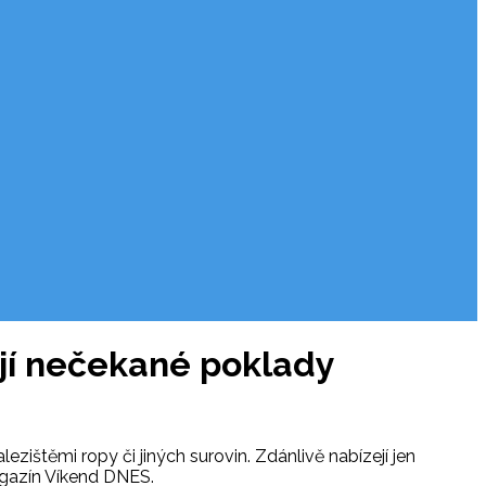
ají nečekané poklady
lezištěmi ropy či jiných surovin. Zdánlivě nabízejí jen
agazín Víkend DNES.