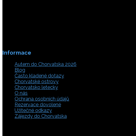
Informace
Autem do Chorvatska 2026
Blog
Často kladené dotazy
Chorvatské ostrovy
Chorvatsko letecky
O nás
Ochrana osobních údajů
Rezervace dovolené
Užitečné odkazy
Zájezdy do Chorvatska
Vyberte si z rozsáhlé nabídky ubytovacích zařízení, apartm
Chorvatsko je úžasné místo pro ty, kteří mají rádi dobrodruž