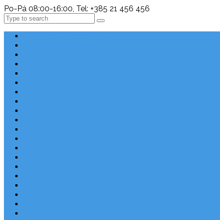
Po-Pá 08:00-16:00, Tel: +385 21 456 456
Search
Chorvatsko Last Minute
Nejlepší destinace
Chorvatsko levně
Dovolená s dětmi
Apartmány v Chorvatsku
Robinzonáda
Chorvatsko se psem
Luxusní apartmány
Ubytování u moře
Ubytování s bazénem
Písečné pláže v Chorvatsku
S výhledem na moře
Chorvatsko letecky
Autem do Chorvatska 2026
Zájezdy do Chorvatska
Národní park Plitvická jezera
Sleva dne
Chorvatské pláže
Chorvatské ostrovy
Blog