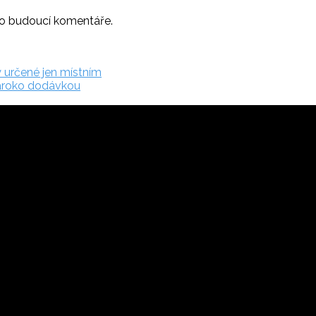
ro budoucí komentáře.
y určené jen místním
Maroko dodávkou