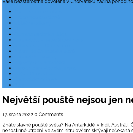
Vaše bezstarostná dovolená v Chorvatsku začíná pohodlno
Často kladené dotazy
Rezervace dovolené
Užitečné odkazy
O nás
Ochrana osobních údajů
Chorvatsko – nejlepší destinace
Robinzonáda Chorvatsko
Autem do Chorvatska 2026
Chorvatsko letecky
Zájezdy do Chorvatska
Národní park Plitvická jezera
Počasí Chorvatsko
Chorvatské ostrovy
Blog
Největší pouště nejsou jen 
17. srpna 2022
0 Comments
Znáte slavné pouště světa? Na Antarktidě, v Indii, Austrálii, 
nehostinné utrpení, ve svém nitru ovšem skrývají nečekaná 