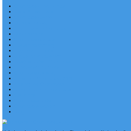
Chorvatsko Last Minute
Nejlepší destinace
Chorvatsko levně
Dovolená s dětmi
Apartmány v Chorvatsku
Robinzonáda
Chorvatsko se psem
Luxusní apartmány
Ubytování u moře
Ubytování s bazénem
Písečné pláže v Chorvatsku
S výhledem na moře
Chorvatsko letecky
Autem do Chorvatska 2026
Zájezdy do Chorvatska
Národní park Plitvická jezera
Sleva dne
Chorvatské pláže
Chorvatské ostrovy
Blog