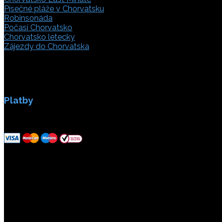
Písečné pláže v Chorvatsku
Robinsonáda
Počasí Chorvatsko
Chorvatsko letecky
Zájezdy do Chorvatska
Platby
Platby jsou zabezpečeny SSL enkripci.