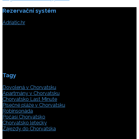
Rezervační systém
Adriatic.hr
Poljička cesta 26
21000 Split, Chorvátsko
info(@)adriatic.hr
IČ DPH: 16364086764
ID: HR-AB-21-020038491
Tagy
Dovolená v Chorvatsku
Apartmány v Chorvatsku
Chorvatsko Last Minute
Písečné pláže v Chorvatsku
Robinsonáda
Počasí Chorvatsko
Chorvatsko letecky
Zájezdy do Chorvatska