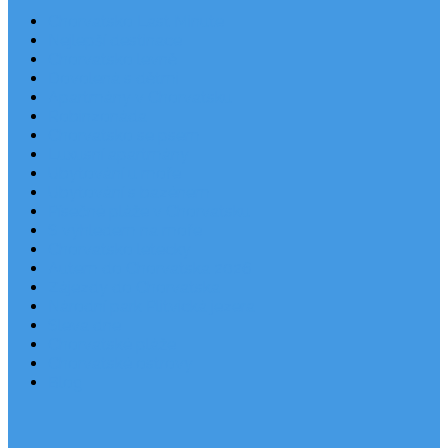
Chorvatsko Last Minute
Nejlepší destinace
Chorvatsko levně
Dovolená s dětmi
Apartmány v Chorvatsku
Robinzonáda
Chorvatsko se psem
Luxusní apartmány
Ubytování u moře
Ubytování s bazénem
Písečné pláže v Chorvatsku
S výhledem na moře
Chorvatsko letecky
Autem do Chorvatska 2026
Zájezdy do Chorvatska
Národní park Plitvická jezera
Sleva dne
Chorvatské pláže
Chorvatské ostrovy
Blog