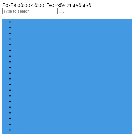
Po-Pá 08:00-16:00, Tel: +385 21 456 456
Search
Chorvatsko Last Minute
Nejlepší destinace
Chorvatsko levně
Dovolená s dětmi
Apartmány v Chorvatsku
Robinzonáda
Chorvatsko se psem
Luxusní apartmány
Ubytování u moře
Ubytování s bazénem
Písečné pláže v Chorvatsku
S výhledem na moře
Chorvatsko letecky
Autem do Chorvatska 2026
Zájezdy do Chorvatska
Národní park Plitvická jezera
Sleva dne
Chorvatské pláže
Chorvatské ostrovy
Blog