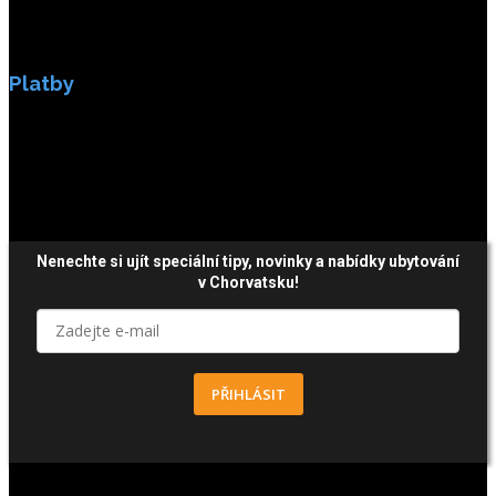
Platby
Platby jsou zabezpečeny SSL enkripci.
Nenechte si ujít speciální tipy, novinky a nabídky ubytování
v Chorvatsku!
PŘIHLÁSIT