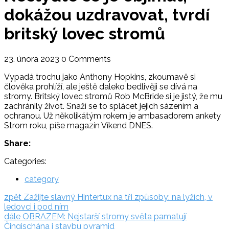
dokážou uzdravovat, tvrdí
britský lovec stromů
23. února 2023
0 Comments
Vypadá trochu jako Anthony Hopkins, zkoumavě si
člověka prohlíží, ale ještě daleko bedlivěji se dívá na
stromy. Britský lovec stromů Rob McBride si je jistý, že mu
zachránily život. Snaží se to splácet jejich sázením a
ochranou. Už několikátým rokem je ambasadorem ankety
Strom roku, píše magazín Víkend DNES.
Share:
Categories:
category
Navigace
zpět:
zpět
Zažijte slavný Hintertux na tři způsoby: na lyžích, v
ledovci i pod ním
pro
dále:
dále
OBRAZEM: Nejstarší stromy světa pamatují
příspěvek
Čingischána i stavbu pyramid