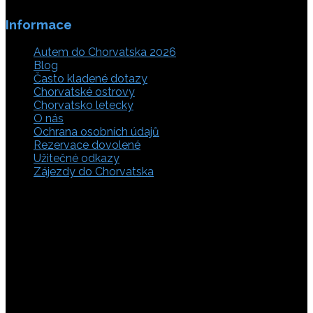
Informace
Autem do Chorvatska 2026
Blog
Často kladené dotazy
Chorvatské ostrovy
Chorvatsko letecky
O nás
Ochrana osobních údajů
Rezervace dovolené
Užitečné odkazy
Zájezdy do Chorvatska
Vyberte si z rozsáhlé nabídky ubytovacích zařízení,
apartmánů a ubytování u moře v soukromí v Chorvatsku.
Přečtěte si kompletní informace, hodnocení a zobrazte
fotogalerie. Chorvatsko je úžasné místo pro ty, kteří mají
rádi dobrodružství, plachtění, rybaření, poznávání památek
nebo jen chtějí strávit klidnou dovolenou na pobřeží. Ať už
hledáte ubytování v blízkosti pláže nebo v centru města,
můžete se rozhodnout, zda budete chtít strávit dovolenou
v klidném prostředí, či ve vile. Rezervujte si ubytování v