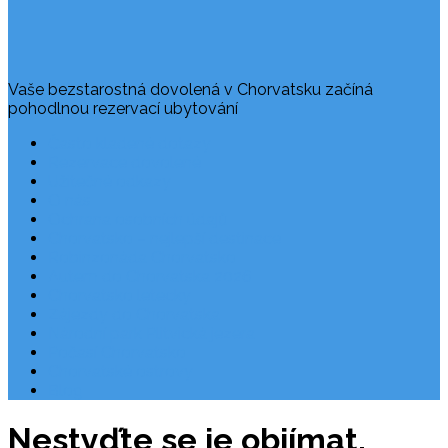
Vaše bezstarostná dovolená v Chorvatsku začíná
pohodlnou rezervací ubytování
Často kladené dotazy
Rezervace dovolené
Užitečné odkazy
O nás
Ochrana osobních údajů
Chorvatsko – nejlepší destinace
Robinzonáda Chorvatsko
Autem do Chorvatska 2026
Chorvatsko letecky
Zájezdy do Chorvatska
Národní park Plitvická jezera
Počasí Chorvatsko
Chorvatské ostrovy
Blog
Nestyďte se je objímat,