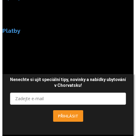
Platby
Platby jsou zabezpečeny SSL enkripci.
Nenechte si ujít speciální tipy, novinky a nabídky ubytování
v Chorvatsku!
PŘIHLÁSIT