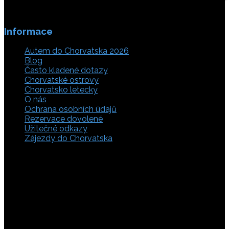
Informace
Autem do Chorvatska 2026
Blog
Často kladené dotazy
Chorvatské ostrovy
Chorvatsko letecky
O nás
Ochrana osobních údajů
Rezervace dovolené
Užitečné odkazy
Zájezdy do Chorvatska
Vyberte si z rozsáhlé nabídky ubytovacích zařízení,
apartmánů a ubytování u moře v soukromí v Chorvatsku.
Přečtěte si kompletní informace, hodnocení a zobrazte
fotogalerie. Chorvatsko je úžasné místo pro ty, kteří mají
rádi dobrodružství, plachtění, rybaření, poznávání památek
nebo jen chtějí strávit klidnou dovolenou na pobřeží. Ať už
hledáte ubytování v blízkosti pláže nebo v centru města,
můžete se rozhodnout, zda budete chtít strávit dovolenou