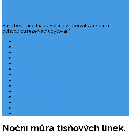
Vaše bezstarostná dovolená v Chorvatsku začíná
pohodlnou rezervací ubytování
Často kladené dotazy
Rezervace dovolené
Užitečné odkazy
O nás
Ochrana osobních údajů
Chorvatsko – nejlepší destinace
Robinzonáda Chorvatsko
Autem do Chorvatska 2026
Chorvatsko letecky
Zájezdy do Chorvatska
Národní park Plitvická jezera
Počasí Chorvatsko
Chorvatské ostrovy
Blog
Noční můra tísňových linek.