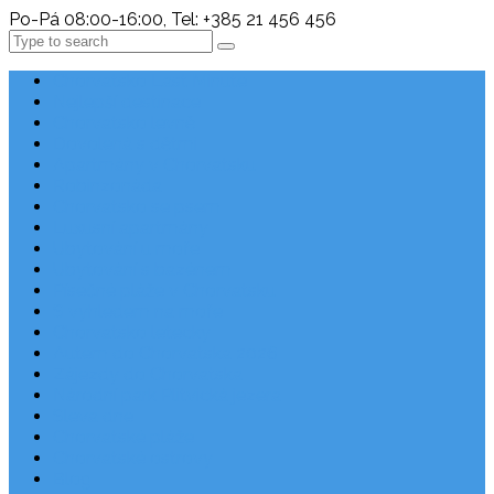
Po-Pá 08:00-16:00, Tel: +385 21 456 456
Search
Chorvatsko Last Minute
Nejlepší destinace
Chorvatsko levně
Dovolená s dětmi
Apartmány v Chorvatsku
Robinzonáda
Chorvatsko se psem
Luxusní apartmány
Ubytování u moře
Ubytování s bazénem
Písečné pláže v Chorvatsku
S výhledem na moře
Chorvatsko letecky
Autem do Chorvatska 2026
Zájezdy do Chorvatska
Národní park Plitvická jezera
Sleva dne
Chorvatské pláže
Chorvatské ostrovy
Blog