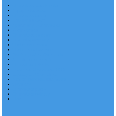
Chorvatsko Last Minute
Nejlepší destinace
Chorvatsko levně
Dovolená s dětmi
Apartmány v Chorvatsku
Robinzonáda
Chorvatsko se psem
Luxusní apartmány
Ubytování u moře
Ubytování s bazénem
Písečné pláže v Chorvatsku
S výhledem na moře
Chorvatsko letecky
Autem do Chorvatska 2026
Zájezdy do Chorvatska
Národní park Plitvická jezera
Sleva dne
Chorvatské pláže
Chorvatské ostrovy
Blog