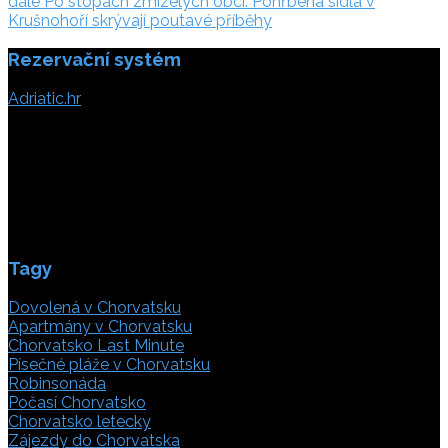
dále:
dále
Po stopách zmizelých obcí. Pohřbená sídla v
příspěvek
Krušnohoří skrývají poutavé příběhy
Rezervační systém
Adriatic.hr
Poljička cesta 26
21000 Split, Chorvátsko
info(@)adriatic.hr
IČ DPH: 16364086764
ID: HR-AB-21-020038491
Tagy
Dovolená v Chorvatsku
Apartmány v Chorvatsku
Chorvatsko Last Minute
Písečné pláže v Chorvatsku
Robinsonáda
Počasí Chorvatsko
Chorvatsko letecky
Zájezdy do Chorvatska