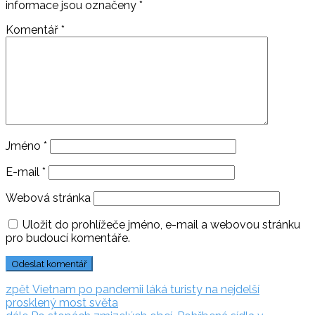
informace jsou označeny
*
Komentář
*
Jméno
*
E-mail
*
Webová stránka
Uložit do prohlížeče jméno, e-mail a webovou stránku
pro budoucí komentáře.
Navigace
zpět:
zpět
Vietnam po pandemii láká turisty na nejdelší
prosklený most světa
pro