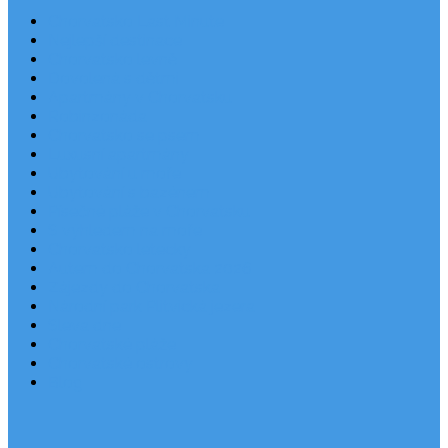
Chorvatsko Last Minute
Nejlepší destinace
Chorvatsko levně
Dovolená s dětmi
Apartmány v Chorvatsku
Robinzonáda
Chorvatsko se psem
Luxusní apartmány
Ubytování u moře
Ubytování s bazénem
Písečné pláže v Chorvatsku
S výhledem na moře
Chorvatsko letecky
Autem do Chorvatska 2026
Zájezdy do Chorvatska
Národní park Plitvická jezera
Sleva dne
Chorvatské pláže
Chorvatské ostrovy
Blog