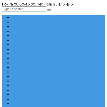
Po-Pá 08:00-16:00, Tel: +385 21 456 456
Search
Chorvatsko Last Minute
Nejlepší destinace
Chorvatsko levně
Dovolená s dětmi
Apartmány v Chorvatsku
Robinzonáda
Chorvatsko se psem
Luxusní apartmány
Ubytování u moře
Ubytování s bazénem
Písečné pláže v Chorvatsku
S výhledem na moře
Chorvatsko letecky
Autem do Chorvatska 2026
Zájezdy do Chorvatska
Národní park Plitvická jezera
Sleva dne
Chorvatské pláže
Chorvatské ostrovy
Blog