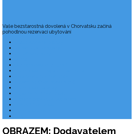
Vaše bezstarostná dovolená v Chorvatsku začíná
pohodlnou rezervací ubytování
Často kladené dotazy
Rezervace dovolené
Užitečné odkazy
O nás
Ochrana osobních údajů
Chorvatsko – nejlepší destinace
Robinzonáda Chorvatsko
Autem do Chorvatska 2026
Chorvatsko letecky
Zájezdy do Chorvatska
Národní park Plitvická jezera
Počasí Chorvatsko
Chorvatské ostrovy
Blog
OBRAZEM: Dodavatelem