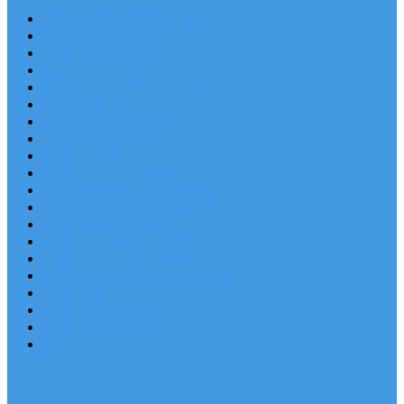
Chorvatsko Last Minute
Nejlepší destinace
Chorvatsko levně
Dovolená s dětmi
Apartmány v Chorvatsku
Robinzonáda
Chorvatsko se psem
Luxusní apartmány
Ubytování u moře
Ubytování s bazénem
Písečné pláže v Chorvatsku
S výhledem na moře
Chorvatsko letecky
Autem do Chorvatska 2026
Zájezdy do Chorvatska
Národní park Plitvická jezera
Sleva dne
Chorvatské pláže
Chorvatské ostrovy
Blog