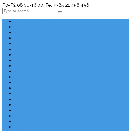
Po-Pá 08:00-16:00, Tel: +385 21 456 456
Search
Chorvatsko Last Minute
Nejlepší destinace
Chorvatsko levně
Dovolená s dětmi
Apartmány v Chorvatsku
Robinzonáda
Chorvatsko se psem
Luxusní apartmány
Ubytování u moře
Ubytování s bazénem
Písečné pláže v Chorvatsku
S výhledem na moře
Chorvatsko letecky
Autem do Chorvatska 2026
Zájezdy do Chorvatska
Národní park Plitvická jezera
Sleva dne
Chorvatské pláže
Chorvatské ostrovy
Blog