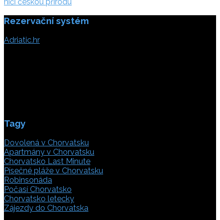
příspěvek
ničí českou přírodu
Rezervační systém
Adriatic.hr
Poljička cesta 26
21000 Split, Chorvátsko
info(@)adriatic.hr
IČ DPH: 16364086764
ID: HR-AB-21-020038491
Tagy
Dovolená v Chorvatsku
Apartmány v Chorvatsku
Chorvatsko Last Minute
Písečné pláže v Chorvatsku
Robinsonáda
Počasí Chorvatsko
Chorvatsko letecky
Zájezdy do Chorvatska