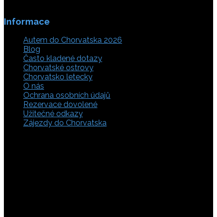
Informace
Autem do Chorvatska 2026
Blog
Často kladené dotazy
Chorvatské ostrovy
Chorvatsko letecky
O nás
Ochrana osobních údajů
Rezervace dovolené
Užitečné odkazy
Zájezdy do Chorvatska
Vyberte si z rozsáhlé nabídky ubytovacích zařízení,
apartmánů a ubytování u moře v soukromí v Chorvatsku.
Přečtěte si kompletní informace, hodnocení a zobrazte
fotogalerie. Chorvatsko je úžasné místo pro ty, kteří mají
rádi dobrodružství, plachtění, rybaření, poznávání památek
nebo jen chtějí strávit klidnou dovolenou na pobřeží. Ať už
hledáte ubytování v blízkosti pláže nebo v centru města,
můžete se rozhodnout, zda budete chtít strávit dovolenou
v klidném prostředí, či ve vile. Rezervujte si ubytování v