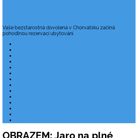
Vaše bezstarostná dovolená v Chorvatsku začíná
pohodlnou rezervací ubytování
Často kladené dotazy
Rezervace dovolené
Užitečné odkazy
O nás
Ochrana osobních údajů
Chorvatsko – nejlepší destinace
Robinzonáda Chorvatsko
Autem do Chorvatska 2026
Chorvatsko letecky
Zájezdy do Chorvatska
Národní park Plitvická jezera
Počasí Chorvatsko
Chorvatské ostrovy
Blog
OBRAZEM: Jaro na plné