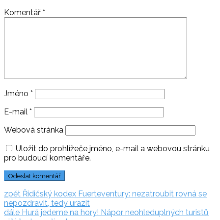
Komentář
*
Jméno
*
E-mail
*
Webová stránka
Uložit do prohlížeče jméno, e-mail a webovou stránku
pro budoucí komentáře.
Navigace
zpět:
zpět
Řidičský kodex Fuerteventury: nezatroubit rovná se
nepozdravit, tedy urazit
pro
dále:
dále
Hurá jedeme na hory! Nápor neohleduplných turistů