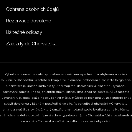
Ochrana osobních údajů
Rezervace dovolené
Užitečné odkazy
Zájezdy do Chorvatska
Vyberte si z rozsáhlé nabídky ubytovacích zařízení, apartmánů a ubytování u moře v
soukromí v Chorvatsku. Přečtěte si kompletní informace, hodnocení a zobrazte fotogalerie.
Chorvatsko je úžasné místo pro ty, kteří mají rádi dobrodružství, plachtění, rybaření,
poznávání památek nebo jen chtějí strávit klidnou dovolenou na pobřeží. Ať už hledáte
ubytování v blízkosti pláže nebo v centru města, můžete se rozhodnout, zda budete chtít
strávit dovolenou v klidném prostředí, či ve vile. Rezervujte si ubytování v Chorvatsku
online a využijte srovnávač, který umožňuje vyhledávat podle lokality a ceny. Na těchto
stránkách najdete ubytování pro všechny typy dovolených v Chorvatsku. Vaše bezstarostná
dovolená v Chorvatsku začíná pohodlnou rezervací ubytování.