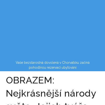
Vaše bezstarostná dovolená v Chorvatsku začíná
pohodlnou rezervací ubytování
OBRAZEM:
Nejkrásnější národy