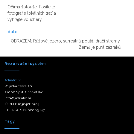
Očima šotouše: Posílejte
fotografie lokálních tratí a
vyhrajte vouchery
dále
OBRAZEM: Růžové jezero, surreálná poušť, dračí stromy.
Země je plná zázraků
Rezervační systém
Adriatic.hr
Poljička cesta 26
21000 Split, Chorvátsko
info(@)adriatic.hr
IČ DPH: 16364086764
ID: HR-AB-21-020038491
Tagy