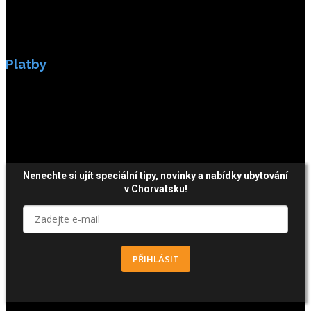
Platby
Platby jsou zabezpečeny SSL enkripci.
Nenechte si ujít speciální tipy, novinky a nabídky ubytování
v Chorvatsku!
PŘIHLÁSIT