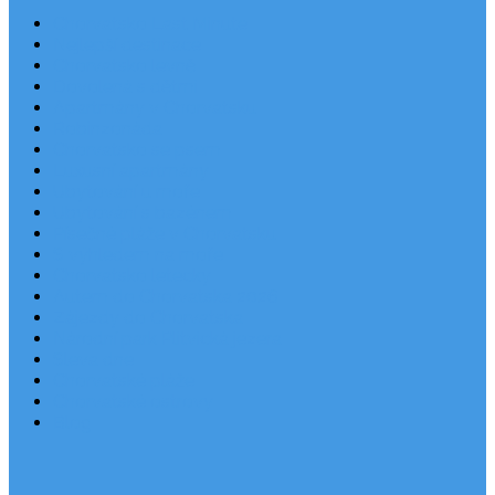
Chorvatsko Last Minute
Nejlepší destinace
Chorvatsko levně
Dovolená s dětmi
Apartmány v Chorvatsku
Robinzonáda
Chorvatsko se psem
Luxusní apartmány
Ubytování u moře
Ubytování s bazénem
Písečné pláže v Chorvatsku
S výhledem na moře
Chorvatsko letecky
Autem do Chorvatska 2026
Zájezdy do Chorvatska
Národní park Plitvická jezera
Sleva dne
Chorvatské pláže
Chorvatské ostrovy
Blog