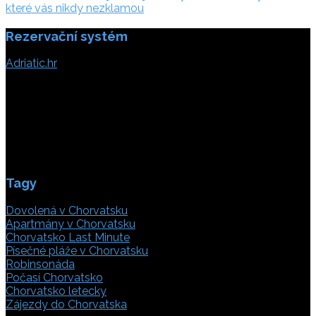
příspěvek
které vás nikdy nezklamou
Rezervační systém
Adriatic.hr
Poljička cesta 26
21000 Split, Chorvátsko
info(@)adriatic.hr
IČ DPH: 16364086764
ID: HR-AB-21-020038491
Tagy
Dovolená v Chorvatsku
Apartmány v Chorvatsku
Chorvatsko Last Minute
Písečné pláže v Chorvatsku
Robinsonáda
Počasí Chorvatsko
Chorvatsko letecky
Zájezdy do Chorvatska