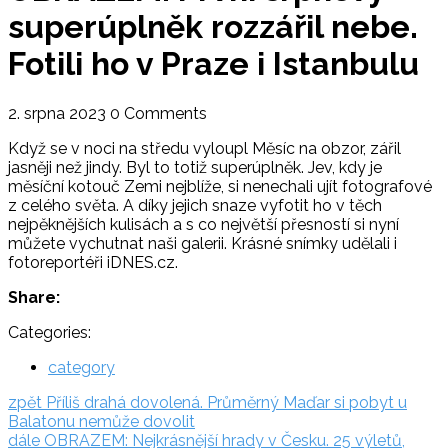
superúplněk rozzářil nebe.
Fotili ho v Praze i Istanbulu
2. srpna 2023
0 Comments
Když se v noci na středu vyloupl Měsíc na obzor, zářil
jasněji než jindy. Byl to totiž superúplněk. Jev, kdy je
měsíční kotouč Zemi nejblíže, si nenechali ujít fotografové
z celého světa. A díky jejich snaze vyfotit ho v těch
nejpěknějších kulisách a s co největší přesností si nyní
můžete vychutnat naši galerii. Krásné snímky udělali i
fotoreportéři iDNES.cz.
Share:
Categories:
category
Navigace
zpět:
zpět
Příliš drahá dovolená. Průměrný Maďar si pobyt u
Balatonu nemůže dovolit
pro
dále:
dále
OBRAZEM: Nejkrásnější hrady v Česku. 25 výletů,