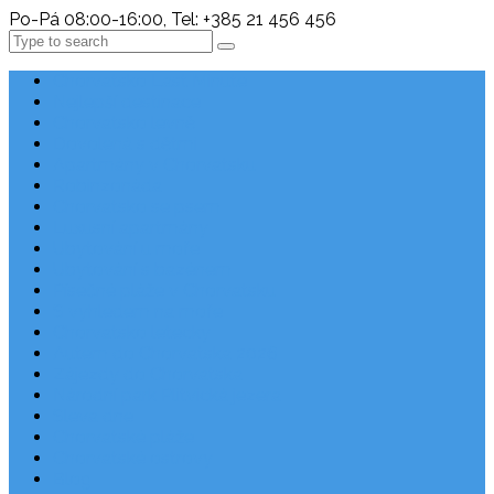
Po-Pá 08:00-16:00, Tel: +385 21 456 456
Search
Chorvatsko Last Minute
Nejlepší destinace
Chorvatsko levně
Dovolená s dětmi
Apartmány v Chorvatsku
Robinzonáda
Chorvatsko se psem
Luxusní apartmány
Ubytování u moře
Ubytování s bazénem
Písečné pláže v Chorvatsku
S výhledem na moře
Chorvatsko letecky
Autem do Chorvatska 2026
Zájezdy do Chorvatska
Národní park Plitvická jezera
Sleva dne
Chorvatské pláže
Chorvatské ostrovy
Blog