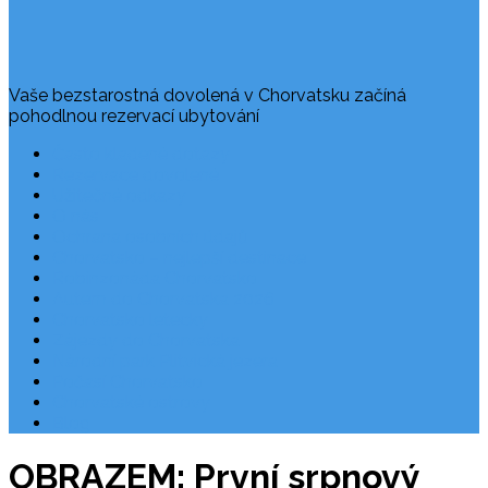
Vaše bezstarostná dovolená v Chorvatsku začíná
pohodlnou rezervací ubytování
Často kladené dotazy
Rezervace dovolené
Užitečné odkazy
O nás
Ochrana osobních údajů
Chorvatsko – nejlepší destinace
Robinzonáda Chorvatsko
Autem do Chorvatska 2026
Chorvatsko letecky
Zájezdy do Chorvatska
Národní park Plitvická jezera
Počasí Chorvatsko
Chorvatské ostrovy
Blog
OBRAZEM: První srpnový