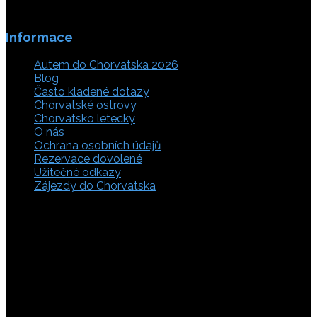
Informace
Autem do Chorvatska 2026
Blog
Často kladené dotazy
Chorvatské ostrovy
Chorvatsko letecky
O nás
Ochrana osobních údajů
Rezervace dovolené
Užitečné odkazy
Zájezdy do Chorvatska
Vyberte si z rozsáhlé nabídky ubytovacích zařízení,
apartmánů a ubytování u moře v soukromí v Chorvatsku.
Přečtěte si kompletní informace, hodnocení a zobrazte
fotogalerie. Chorvatsko je úžasné místo pro ty, kteří mají
rádi dobrodružství, plachtění, rybaření, poznávání památek
nebo jen chtějí strávit klidnou dovolenou na pobřeží. Ať už
hledáte ubytování v blízkosti pláže nebo v centru města,
můžete se rozhodnout, zda budete chtít strávit dovolenou