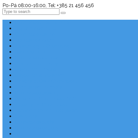
Po-Pá 08:00-16:00, Tel: +385 21 456 456
Search
Chorvatsko Last Minute
Nejlepší destinace
Chorvatsko levně
Dovolená s dětmi
Apartmány v Chorvatsku
Robinzonáda
Chorvatsko se psem
Luxusní apartmány
Ubytování u moře
Ubytování s bazénem
Písečné pláže v Chorvatsku
S výhledem na moře
Chorvatsko letecky
Autem do Chorvatska 2026
Zájezdy do Chorvatska
Národní park Plitvická jezera
Sleva dne
Chorvatské pláže
Chorvatské ostrovy
Blog