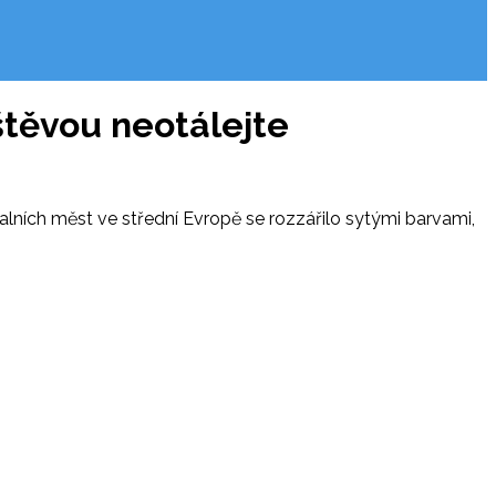
těvou neotálejte
alních měst ve střední Evropě se rozzářilo sytými barvami,