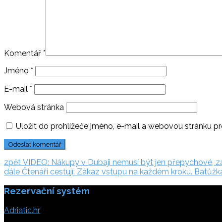
Komentář
*
Jméno
*
E-mail
*
Webová stránka
Uložit do prohlížeče jméno, e-mail a webovou stránku p
Navigace
zpět:
zpět
VIDEO: Nákupy v Dubaji nemusí být jen přepychové, zaj
dále:
dále
Čtenáři cestují: Zákaz vstupu na každém kroku. Batůžká
pro
Rezervační systém
příspěvek
Adriatic.hr
Poljička cesta 26