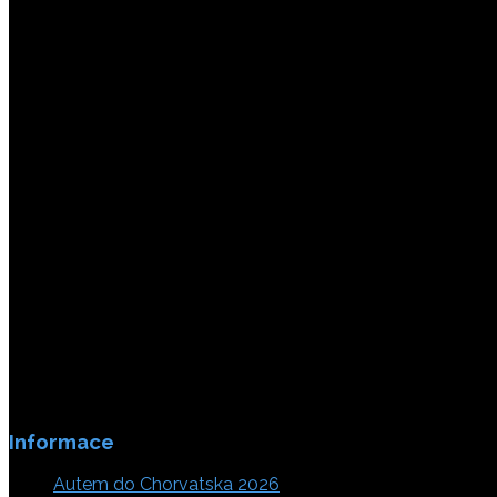
Platby jsou zabezpečeny SSL enkripci.
Informace
Autem do Chorvatska 2026