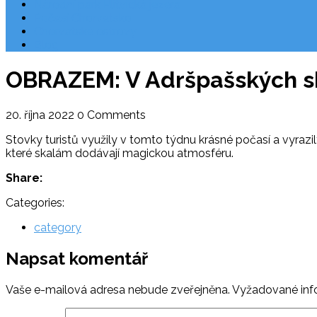
Národní park Plitvická jezera
Počasí Chorvatsko
Chorvatské ostrovy
Blog
OBRAZEM: V Adršpašských sk
20. října 2022
0 Comments
Stovky turistů využily v tomto týdnu krásné počasí a vyraz
které skalám dodávají magickou atmosféru.
Share:
Categories:
category
Napsat komentář
Vaše e-mailová adresa nebude zveřejněna.
Vyžadované inf