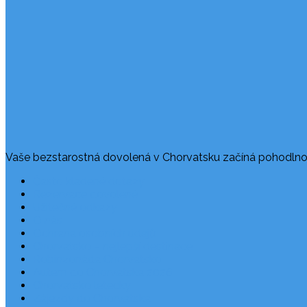
Vaše bezstarostná dovolená v Chorvatsku začíná pohodlno
Často kladené dotazy
Rezervace dovolené
Užitečné odkazy
O nás
Ochrana osobních údajů
Chorvatsko – nejlepší destinace
Robinzonáda Chorvatsko
Autem do Chorvatska 2026
Chorvatsko letecky
Zájezdy do Chorvatska