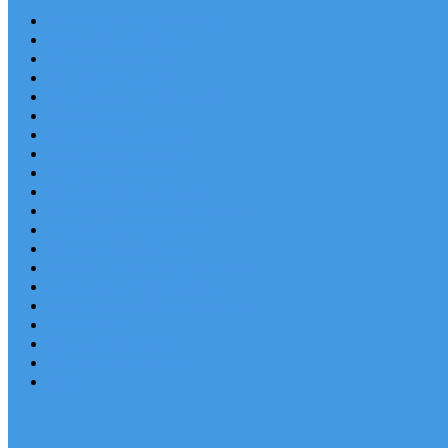
Chorvatsko Last Minute
Nejlepší destinace
Chorvatsko levně
Dovolená s dětmi
Apartmány v Chorvatsku
Robinzonáda
Chorvatsko se psem
Luxusní apartmány
Ubytování u moře
Ubytování s bazénem
Písečné pláže v Chorvatsku
S výhledem na moře
Chorvatsko letecky
Autem do Chorvatska 2026
Zájezdy do Chorvatska
Národní park Plitvická jezera
Sleva dne
Chorvatské pláže
Chorvatské ostrovy
Blog