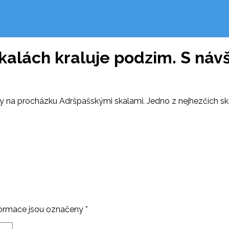
alách kraluje podzim. S návš
ily na procházku Adršpašskými skalami. Jedno z nejhezčích sk
ormace jsou označeny
*