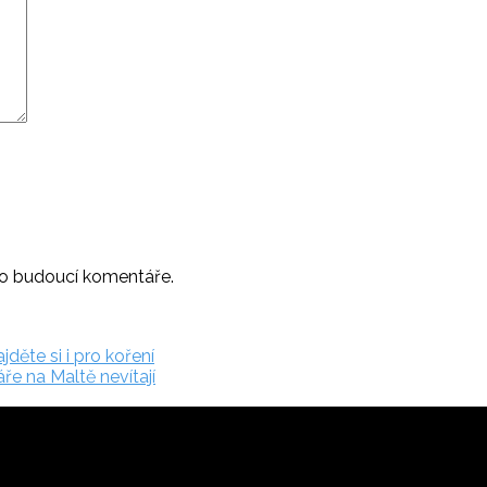
ro budoucí komentáře.
děte si i pro koření
ře na Maltě nevítají