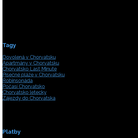
21000 Split, Chorvátsko
info(@)adriatic.hr
IČ DPH: 16364086764
ID: HR-AB-21-020038491
Tagy
Dovolená v Chorvatsku
Apartmány v Chorvatsku
Chorvatsko Last Minute
Písečné pláže v Chorvatsku
Robinsonáda
Počasí Chorvatsko
Chorvatsko letecky
Zájezdy do Chorvatska
Platby