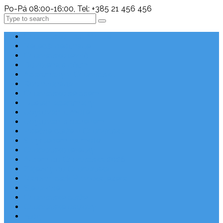
Po-Pá 08:00-16:00, Tel: +385 21 456 456
Search
Chorvatsko Last Minute
Nejlepší destinace
Chorvatsko levně
Dovolená s dětmi
Apartmány v Chorvatsku
Robinzonáda
Chorvatsko se psem
Luxusní apartmány
Ubytování u moře
Ubytování s bazénem
Písečné pláže v Chorvatsku
S výhledem na moře
Chorvatsko letecky
Autem do Chorvatska 2026
Zájezdy do Chorvatska
Národní park Plitvická jezera
Sleva dne
Chorvatské pláže
Chorvatské ostrovy
Blog