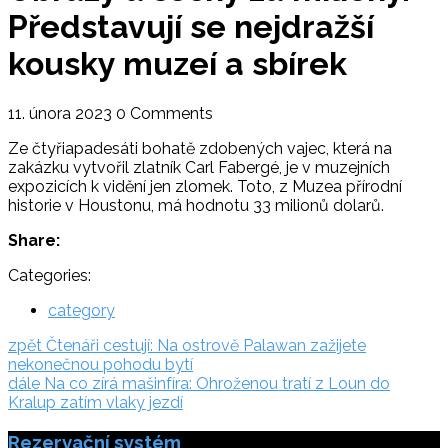
Představují se nejdražší
kousky muzeí a sbírek
11. února 2023
0 Comments
Ze čtyřiapadesáti bohatě zdobených vajec, která na
zakázku vytvořil zlatník Carl Fabergé, je v muzejních
expozicích k vidění jen zlomek. Toto, z Muzea přírodní
historie v Houstonu, má hodnotu 33 milionů dolarů.
Share:
Categories:
category
Navigace
zpět:
zpět
Čtenáři cestují: Na ostrově Palawan zažijete
nekonečnou pohodu bytí
pro
dále:
dále
Na co zírá mašinfíra: Ohroženou tratí z Loun do
příspěvek
Kralup zatím vlaky jezdí
Rezervační systém