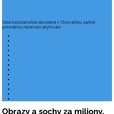
Vaše bezstarostná dovolená v Chorvatsku začíná
pohodlnou rezervací ubytování
Často kladené dotazy
Rezervace dovolené
Užitečné odkazy
O nás
Ochrana osobních údajů
Chorvatsko – nejlepší destinace
Robinzonáda Chorvatsko
Autem do Chorvatska 2026
Chorvatsko letecky
Zájezdy do Chorvatska
Národní park Plitvická jezera
Počasí Chorvatsko
Chorvatské ostrovy
Blog
Obrazy a sochy za miliony.