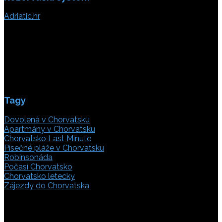
Adriatic.hr
Poljička cesta 26
21000 Split, Chorvátsko
info(@)adriatic.hr
IČ DPH: 16364086764
ID: HR-AB-21-020038491
Tagy
Dovolená v Chorvatsku
Apartmány v Chorvatsku
Chorvatsko Last Minute
Písečné pláže v Chorvatsku
Robinsonáda
Počasí Chorvatsko
Chorvatsko letecky
Zájezdy do Chorvatska