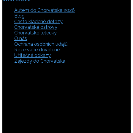
Autem do Chorvatska 2026
Blog
Často kladené dotazy
Chorvatské ostrovy
Chorvatsko letecky
O nás
Ochrana osobních údajů
Rezervace dovolené
Užitečné odkazy
Zájezdy do Chorvatska
Vyberte si z rozsáhlé nabídky ubytovacích zařízení,
apartmánů a ubytování u moře v soukromí v Chorvatsku.
Přečtěte si kompletní informace, hodnocení a zobrazte
fotogalerie. Chorvatsko je úžasné místo pro ty, kteří mají
rádi dobrodružství, plachtění, rybaření, poznávání památek
nebo jen chtějí strávit klidnou dovolenou na pobřeží. Ať už
hledáte ubytování v blízkosti pláže nebo v centru města,
můžete se rozhodnout, zda budete chtít strávit dovolenou
v klidném prostředí, či ve vile. Rezervujte si ubytování v
Chorvatsku online a využijte srovnávač, který umožňuje
vyhledávat podle lokality a ceny. Na těchto stránkách