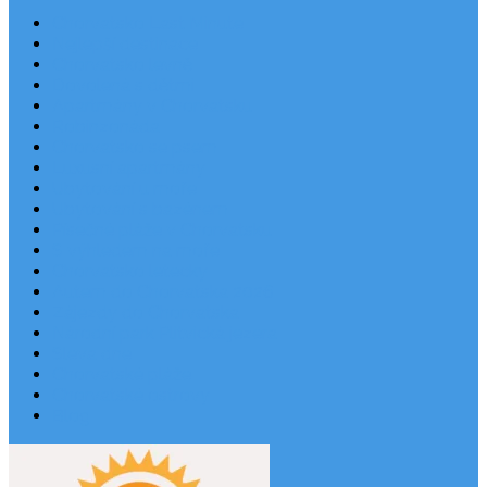
Chorvatsko Last Minute
Nejlepší destinace
Chorvatsko levně
Dovolená s dětmi
Apartmány v Chorvatsku
Robinzonáda
Chorvatsko se psem
Luxusní apartmány
Ubytování u moře
Ubytování s bazénem
Písečné pláže v Chorvatsku
S výhledem na moře
Chorvatsko letecky
Autem do Chorvatska 2026
Zájezdy do Chorvatska
Národní park Plitvická jezera
Sleva dne
Chorvatské pláže
Chorvatské ostrovy
Blog