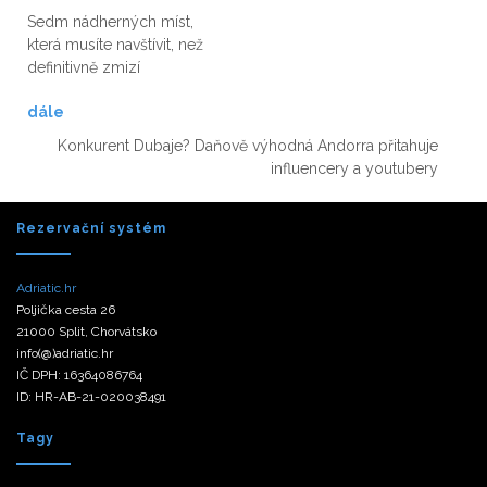
Sedm nádherných míst,
která musíte navštívit, než
definitivně zmizí
dále
Konkurent Dubaje? Daňově výhodná Andorra přitahuje
influencery a youtubery
Rezervační systém
Adriatic.hr
Poljička cesta 26
21000 Split, Chorvátsko
info(@)adriatic.hr
IČ DPH: 16364086764
ID: HR-AB-21-020038491
Tagy