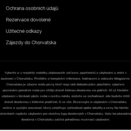
Ochrana osobních údajů
Rezervace dovolené
Užitečné odkazy
Zájezdy do Chorvatska
Vyberte si z rozsáhlé nabídky ubytovacích zařízení, apartmánů a ubytování u moře v
soukromí v Chorvatsku. Přečtěte si kompletní informace, hodnocení a zobrazte fotogalerie.
Chorvatsko je úžasné místo pro ty, kteří mají rádi dobrodružství, plachtění, rybaření,
poznávání památek nebo jen chtějí strávit klidnou dovolenou na pobřeží. Ať už hledáte
ubytování v blízkosti pláže nebo v centru města, můžete se rozhodnout, zda budete chtít
strávit dovolenou v klidném prostředí, či ve vile. Rezervujte si ubytování v Chorvatsku
online a využijte srovnávač, který umožňuje vyhledávat podle lokality a ceny. Na těchto
stránkách najdete ubytování pro všechny typy dovolených v Chorvatsku. Vaše bezstarostná
dovolená v Chorvatsku začíná pohodlnou rezervací ubytování.