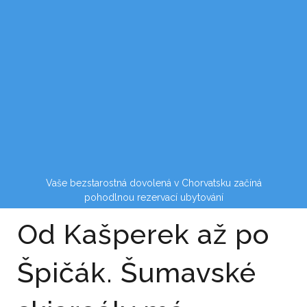
Vaše bezstarostná dovolená v Chorvatsku začíná
pohodlnou rezervací ubytování
Od Kašperek až po
Špičák. Šumavské