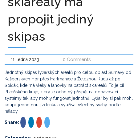
skiareály má
propojit jediný
skipas
0 Comments
11. ledna 2023
Jednotný skipas lyžařských areálů pro celou oblast Šumavy od
Kašperských Hor přes Hartmanice a Železnou Rudu až po
Špičák, kde má vleky a lanovky na patnáct skiareálů. To je cíl
Plzeňského kraje, který je ochotný přispět na odbavovací
systémy tak, aby mohly fungovat jednotně. Lyžař by si pak mohl
koupit jednotnou jízdenku a využívat všechny svahy podle
nálady.
Share: