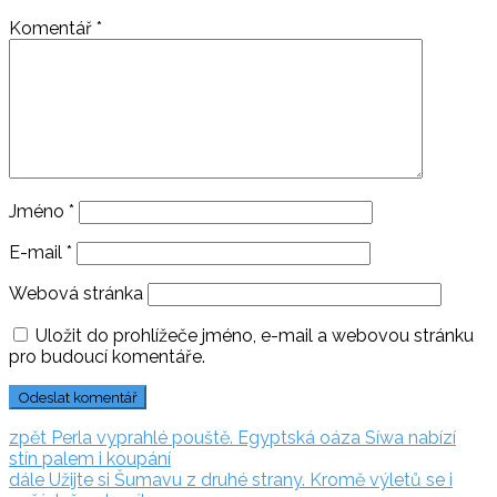
Komentář
*
Jméno
*
E-mail
*
Webová stránka
Uložit do prohlížeče jméno, e-mail a webovou stránku
pro budoucí komentáře.
Navigace
zpět:
zpět
Perla vyprahlé pouště. Egyptská oáza Síwa nabízí
stín palem i koupání
pro
dále:
dále
Užijte si Šumavu z druhé strany. Kromě výletů se i