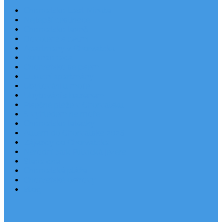
Chorvatsko Last Minute
Nejlepší destinace
Chorvatsko levně
Dovolená s dětmi
Apartmány v Chorvatsku
Robinzonáda
Chorvatsko se psem
Luxusní apartmány
Ubytování u moře
Ubytování s bazénem
Písečné pláže v Chorvatsku
S výhledem na moře
Chorvatsko letecky
Autem do Chorvatska 2026
Zájezdy do Chorvatska
Národní park Plitvická jezera
Sleva dne
Chorvatské pláže
Chorvatské ostrovy
Blog