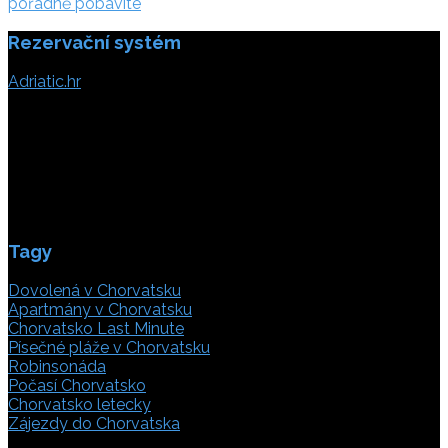
příspěvek
pořádně pobavíte
Rezervační systém
Adriatic.hr
Poljička cesta 26
21000 Split, Chorvátsko
info(@)adriatic.hr
IČ DPH: 16364086764
ID: HR-AB-21-020038491
Tagy
Dovolená v Chorvatsku
Apartmány v Chorvatsku
Chorvatsko Last Minute
Písečné pláže v Chorvatsku
Robinsonáda
Počasí Chorvatsko
Chorvatsko letecky
Zájezdy do Chorvatska