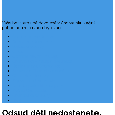
Vaše bezstarostná dovolená v Chorvatsku začíná
pohodlnou rezervací ubytování
Často kladené dotazy
Rezervace dovolené
Užitečné odkazy
O nás
Ochrana osobních údajů
Chorvatsko – nejlepší destinace
Robinzonáda Chorvatsko
Autem do Chorvatska 2026
Chorvatsko letecky
Zájezdy do Chorvatska
Národní park Plitvická jezera
Počasí Chorvatsko
Chorvatské ostrovy
Blog
Odsud děti nedostanete.