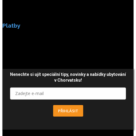
Platby
Platby jsou zabezpečeny SSL enkripci.
Nenechte si ujít speciální tipy, novinky a nabídky ubytování
v Chorvatsku!
PŘIHLÁSIT