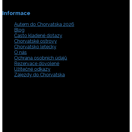
Informace
Autem do Chorvatska 2026
Blog
Často kladené dotazy
Chorvatské ostrovy
Chorvatsko letecky
O nás
Ochrana osobních údajů
Rezervace dovolené
Užitečné odkazy
Zájezdy do Chorvatska
Vyberte si z rozsáhlé nabídky ubytovacích zařízení,
apartmánů a ubytování u moře v soukromí v Chorvatsku.
Přečtěte si kompletní informace, hodnocení a zobrazte
fotogalerie. Chorvatsko je úžasné místo pro ty, kteří mají
rádi dobrodružství, plachtění, rybaření, poznávání památek
nebo jen chtějí strávit klidnou dovolenou na pobřeží. Ať už
hledáte ubytování v blízkosti pláže nebo v centru města,
můžete se rozhodnout, zda budete chtít strávit dovolenou
v klidném prostředí, či ve vile. Rezervujte si ubytování v