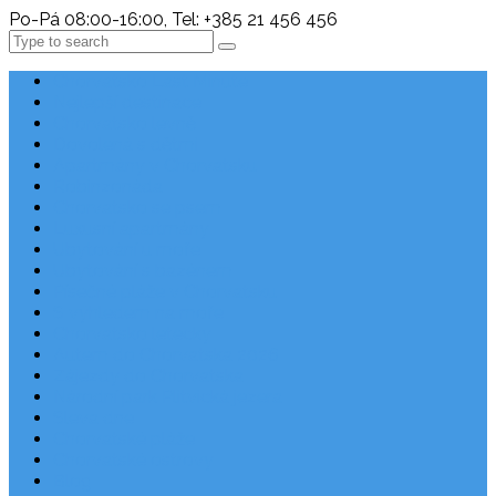
Po-Pá 08:00-16:00, Tel: +385 21 456 456
Search
Chorvatsko Last Minute
Nejlepší destinace
Chorvatsko levně
Dovolená s dětmi
Apartmány v Chorvatsku
Robinzonáda
Chorvatsko se psem
Luxusní apartmány
Ubytování u moře
Ubytování s bazénem
Písečné pláže v Chorvatsku
S výhledem na moře
Chorvatsko letecky
Autem do Chorvatska 2026
Zájezdy do Chorvatska
Národní park Plitvická jezera
Sleva dne
Chorvatské pláže
Chorvatské ostrovy
Blog