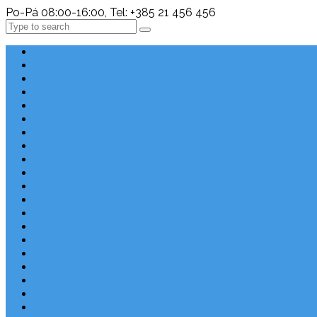
Po-Pá 08:00-16:00, Tel: +385 21 456 456
Search
Chorvatsko Last Minute
Nejlepší destinace
Chorvatsko levně
Dovolená s dětmi
Apartmány v Chorvatsku
Robinzonáda
Chorvatsko se psem
Luxusní apartmány
Ubytování u moře
Ubytování s bazénem
Písečné pláže v Chorvatsku
S výhledem na moře
Chorvatsko letecky
Autem do Chorvatska 2026
Zájezdy do Chorvatska
Národní park Plitvická jezera
Sleva dne
Chorvatské pláže
Chorvatské ostrovy
Blog