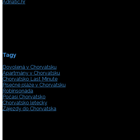
Adriatic.hr
Poljička cesta 26
21000 Split, Chorvátsko
info(@)adriatic.hr
IČ DPH: 16364086764
ID: HR-AB-21-020038491
Tagy
Dovolená v Chorvatsku
Apartmány v Chorvatsku
Chorvatsko Last Minute
Písečné pláže v Chorvatsku
Robinsonáda
Počasí Chorvatsko
Chorvatsko letecky
Zájezdy do Chorvatska