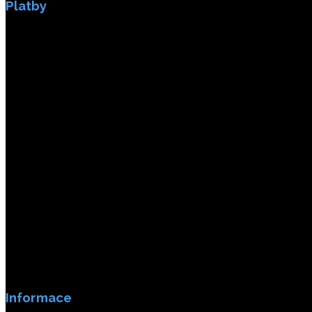
Platby
Platby jsou zabezpečeny SSL enkripci.
Informace