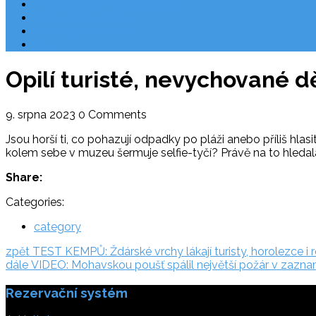
Národní park Plitvická jezera
Počasí Chorvatsko
Chorvatské ostrovy
Blog
Opilí turisté, nevychované d
9. srpna 2023
0 Comments
Jsou horší ti, co pohazují odpadky po pláži anebo příliš hlasi
kolem sebe v muzeu šermuje selfie-tyčí? Právě na to hledal
Share:
Categories:
category
Navigace
zpět:
zpět
TEST KEMPŮ: Ždárské vrchy lákají turisty, horolezce i 
dále:
dále
VIDEO: Mohavskou poušť spálil největší požár v zazn
pro
Rezervační systém
příspěvek