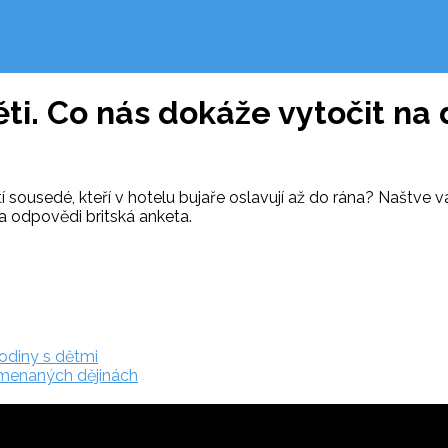
ěti. Co nás dokáže vytočit na
tí sousedé, kteří v hotelu bujaře oslavují až do rána? Naštve vá
a odpovědi britská anketa.
rodiny s dětmi
amenaných dějinách