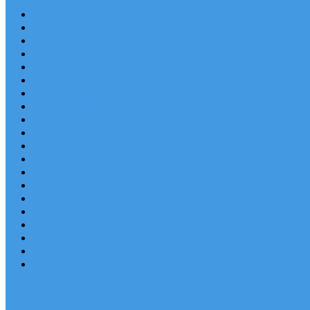
Chorvatsko Last Minute
Nejlepší destinace
Chorvatsko levně
Dovolená s dětmi
Apartmány v Chorvatsku
Robinzonáda
Chorvatsko se psem
Luxusní apartmány
Ubytování u moře
Ubytování s bazénem
Písečné pláže v Chorvatsku
S výhledem na moře
Chorvatsko letecky
Autem do Chorvatska 2026
Zájezdy do Chorvatska
Národní park Plitvická jezera
Sleva dne
Chorvatské pláže
Chorvatské ostrovy
Blog