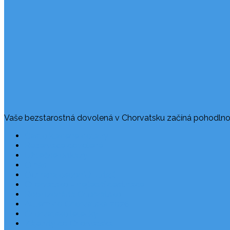
Vaše bezstarostná dovolená v Chorvatsku začíná pohodlno
Často kladené dotazy
Rezervace dovolené
Užitečné odkazy
O nás
Ochrana osobních údajů
Chorvatsko – nejlepší destinace
Robinzonáda Chorvatsko
Autem do Chorvatska 2026
Chorvatsko letecky
Zájezdy do Chorvatska