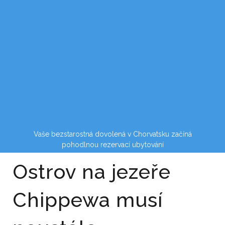
Vaše bezstarostná dovolená v Chorvatsku začíná
pohodlnou rezervací ubytování
Ostrov na jezeře
Chippewa musí