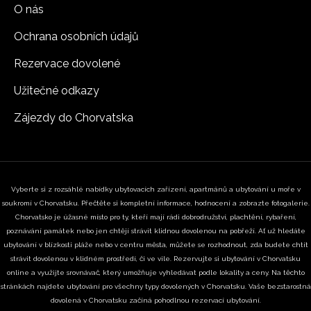
O nás
Ochrana osobních údajů
Rezervace dovolené
Užitečné odkazy
Zájezdy do Chorvatska
Vyberte si z rozsáhlé nabídky ubytovacích zařízení, apartmánů a ubytování u moře v
soukromí v Chorvatsku. Přečtěte si kompletní informace, hodnocení a zobrazte fotogalerie.
Chorvatsko je úžasné místo pro ty, kteří mají rádi dobrodružství, plachtění, rybaření,
poznávání památek nebo jen chtějí strávit klidnou dovolenou na pobřeží. Ať už hledáte
ubytování v blízkosti pláže nebo v centru města, můžete se rozhodnout, zda budete chtít
strávit dovolenou v klidném prostředí, či ve vile. Rezervujte si ubytování v Chorvatsku
online a využijte srovnávač, který umožňuje vyhledávat podle lokality a ceny. Na těchto
stránkách najdete ubytování pro všechny typy dovolených v Chorvatsku. Vaše bezstarostná
dovolená v Chorvatsku začíná pohodlnou rezervací ubytování.