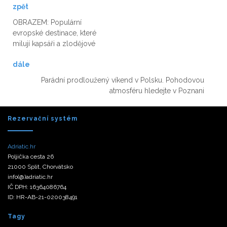
zpět
OBRAZEM: Populární
evropské destinace, které
milují kapsáři a zlodějové
dále
Parádní prodloužený víkend v Polsku. Pohodovou
atmosféru hledejte v Poznani
Rezervační systém
Adriatic.hr
Poljička cesta 26
21000 Split, Chorvátsko
info(@)adriatic.hr
IČ DPH: 16364086764
ID: HR-AB-21-020038491
Tagy