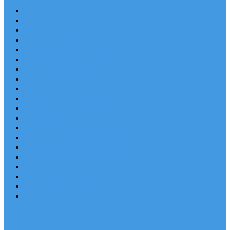
Chorvatsko Last Minute
Nejlepší destinace
Chorvatsko levně
Dovolená s dětmi
Apartmány v Chorvatsku
Robinzonáda
Chorvatsko se psem
Luxusní apartmány
Ubytování u moře
Ubytování s bazénem
Písečné pláže v Chorvatsku
S výhledem na moře
Chorvatsko letecky
Autem do Chorvatska 2026
Zájezdy do Chorvatska
Národní park Plitvická jezera
Sleva dne
Chorvatské pláže
Chorvatské ostrovy
Blog