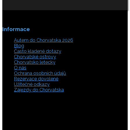
Informace
Autem do Chorvatska 2026
Blog
Často kladené dotazy
Chorvatské ostrovy
Chorvatsko letecky
O nás
Ochrana osobních údajů
Rezervace dovolené
Užitečné odkazy
Zájezdy do Chorvatska
Vyberte si z rozsáhlé nabídky ubytovacích zařízení,
apartmánů a ubytování u moře v soukromí v Chorvatsku.
Přečtěte si kompletní informace, hodnocení a zobrazte
fotogalerie. Chorvatsko je úžasné místo pro ty, kteří mají
rádi dobrodružství, plachtění, rybaření, poznávání památek
nebo jen chtějí strávit klidnou dovolenou na pobřeží. Ať už