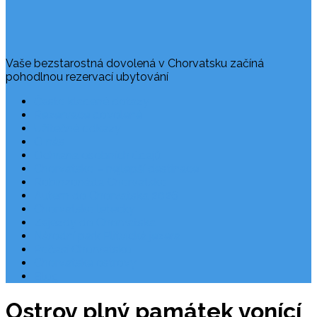
Vaše bezstarostná dovolená v Chorvatsku začíná
pohodlnou rezervací ubytování
Často kladené dotazy
Rezervace dovolené
Užitečné odkazy
O nás
Ochrana osobních údajů
Chorvatsko – nejlepší destinace
Robinzonáda Chorvatsko
Autem do Chorvatska 2026
Chorvatsko letecky
Zájezdy do Chorvatska
Národní park Plitvická jezera
Počasí Chorvatsko
Chorvatské ostrovy
Blog
Ostrov plný památek vonící