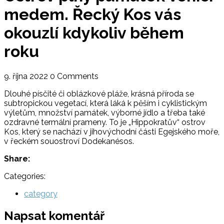
medem. Řecký Kos vás
okouzlí kdykoliv během
roku
9. října 2022
0 Comments
Dlouhé písčité či oblázkové pláže, krásná příroda se
subtropickou vegetací, která láká k pěším i cyklistickým
výletům, množství památek, výborné jídlo a třeba také
ozdravné termální prameny. To je „Hippokratův“ ostrov
Kos, který se nachází v jihovýchodní části Egejského moře,
v řeckém souostroví Dodekanésos.
Share:
Categories:
category
Napsat komentář