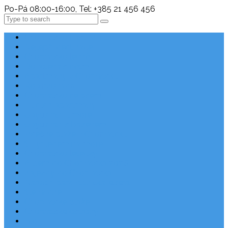
Po-Pá 08:00-16:00, Tel: +385 21 456 456
Search
Chorvatsko Last Minute
Nejlepší destinace
Chorvatsko levně
Dovolená s dětmi
Apartmány v Chorvatsku
Robinzonáda
Chorvatsko se psem
Luxusní apartmány
Ubytování u moře
Ubytování s bazénem
Písečné pláže v Chorvatsku
S výhledem na moře
Chorvatsko letecky
Autem do Chorvatska 2026
Zájezdy do Chorvatska
Národní park Plitvická jezera
Sleva dne
Chorvatské pláže
Chorvatské ostrovy
Blog